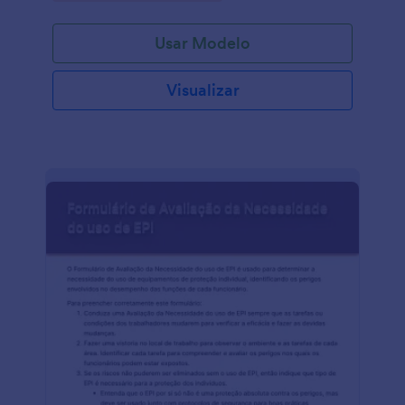
contato, tamanho da família, histórico de viagens,
sonhos de viagens, duração das férias, preferências,
Usar Modelo
estimativa de quanto seria o preço da sua viagem, e
outros. Você receberá instantaneamente os envios
em sua conta Jotform segura, sendo muito fácil de
Visualizar
visualizar a partir de qualquer dispositivo.
Personalizar sua Pesquisa de Intenção e
Preferências de Férias para Empresas de Turismo é
possível com apenas alguns cliques com nosso
Criador de Formulários. Basta arrastar e soltar os
campos do formulário, perguntas, imagens e até
mesmo sua logo, para criar a pesquisa perfeita para
suas necessidades, tudo isso sem escrever nenhuma
linha de código! Sinta-se à vontade para
experimentar nossos mais de 100 aplicativos de
integração para compartilhar automaticamente
envios para suas outras contas online como Google
Drive, Dropbox, Mailchimp, e muito mais. Com esta
Pesquisa de Intenção e Preferências de Férias para
Empresas de Turismo, você compreenderá melhor o
seu cliente e poderá planejar a melhor forma de
ajudá-lo a alcançar as férias do sonho!