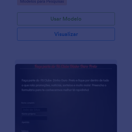
Go to Category:
Modelos para Pesquisas
Usar Modelo
Visualizar