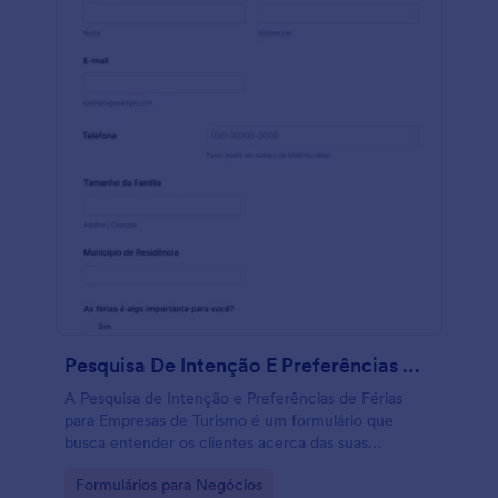
Pesquisa De Intenção E Preferências De Férias Para Empresas De Turismo
A Pesquisa de Intenção e Preferências de Férias
para Empresas de Turismo é um formulário que
busca entender os clientes acerca das suas
preferências e sonhos de viagem. Neste modelo de
Go to Category:
Formulários para Negócios
formulário pedimos ao cliente suas informações de