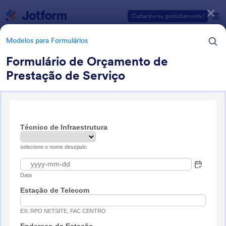
Início da caixa de diálogo
Cadastre-se gratuitamente!
Modelos para Formulários
Formulário de Orçamento de
Prestação de Serviço
Categorias de Modelos para Formulários
Modelos para Formulários
Modelos para Pesquisas
112 Modelos