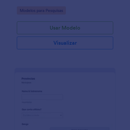
Go to Category:
Modelos para Pesquisas
Usar Modelo
Visualizar