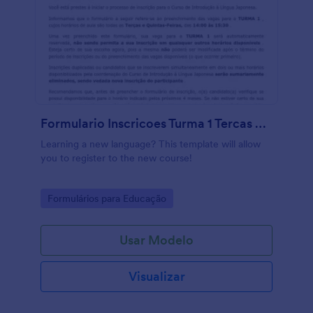
Formulario Inscricoes Turma 1 Tercas E Quintas Feiras 14 00 15 30 2
Learning a new language? This template will allow
you to register to the new course!
Go to Category:
Formulários para Educação
Usar Modelo
Visualizar