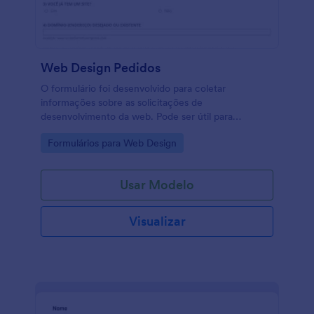
Web Design Pedidos
O formulário foi desenvolvido para coletar
informações sobre as solicitações de
desenvolvimento da web. Pode ser útil para
agências da web.
Go to Category:
Formulários para Web Design
Usar Modelo
Visualizar