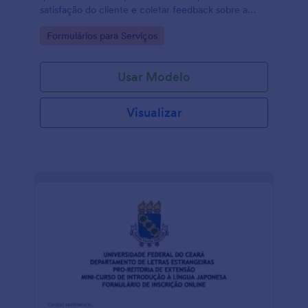
satisfação do cliente e coletar feedback sobre a
qualidade dos alimentos.
Go to Category:
Formulários para Serviços
Usar Modelo
Visualizar