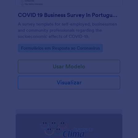
COVID 19 Business Survey In Portuguese
A survey template for self-employed, businessmen
and community professionals regarding the
socioeconomic effects of COVID-19.
Go to Category:
Formulários em Resposta ao Coronavírus
Usar Modelo
Visualizar