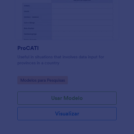
ProCATI
Useful in situations that involves data input for
provinces in a country
Go to Category:
Modelos para Pesquisas
Usar Modelo
Visualizar