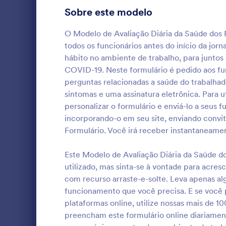
de Prevençã
Formulários para Jogos
7
Sobre este modelo
Funcionários
de Formulári
Formulários Médicos
511
O Modelo de Avaliação Diária da Saúde dos 
solte. Sem a
todos os funcionários antes do início da jo
você pode al
Formulários em Resposta ao Coronavírus
144
espaçamentos
hábito no ambiente de trabalho, para juntos
com nosso D
COVID-19. Neste formulário é pedido aos fun
Formulários para Registro Médico
79
faça o uploa
perguntas relacionadas a saúde do trabalhad
dar um toque
Formulários de Consentimento Informado
77
sintomas e uma assinatura eletrônica. Para u
modelo de d
Nós projeta
personalizar o formulário e enviá-lo a seus f
Sinta-se à v
Modelos de Formulários para Registro de Pacientes
41
para Pedido
nossos mais 
incorporando-o em seu site, enviando convit
durante a C
integração p
Formulário. Você irá receber instantaneame
Pesquisas e Questionários Médicos
27
necessidade
automaticame
Go to Cate
Formulário
pela COVID-
contas onlin
Este Modelo de Avaliação Diária da Saúde d
Formulários para Telessaúde
robusto, conf
21
Google Shee
pedidos do r
utilizado, mas sinta-se à vontade para acres
agora mesmo
projetado c
Formulários para Farmácias
7
funcionários
com recurso arraste-e-solte. Leva apenas alg
recorrentes
trabalho seg
funcionamento que você precisa. E se você 
sistema de p
Formulário 
HIPAA Compatible Forms
3
plataformas online, utilize nossas mais de 1
restaurante
Adesão as P
preencham este formulário online diariament
horas de ope
COVID-19 pa
Formulários para Acompanhamento Médico
2