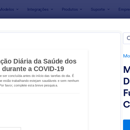
Modelos
Integrações
Produtos
Suporte
Empre
ra Formulários
Formulários Médicos
lários em Resposta ao Corona
os
Mod
M
D
F
C
: Formulário De Declaração Da Saúde E Adesão
: F
Visualizar
Visualizar