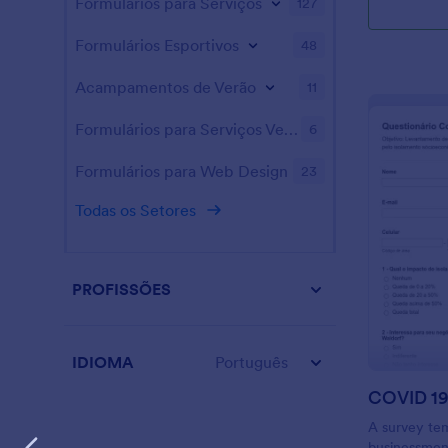
Formulários para Serviços
127
contaminar o
formulário d
Formulários Esportivos
48
necessidades
compartilhar
Acampamentos de Verão
11
clientes par
antes de rec
Formulários para Serviços Veterinários
6
podem inseri
verificar qu
nas últimas 
Formulários para Web Design
23
formulário c
Todas os Setores
Você recebe
em sua conta
de gerenciar
dispositivo.
PROFISSÕES
Questionário
COVID-19 re
com nosso Cr
arrastar e s
IDIOMA
Português
imagens e el
perfeito par
mesmo integ
A survey tem
100 aplicati
businessmen