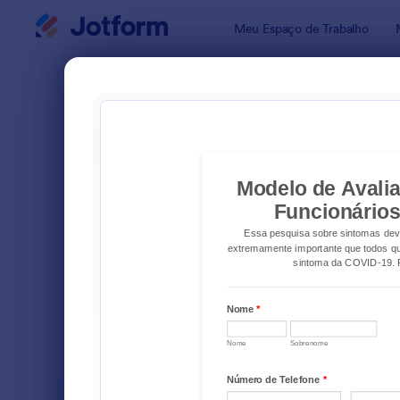
Início da caixa de diálogo
Meu Espaço de Trabalho
Modelos pa
Formu
ORDENAR POR
Popular
144 Model
LAYOUT
Clássico
TIPOS
SETORES
Formulários para Publicidade
76