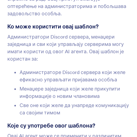
оптерећење на администраторима и побољшава
задовољство особља.
Ко може користити овај шаблон?
Администратори Discord сервера, менаџери
заједница и сви који управљају серверима могу
имати користи од овог AI агента. Овај шаблон је
користан за:
Администраторе Discord сервера који желе
ефикасно управљати пријавама особља
Менаџере заједница који желе прикупити
информације о новим члановима
Све оне који желе да унапреде комуникацију
са својим тимом
Које су употребе овог шаблона?
Овај AI агент може се применити у различитим