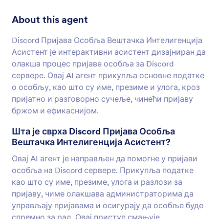
About this agent
Discord Пријава Особља Вештачка Интелигенција
Асистент је интерактивни асистент дизајниран да
олакша процес пријаве особља за Discord
сервере. Овај AI агент прикупља основне податке
о особљу, као што су име, презиме и улога, кроз
пријатно и разговорно сучеље, чинећи пријаву
бржом и ефикаснијом.
Шта је сврха Discord Пријава Особља
Вештачка Интелигенција Асистент?
Овај AI агент је направљен да помогне у пријави
особља на Discord сервере. Прикупља податке
као што су име, презиме, улога и разлози за
пријаву, чиме олакшава администраторима да
управљају пријавама и осигурају да особље буде
спремно за рад. Овај приступ смањује