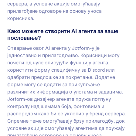
сервера, а условне акције омогућавају
прилагођене одговоре на основу уноса
корисника.
Како можете створити AI агента за ваше
пословање?
Стварање овог AI агента у Jotform-у је
једноставно и прилагодљиво. Корисници могу
почети од нуле описујући функцију агента,
користити форму специфичну за Discord или
одабрати предлошке за покретање. Додатне
форме могу се додати за прикупљање
различитих информација о улогама и задацима.
Jotform-ов дизајнер агената пружа потпуну
контролу над шемама боја, фонтовима и
распоредом како би се уклопио у бренд сервера.
Спремне теме омогућавају брзу прилагодбу, док
условне акције омогућавају агентима да пружају
прилагођене одговоре на основу уноса