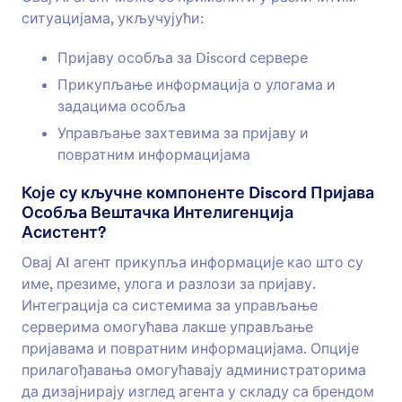
ситуацијама, укључујући:
Пријаву особља за Discord сервере
Прикупљање информација о улогама и
задацима особља
Управљање захтевима за пријаву и
повратним информацијама
Које су кључне компоненте Discord Пријава
Особља Вештачка Интелигенција
Асистент?
Овај AI агент прикупља информације као што су
име, презиме, улога и разлози за пријаву.
Интеграција са системима за управљање
серверима омогућава лакше управљање
пријавама и повратним информацијама. Опције
прилагођавања омогућавају администраторима
да дизајнирају изглед агента у складу са брендом