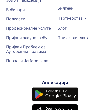
Jotform академија
Билтени
Вебинари
Партнерства
Подкасти
Професионалне Услуге
Блог
Пријави злоупотребу
Приче клијената
Пријави Проблем са
Ауторским Правима
Поврати Jotform налог
Апликације