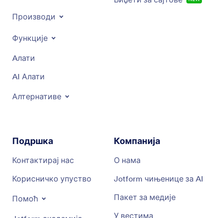
Производи
Функције
Aлати
AI Алати
Алтернативе
Подршка
Компанија
Контактирај нас
О нама
Корисничко упуство
Jotform чињенице за AI
Пакет за медије
Помоћ
У вестима