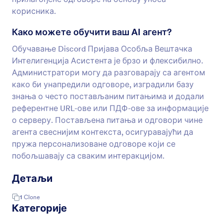
корисника.
Како можете обучити ваш AI агент?
Обучавање Discord Пријава Особља Вештачка
Интелигенција Асистента је брзо и флексибилно.
Администратори могу да разговарају са агентом
како би унапредили одговоре, изградили базу
знања о често постављаним питањима и додали
референтне URL-ове или ПДФ-ове за информације
о серверу. Постављена питања и одговори чине
агента свеснијим контекста, осигуравајући да
пружа персонализоване одговоре који се
побољшавају са сваким интеракцијом.
Детаљи
1
Clone
Категорије