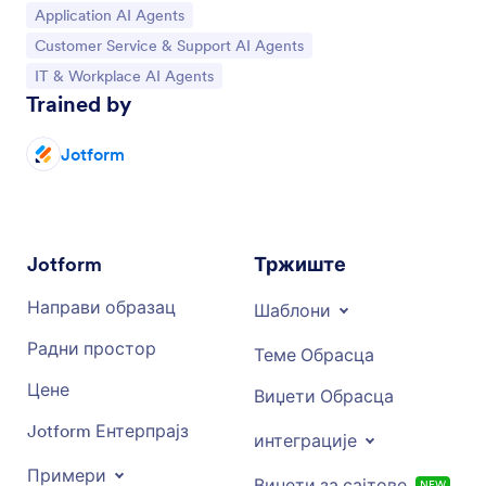
Иди на категорију:
Application AI Agents
Иди на категорију:
Customer Service & Support AI Agents
Иди на категорију:
IT & Workplace AI Agents
Trained by
Jotform
Jotform
Тржиште
Направи образац
Шаблони
Радни простор
Теме Обрасца
Цене
Виџети Обрасца
Jotform Ентерпрајз
интеграције
Примери
Виџети за сајтове
NEW