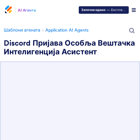
AI Агенти
Започни одмах
—
Бесплатно је!
Шаблони агената
Application AI Agents
Discord Пријава Особља Вештачка
Интелигенција Асистент