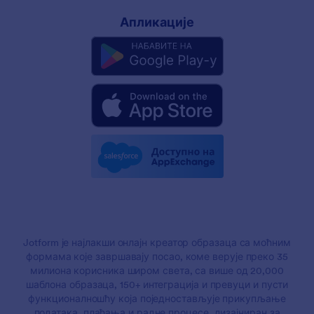
Апликације
Jotform је најлакши онлајн креатор образаца са моћним
формама које завршавају посао, коме верује преко 35
милиона корисника широм света, са више од 20,000
шаблона образаца, 150+ интеграција и превуци и пусти
функционалношћу која поједностављује прикупљање
података, плаћања и радне процесе, дизајниран за