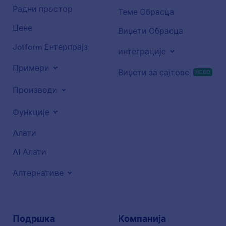
Радни простор
Теме Обрасца
Цене
Виџети Обрасца
Jotform Ентерпрајз
интеграције
Примери
Виџети за сајтове
НОВО
Производи
Функције
Aлати
AI Алати
Алтернативе
Подршка
Компанија