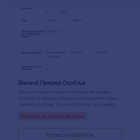
Discord Пријава Особља
Discord сервер користи образац за пријаву
особља за запошљавање потенцијалних нових
чланова особља. Discord Образац за Пријаву
Особља може деловати као апликација за нови
Go to Category:
Обрасци за пријаву за посао
Discord сервер или као начин да се процени
ниво вештина особља. Образац се такође може
користити као начин за праћење кандидата и
Користи Шаблон
добијање информација о потенцијалном