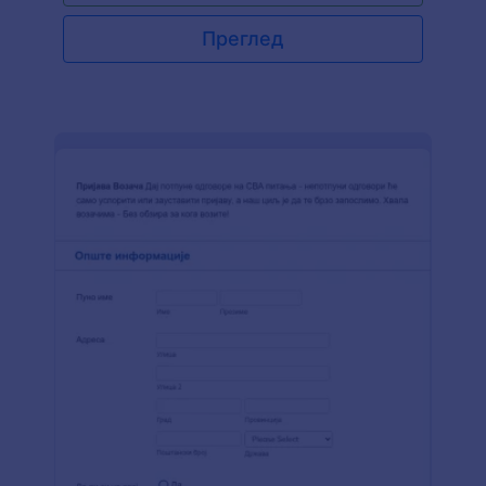
особљу. Користи наш бесплатни образац за
пријаву особља да направиш ужи избор
Преглед
запослених! Само направи образац и угради га
на свој веб сајт да би примао пријаве - а затим
га пошаљи путем имејла. Имаћеш информације
које су ти потребне — и моћи ћеш да дођеш до
више кандидата него икада раније. Наших 100+
интеграција помаже да се осигура да све
информације које добијеш можеш чувати на
жељени начин.