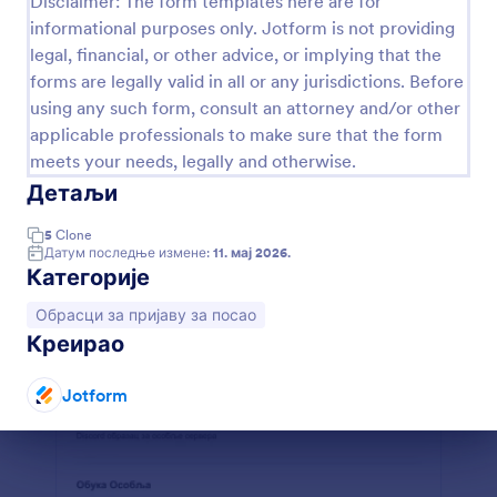
Disclaimer: The form templates here are for
informational purposes only. Jotform is not providing
Пријава за Посао
legal, financial, or other advice, or implying that the
Помоћу овог обрасца за Пријава за Посао
forms are legally valid in all or any jurisdictions. Before
можеш лако одабрати и запослити сјајног
using any such form, consult an attorney and/or other
кандидата.
applicable professionals to make sure that the form
Go to Category:
Обрасци за пријаву за посао
meets your needs, legally and otherwise.
Детаљи
Користи Шаблон
5
Clone
Датум последње измене:
11. мај 2026.
Категорије
Преглед
Иди на категорију:
Обрасци за пријаву за посао
Креирао
Jotform
Dialog end