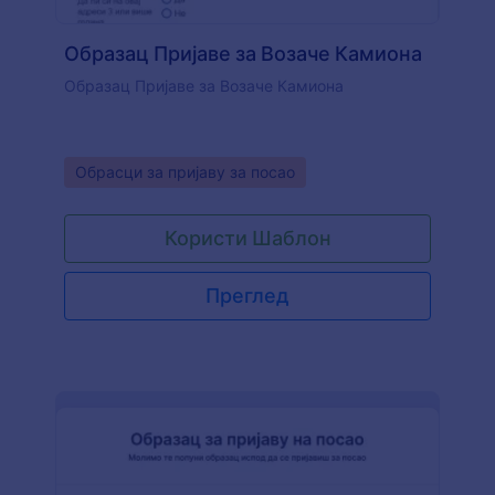
Образац Пријаве за Возаче Камиона
Образац Пријаве за Возаче Камиона
Go to Category:
Обрасци за пријаву за посао
Користи Шаблон
Преглед