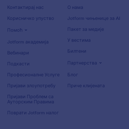
Контактирај нас
О нама
Корисничко упуство
Jotform чињенице за AI
Пакет за медије
Помоћ
У вестима
Jotform академија
Билтени
Вебинари
Партнерства
Подкасти
Професионалне Услуге
Блог
Пријави злоупотребу
Приче клијената
Пријави Проблем са
Ауторским Правима
Поврати Jotform налог