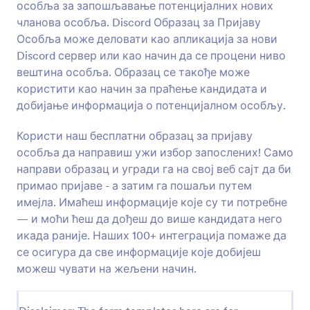
особља за запошљавање потенцијалних нових
Преглед
чланова особља. Discord Образац за Пријаву
Особља може деловати као апликација за нови
Discord сервер или као начин да се процени ниво
вештина особља. Образац се такође може
користити као начин за праћење кандидата и
добијање информација о потенцијалном особљу.
Користи наш бесплатни образац за пријаву
особља да направиш ужи избор запослених! Само
направи образац и угради га на свој веб сајт да би
примао пријаве - а затим га пошаљи путем
имејла. Имаћеш информације које су ти потребне
— и моћи ћеш да дођеш до више кандидата него
икада раније. Наших 100+ интеграција помаже да
се осигура да све информације које добијеш
можеш чувати на жељени начин.