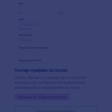
Онлајн пријава за посао
Онлајн образац за пријаву за посао је веб
образац који се користи за прикупљање
информација о кандидатима за посао.
Go to Category:
Обрасци за људске ресурсе
Користи Шаблон