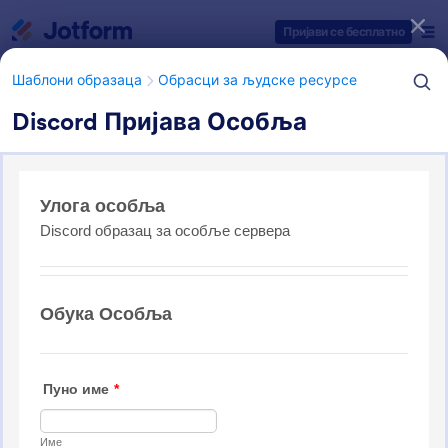
Dialog start
Пријави се бесплатно
Шаблони образаца
Обрасци за људске ресурсе
Discord Пријава Особља
Категорије шаблона образаца
Шаблони образаца
Обрасци за људске ресурсе
Обрасци за пријаву за посао
6 Шаблона