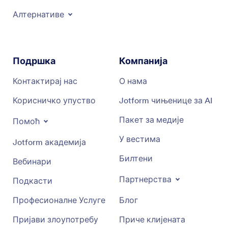
Алтернативе
Подршка
Компанија
Контактирај нас
О нама
Корисничко упуство
Jotform чињенице за AI
Пакет за медије
Помоћ
У вестима
Jotform академија
Билтени
Вебинари
Партнерства
Подкасти
Професионалне Услуге
Блог
Пријави злоупотребу
Приче клијената