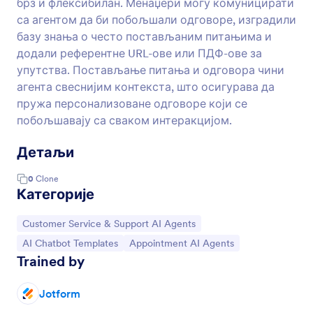
брз и флексибилан. Менаџери могу комуницирати
са агентом да би побољшали одговоре, изградили
базу знања о често постављаним питањима и
додали референтне URL-ове или ПДФ-ове за
упутства. Постављање питања и одговора чини
агента свеснијим контекста, што осигурава да
пружа персонализоване одговоре који се
побољшавају са сваком интеракцијом.
Детаљи
0
Clone
Категорије
Иди на категорију:
Customer Service & Support AI Agents
Иди на категорију:
Иди на категорију:
AI Chatbot Templates
Appointment AI Agents
Trained by
Jotform