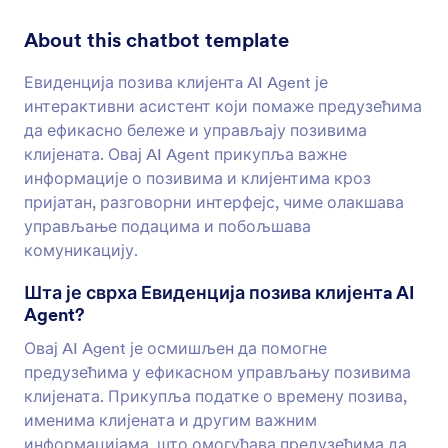
About this chatbot template
Евиденција позива клијентa AI Agent је
интерактивни асистент који помаже предузећима
да ефикасно бележе и управљају позивима
клијената. Овај AI Agent прикупља важне
информације о позивима и клијентима кроз
пријатан, разговорни интерфејс, чиме олакшава
управљање подацима и побољшава
комуникацију.
Шта је сврха Евиденција позива клијентa AI
Agent?
Овај AI Agent је осмишљен да помогне
предузећима у ефикасном управљању позивима
клијената. Прикупља податке о времену позива,
именима клијената и другим важним
информацијама, што омогућава предузећима да