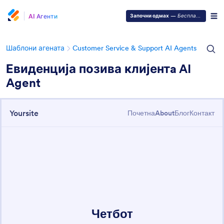
AI Агенти
Започни одмах
—
Бесплатно је!
Шаблони агената
Customer Service & Support AI Agents
Евиденција позива клијентa AI
Agent