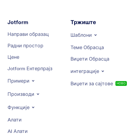
Jotform
Тржиште
Направи образац
Шаблони
Радни простор
Теме Обрасца
Цене
Виџети Обрасца
Jotform Ентерпрајз
интеграције
Примери
Виџети за сајтове
НОВО
Производи
Функције
Aлати
AI Алати