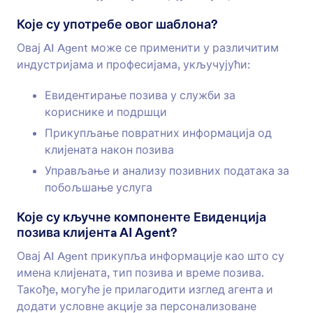
Које су употребе овог шаблона?
Овај AI Agent може се применити у различитим
индустријама и професијама, укључујући:
Евидентирање позива у служби за
кориснике и подршци
Прикупљање повратних информација од
клијената након позива
Управљање и анализу позивних података за
побољшање услуга
Које су кључне компоненте Евиденција
позива клијентa AI Agent?
Овај AI Agent прикупља информације као што су
имена клијената, тип позива и време позива.
Такође, могуће је прилагодити изглед агента и
додати условне акције за персонализоване