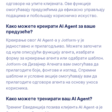
одговоре на упите клијената. Ове функције
омогућавају предузећима да ефикасно управљају
подацима и побољшају корисничко искуство.
Како можете креирати AI Agent за ваше
предузеће?
Креирање овог AI Agent-а у Jotform-у је
једноставно и прилагодљиво. Можете започети
од нуле описујући функцију агента, изабрати
форму за креирање агента или одабрати шаблон.
Jotform-ов Дизајнер Агената вам омогућава да
прилагодите боје, фонтове и изглед. Спремни
шаблони и условне акције омогућавају вам да
прилагодите одговоре агента на основу уноса
корисника.
Како можете тренирати ваш AI Agent?
Тренинг Евиденција позива клијентa AI Agent-а је