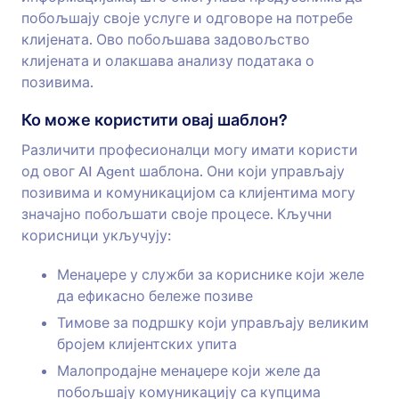
побољшају своје услуге и одговоре на потребе
клијената. Ово побољшава задовољство
клијената и олакшава анализу података о
позивима.
Ко може користити овај шаблон?
Различити професионалци могу имати користи
од овог AI Agent шаблона. Они који управљају
позивима и комуникацијом са клијентима могу
значајно побољшати своје процесе. Кључни
корисници укључују:
Менаџере у служби за кориснике који желе
да ефикасно бележе позиве
Тимове за подршку који управљају великим
бројем клијентских упита
Малопродајне менаџере који желе да
побољшају комуникацију са купцима