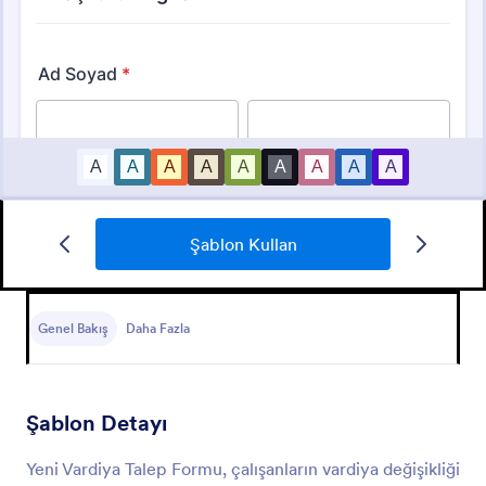
Şablon Kullan
Refakatçi Formu
Hastanın ve yanında refakat edecek kişinin bilgilerini
toplayabilmek, hasta geçmişini öğrenebilmek ve
Genel Bakış
Daha Fazla
hastanın ihtiyaçları ve isteklerine kolayca ulaşabilmek
için oluşturulmuştur.
Go to Category:
İş Formları
Şablon Detayı
Şablon Kullan
Yeni Vardiya Talep Formu, çalışanların vardiya değişikliği