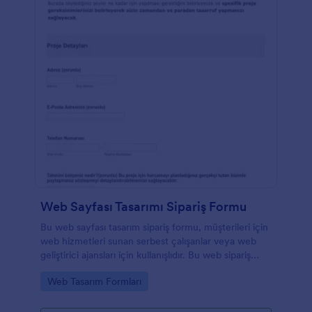
Web Sayfası Tasarımı Sipariş Formu
Bu web sayfası tasarım sipariş formu, müşterileri için
web hizmetleri sunan serbest çalışanlar veya web
geliştirici ajansları için kullanışlıdır. Bu web sipariş
formu, müşterinin web sitesi tercihlerini, tasarımını,
Go to Category:
Web Tasarım Formları
endüstrisini vb. Belirlemek için gerekli olan tüm
soruları içermektedir. Müşterilerinizden web sayfası
tasarımı siparişlerini kabul etmek için bu formu şimdi