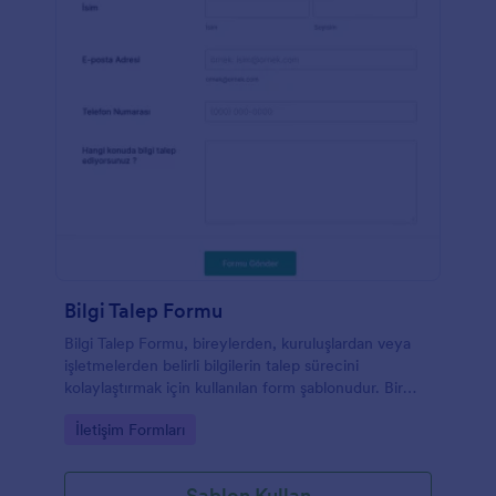
Bilgi Talep Formu
Bilgi Talep Formu, bireylerden, kuruluşlardan veya
işletmelerden belirli bilgilerin talep sürecini
kolaylaştırmak için kullanılan form şablonudur. Bir
bilgi talebinin yerine getirilmesi için gereken
Go to Category:
İletişim Formları
ayrıntıların toplanmasını sağlayan bir araç görevi
görür. Bu form şablonu çok yönlüdür ve çeşitli amaç
ve sektörlere uyacak şekilde düzenlenebilir.Kullanıcı
Şablon Kullan