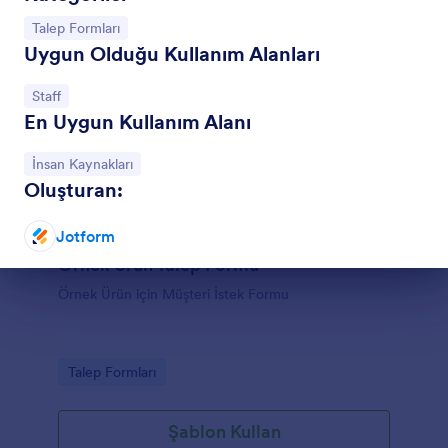
Kategoriye git:
Talep Formları
Uygun Olduğu Kullanım Alanları
Kategoriye git:
Staff
En Uygun Kullanım Alanı
Kategoriye git:
İnsan Kaynakları
Oluşturan:
Jotform
Örnek Ürün Talep Formu
Diyalog sonu
Örnek Ürün için Müşteri İstek Formu
Go to Category:
Talep Formları
Şablon Kullan