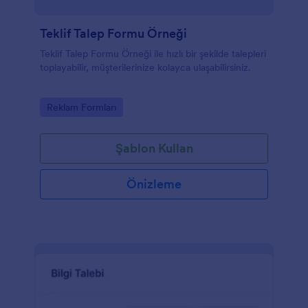
Teklif Talep Formu Örneği
Teklif Talep Formu Örneği ile hızlı bir şekilde talepleri
toplayabilir, müşterilerinize kolayca ulaşabilirsiniz.
Go to Category:
Reklam Formları
Şablon Kullan
Önizleme