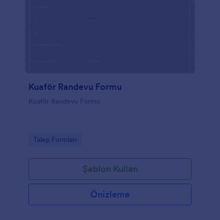
Kuaför Randevu Formu
Kuaför Randevu Formu
Go to Category:
Talep Formları
Şablon Kullan
Önizleme