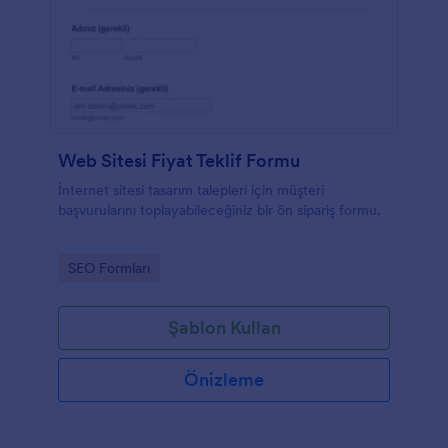
Web Sitesi Fiyat Teklif Formu
İnternet sitesi tasarım talepleri için müşteri
başvurularını toplayabileceğiniz bir ön sipariş formu.
Go to Category:
SEO Formları
Şablon Kullan
Önizleme