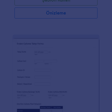
dostu, sürükle bırak online form oluşturucusu
Jotform, Bilgi Talep Formu’nun işlevselliğini ve
becerilerini geliştiren birtakım özellik ve ürün sunar.
Önizleme
Jotform’un kapsamlı alan seçenekleri ve widgetları
sayesinde kullanıcılar, kullanıcı yanıtlarına uyum
sağlayan dinamik formlar oluşturabilir. Jotform’un
Google Drive, Salesforce ve Dropbox gibi popüler
uygulama ve hizmetlerle sorunsuz entegrasyon
özellikleri, kusursuz veri aktarımı ve otomasyonu
sağlar. Tüm bunlara ek olarak, etkili bir elektronik
imza çözümü olan Jotform İmza, gelişmiş bir
güvenlik ve uyumluluk sağlayarak kullanıcıların
formlar ve belgeler üzerinde e-imza toplamasına
olanak tanır. Genel olarak Jotform, formların
oluşturulması, kişiselleştirilmesi ve idaresi için
kapsamlı bir çözüm sunarak bilgi toplama sürecini
verimli ve sorunsuz hale getirir.