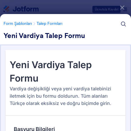
Diyalog başlangıcı
Ücretsiz Kaydol
Form Şablonları
Talep Formları
Yeni Vardiya Talep Formu
Form Şablonu Kategorileri
Form Şablonları
Talep Formları
Talep Formları
538 Şablon