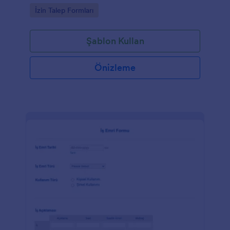
Go to Category:
İzin Talep Formları
Şablon Kullan
Önizleme