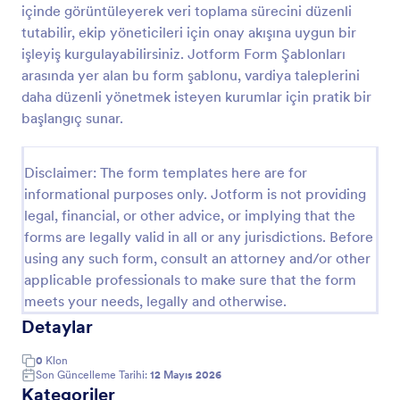
içinde görüntüleyerek veri toplama sürecini düzenli
Satın Alma Fiyat İstek Formu
tutabilir, ekip yöneticileri için onay akışına uygun bir
işleyiş kurgulayabilirsiniz. Jotform Form Şablonları
Satın Alma Fiyat İstek Formu
arasında yer alan bu form şablonu, vardiya taleplerini
daha düzenli yönetmek isteyen kurumlar için pratik bir
başlangıç sunar.
Go to Category:
Satın Alma Talebi Formları
Disclaimer: The form templates here are for
Şablon Kullan
informational purposes only. Jotform is not providing
legal, financial, or other advice, or implying that the
Önizleme
forms are legally valid in all or any jurisdictions. Before
using any such form, consult an attorney and/or other
applicable professionals to make sure that the form
meets your needs, legally and otherwise.
Detaylar
0
Klon
Son Güncelleme Tarihi:
12 Mayıs 2026
Kategoriler