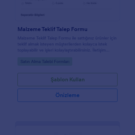
Malzeme Teklif Talep Formu
Malzeme Teklif Talep Formu ile sattığınız ürünler için
teklif almak isteyen müşterilerden kolayca istek
toplayabilir ve işleri kolaylaştırabilirsiniz. İletişim
bilgileri, işletişim şekli ve istenilen malzeme belirtme
Go to Category:
Satın Alma Talebi Formları
seçeneklerini istediğiniz gibi özelleştirerek kendi
Malzeme Teklif Talep Formunuzu oluşturabilirisiniz.
Şablon Kullan
Önizleme