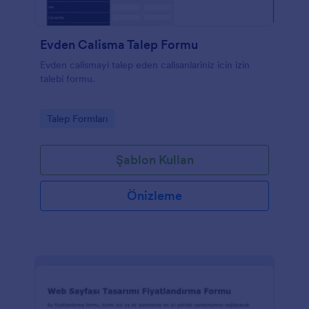
Evden Calisma Talep Formu
Evden calismayi talep eden calisanlariniz icin izin
talebi formu.
Go to Category:
Talep Formları
Şablon Kullan
Önizleme