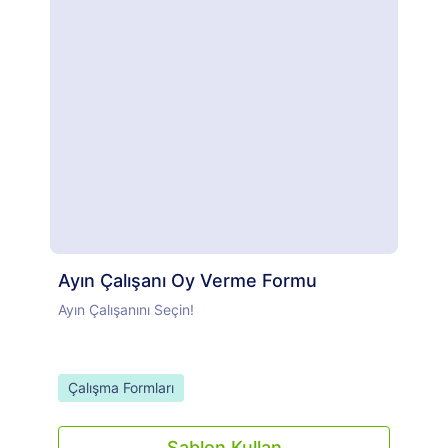
popüler hesaplarla entegre edebilirsiniz. Fazla
mesai talep talebinizi yöneticinize gönderin,
onaylatın ve işinize geri dönün!
Ayın Çalışanı Oy Verme Formu
Ayın Çalışanını Seçin!
Go to Category:
Çalışma Formları
Şablon Kullan