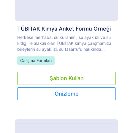
TÜBİTAK Kimya Anket Formu Örneği
Herkese merhaba, su kullanımı, su ayak izi ve su
kıtlığı ile alakalı olan TÜBİTAK kimya çalışmamıza;
bireylerin su ayak izi, su tasarrufu hakkında
bilgileri ve düşüncelerini aynı zamanda bu konu
Go to Category:
Çalışma Formları
başlıklarının bireylerin günlük yaşamlarına olan
yansımalarını incelemek için bir anket hazırladık.
Anketimizde, anketi dolduran bireylerin gizliliğini
Şablon Kullan
esas aldık. Anket sonucu elde ettiğimiz dataları
hem araştırmamızda hem de raporumuzda örnek
ve kanıt olarak kullanacağız. Zaman ayırıp anketi
Önizleme
doldurursanız seviniriz.