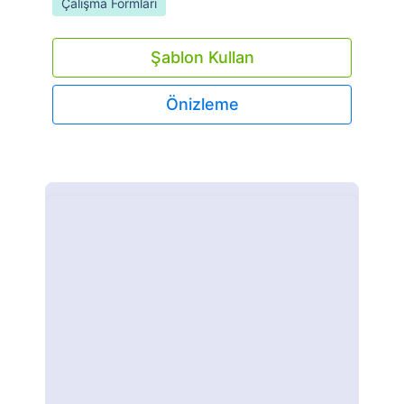
Go to Category:
Çalışma Formları
Şablon Kullan
Önizleme