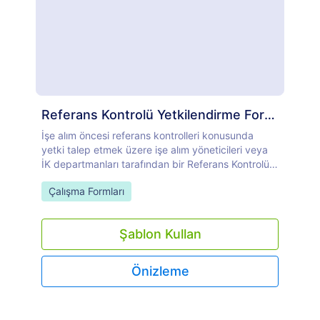
Referans Kontrolü Yetkilendirme Formu Örneği
İşe alım öncesi referans kontrolleri konusunda
yetki talep etmek üzere işe alım yöneticileri veya
İK departmanları tarafından bir Referans Kontrolü
Yetki Formu kullanılır. Jotform'un ücretsiz Referans
Go to Category:
Çalışma Formları
Kontrolü Yetki Formu şablonuyla referans kontrol
yetkilendirmeleri online olarak toplayarak işe alım
sürecini kolaylaştırabilirsiniz. Şablon tasarımını
Şablon Kullan
şirketinize uyacak şekilde özelleştirebilir, web
sitenize yerleştirebilir ve e-imzaları Jotform
hesabınıza güvenli bir şekilde kaydedebilirsiniz.
Önizleme
Hatta gelen talepleri otomatik olarak PDF
belgelerine dönüştürebilirsiniz. İşletmeniz hangi
sektöre ait olursa olsun, profesyonel bir görünüm