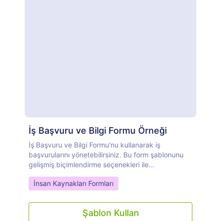
İş Başvuru ve Bilgi Formu Örneği
İş Başvuru ve Bilgi Formu'nu kullanarak iş
başvurularını yönetebilirsiniz. Bu form şablonunu
gelişmiş biçimlendirme seçenekleri ile
özelleştirebilir, dilerseniz şirket logonuzu ekleyerek
Go to Category:
İnsan Kaynakları Formları
şirketinize uyumlu hale getirebilirsiniz.
Şablon Kullan