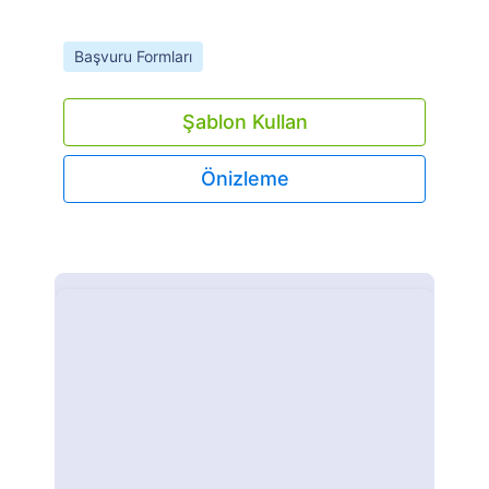
Go to Category:
Başvuru Formları
Şablon Kullan
Önizleme