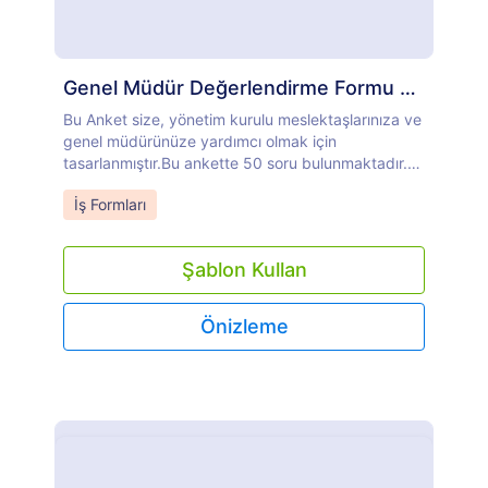
Genel Müdür Değerlendirme Formu Örneği
Bu Anket size, yönetim kurulu meslektaşlarınıza ve
genel müdürünüze yardımcı olmak için
tasarlanmıştır.Bu ankette 50 soru bulunmaktadır.
Tarafsızlığı teşvik etmek için, adınızı sormaz.Gizli
Go to Category:
İş Formları
cevaplarınız, meslektaşlarınızın cevalparıyla
birlikte NESEA Tazminat komitesine başkanlık
yapan yönetim kurulu başkanlıyla yapılan
Şablon Kullan
toplantıda genel müdür ile paylaşılacak ve
özetlenecektir.
Önizleme