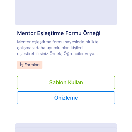
Mentor Eşleştirme Formu Örneği
Mentor eşleştirme formu sayesinde birlikte
çalışması daha uyumlu olan kişileri
eşleştirebilirsiniz.Örnek; Öğrenciler veya
stajyerlerle doğru mentorlarla eşleştirebilirsiniz.
Go to Category:
İş Formları
Şablon Kullan
Önizleme