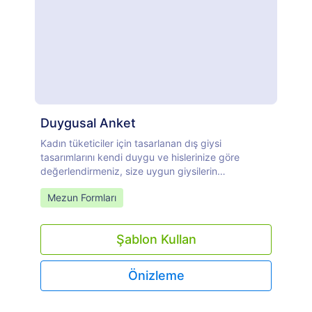
Duygusal Anket
Kadın tüketiciler için tasarlanan dış giysi
tasarımlarını kendi duygu ve hislerinize göre
değerlendirmeniz, size uygun giysilerin
oluşturulması için önemlidir.. Lütfen uygulayıp ve
Go to Category:
Mezun Formları
paylaşarak destek olunuz.
Şablon Kullan
Önizleme