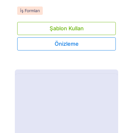
Go to Category:
İş Formları
Şablon Kullan
Önizleme