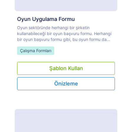
Oyun Uygulama Formu
Oyun sektöründe herhangi bir şirketin
kullanabileceği bir oyun başvuru formu. Herhangi
bir oyun başvuru formu gibi, bu oyun formu da
başvuru sahibinin iletişim bilgilerini, yaşını,
Go to Category:
Çalışma Formları
başvuruda bulundukları pozisyonu ve bu pozisyon
için neden başvurduklarına dair kısa bir makaleyi
isteyecektir. İhtiyacınıza göre daha da
Şablon Kullan
özelleştirilmiştir.
Önizleme