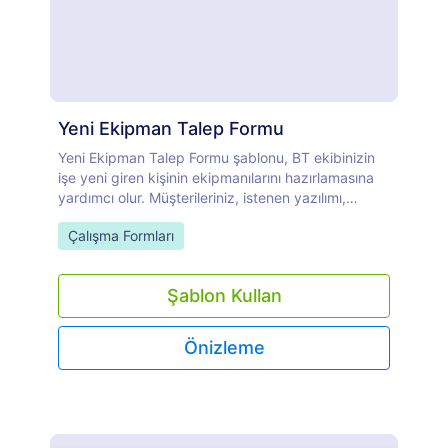
Yeni Ekipman Talep Formu
Yeni Ekipman Talep Formu şablonu, BT ekibinizin
işe yeni giren kişinin ekipmanılarını hazırlamasına
yardımcı olur. Müşterileriniz, istenen yazılımı,
bilgisayar türünü ve cihazları belirtebilir. Bu yeni
Go to Category:
Çalışma Formları
ekipman talep formu şablonu, kullanıcının adını,
planlanan başlangıç tarihini, talep edenin adını,
talep edenin e-posta adresini, telefon numarasını,
Şablon Kullan
departmanı içerir. Ayrıca müşterileriniz bu yeni işe
alma formları şablonunu kullanarak ek
gereksinimleri seçebilir ve ek bilgiler ekleyebilir.
Önizleme
Çeşitli Jotform araçları ve entegrasyonları
aracılığıyla şablonu tamamen özelleştirebilirsiniz.