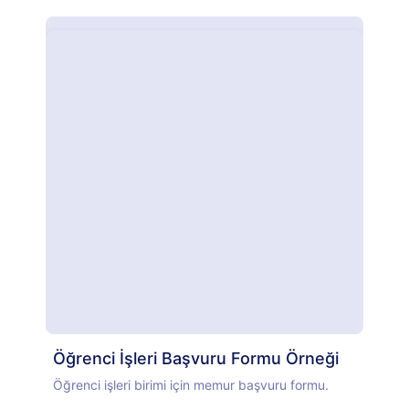
için Referans Kontrolü Yetki Formunu hızla
özelleştirebilirsiniz. Sürükle ve bırak Form
Oluşturucumuz ile logonuzu ekleyebilir, hüküm ve
koşulları güncelleyebilir ve hatta yazı tiplerini ve
renkleri markanıza uyacak şekilde
değiştirebilirsiniz. İşe alım bilgilerini online olarak
depolamak için Google E-Tablolar, Dropbox ve Box
gibi başka hesapları 100'den fazla ücretsiz form
entegrasyonumuzla otomatik olarak senkronize
edebilirsiniz. Ücretsiz Referans Kontrolü Yetki
Formu ile online e-imza toplayarak iş akışınızı
otomatikleştirin ve işe alım sürecini hızlandırın!
Öğrenci İşleri Başvuru Formu Örneği
Öğrenci işleri birimi için memur başvuru formu.