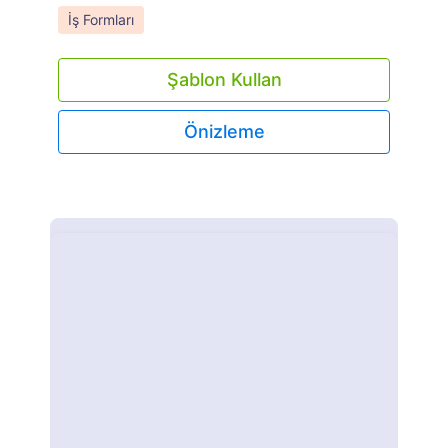
Go to Category:
İş Formları
Şablon Kullan
Önizleme