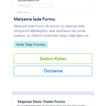
Malzeme İade Formu
Materyal İade Formu ile kurum içi ekipman iade
süreçlerini dijitalleştirin, iade kayıtlarını tek yerde
toplayın ve Jotform üzerinden depo, bilgi işlem veya
operasyon ekipleri için takip edilebilir bir süreç
Go to Category:
Varlık Takip Formları
oluşturun.
Şablon Kullan
Önizleme