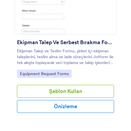
Ekipman Talep Ve Serbest Bırakma Formu
Ekipman Talep ve Teslim Formu, şirket içi ekipman
taleplerini, teslim alma ve iade süreçlerini Jotform ile
tek akışta toplayarak veri toplama ve takip işlemlerini
depo, idari işler ve bilgi işlem ekipleri için kolaylaştırır.
Go to Category:
Equipment Request Forms
Şablon Kullan
Önizleme