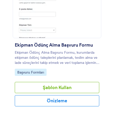
Ekipman Ödünç Alma Başvuru Formu
Ekipman Ödünç Alma Başvuru Formu, kurumlarda
ekipman ödünç taleplerini planlamak, teslim alma ve
iade süreçlerini takip etmek ve veri toplama işlemini
Jotform üzerinden tek noktada yönetmek isteyen
Go to Category:
Başvuru Formları
ekipler için hazırlanmış bir form şablonudur.
Şablon Kullan
Önizleme