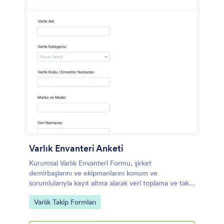
Varlık Envanteri Anketi
Kurumsal Varlık Envanteri Formu, şirket
demirbaşlarını ve ekipmanlarını konum ve
sorumlularıyla kayıt altına alarak veri toplama ve takip
süreçlerini tek noktadan yürütmek isteyen ekipler
Go to Category:
Varlık Takip Formları
için idealdir.