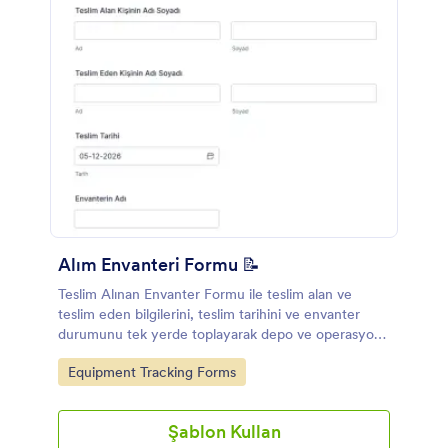
Alım Envanteri Formu 📝
Teslim Alınan Envanter Formu ile teslim alan ve
teslim eden bilgilerini, teslim tarihini ve envanter
durumunu tek yerde toplayarak depo ve operasyon
ekipleri için veri toplama sürecini düzenleyin.
Go to Category:
Equipment Tracking Forms
Şablon Kullan