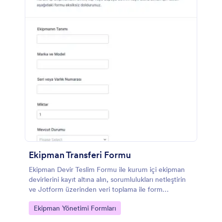
Ekipman Transferi Formu
Ekipman Devir Teslim Formu ile kurum içi ekipman
devirlerini kayıt altına alın, sorumlulukları netleştirin
ve Jotform üzerinden veri toplama ile form
yanıtlarını düzenli şekilde yönetin.
Go to Category:
Ekipman Yönetimi Formları