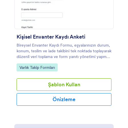
Kişisel Envanter Kaydı Anketi
Bireysel Envanter Kaydı Formu, eşyalarınızın durum,
konum, teslim ve iade takibini tek noktada toplayarak
düzenli veri toplama ve form yanıtı yönetimi yapmak
isteyen kişi ve ekipler için idealdir.
Go to Category:
Varlık Takip Formları
Şablon Kullan
Önizleme