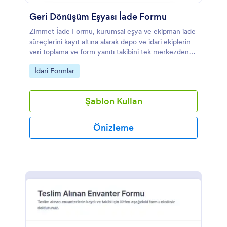
Geri Dönüşüm Eşyası İade Formu
Zimmet İade Formu, kurumsal eşya ve ekipman iade
süreçlerini kayıt altına alarak depo ve idari ekiplerin
veri toplama ve form yanıtı takibini tek merkezden
yürütmesine yardımcı olur.
Go to Category:
İdari Formlar
Şablon Kullan
Önizleme