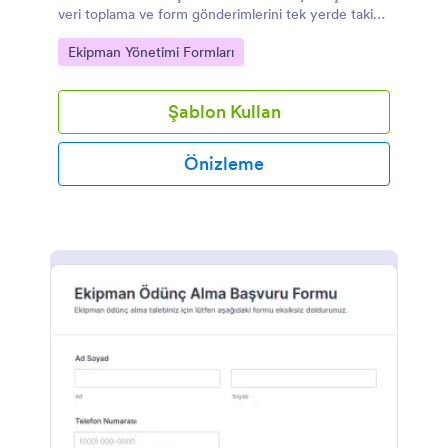
veri toplama ve form gönderimlerini tek yerde takip
etmek isteyen ekipler için uygundur.
Go to Category:
Ekipman Yönetimi Formları
Şablon Kullan
Önizleme