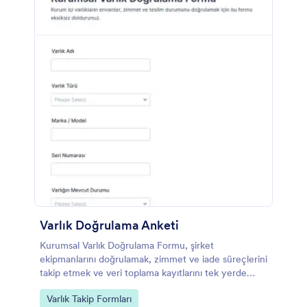
Varlık Doğrulama Anketi
Kurumsal Varlık Doğrulama Formu, şirket
ekipmanlarını doğrulamak, zimmet ve iade süreçlerini
takip etmek ve veri toplama kayıtlarını tek yerde
yönetmek isteyen ekipler için pratik bir form
Go to Category:
Varlık Takip Formları
şablonudur.