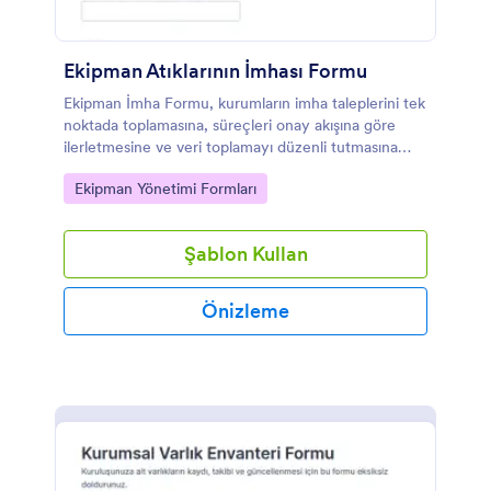
Ekipman Atıklarının İmhası Formu
Ekipman İmha Formu, kurumların imha taleplerini tek
noktada toplamasına, süreçleri onay akışına göre
ilerletmesine ve veri toplamayı düzenli tutmasına
yardımcı olur.
Go to Category:
Ekipman Yönetimi Formları
Şablon Kullan
Önizleme