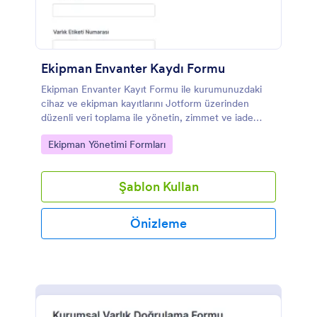
Ekipman Envanter Kaydı Formu
Ekipman Envanter Kayıt Formu ile kurumunuzdaki
cihaz ve ekipman kayıtlarını Jotform üzerinden
düzenli veri toplama ile yönetin, zimmet ve iade
süreçlerini takip edin, form yanıtlarını tek yerde
Go to Category:
Ekipman Yönetimi Formları
toplayın.
Şablon Kullan
Önizleme