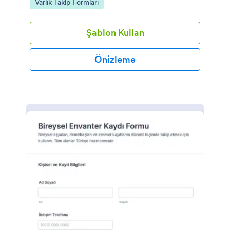
Go to Category:
Varlık Takip Formları
Şablon Kullan
Önizleme