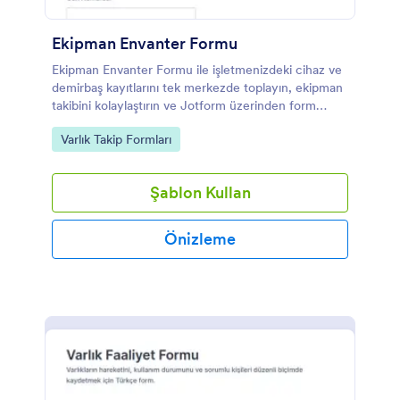
Ekipman Envanter Formu
Ekipman Envanter Formu ile işletmenizdeki cihaz ve
demirbaş kayıtlarını tek merkezde toplayın, ekipman
takibini kolaylaştırın ve Jotform üzerinden form
yanıtlarını düzenli biçimde yönetin.
Go to Category:
Varlık Takip Formları
Şablon Kullan
Önizleme