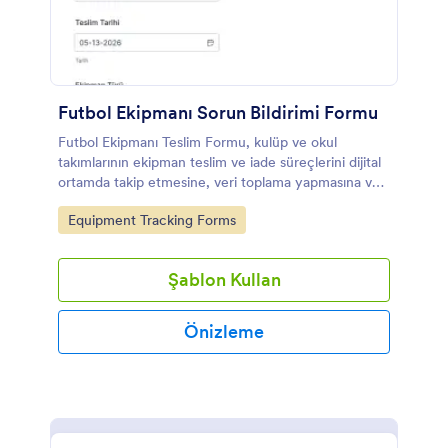
Futbol Ekipmanı Sorun Bildirimi Formu
Futbol Ekipmanı Teslim Formu, kulüp ve okul
takımlarının ekipman teslim ve iade süreçlerini dijital
ortamda takip etmesine, veri toplama yapmasına ve
form yanıtlarını düzenli biçimde yönetmesine
Go to Category:
Equipment Tracking Forms
yardımcı olur.
Şablon Kullan
Önizleme