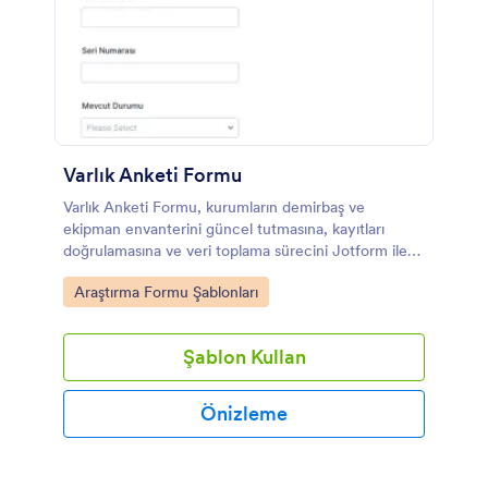
Varlık Anketi Formu
Varlık Anketi Formu, kurumların demirbaş ve
ekipman envanterini güncel tutmasına, kayıtları
doğrulamasına ve veri toplama sürecini Jotform ile
tek noktadan yönetmesine yardımcı olur.
Go to Category:
Araştırma Formu Şablonları
Şablon Kullan
Önizleme