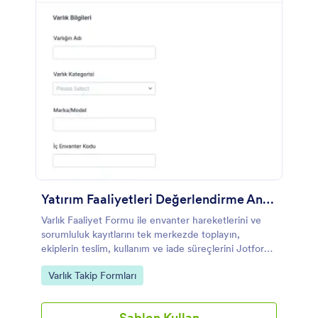
Yatırım Faaliyetleri Değerlendirme Anketi
Varlık Faaliyet Formu ile envanter hareketlerini ve
sorumluluk kayıtlarını tek merkezde toplayın,
ekiplerin teslim, kullanım ve iade süreçlerini Jotform
üzerinden düzenli şekilde takip etmesini sağlayın.
Go to Category:
Varlık Takip Formları
Şablon Kullan