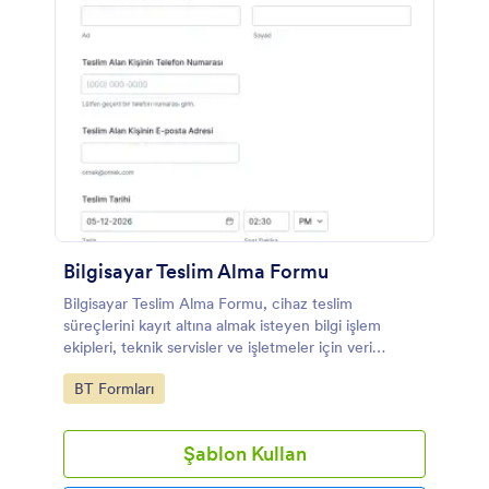
Bilgisayar Teslim Alma Formu
Bilgisayar Teslim Alma Formu, cihaz teslim
süreçlerini kayıt altına almak isteyen bilgi işlem
ekipleri, teknik servisler ve işletmeler için veri
toplama ve takip sürecini Jotform üzerinden
Go to Category:
BT Formları
kolaylaştırır.
Şablon Kullan