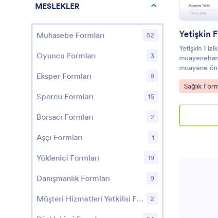
MESLEKLER
Yetişkin 
Muhasebe Formları
52
Yetişkin Fiz
Oyuncu Formları
3
muayenehanel
muayene önce
Eksper Formları
8
ve iletişim b
Go to Cate
Sağlık Form
toplamasına y
Sporcu Formları
15
şablonudur.
Borsacı Formları
2
Aşçı Formları
1
Yüklenici Formları
19
Danışmanlık Formları
9
Müşteri Hizmetleri Yetkilisi Formları
2