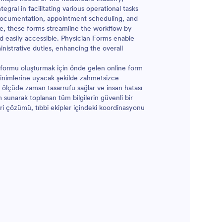
egral in facilitating various operational tasks
y documentation, appointment scheduling, and
ice, these forms streamline the workflow by
d easily accessible. Physician Forms enable
nistrative duties, enhancing the overall
gi formu oluşturmak için önde gelen online form
ksinimlerine uyacak şekilde zahmetsizce
mli ölçüde zaman tasarrufu sağlar ve insan hatası
rm sunarak toplanan tüm bilgilerin güvenli bir
veri çözümü, tıbbi ekipler içindeki koordinasyonu