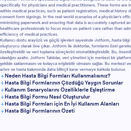
specifically for physicians and medical practitioners. These forms are int
within medical practices, such as patient registration, medical histor
consent form signings. In the real-world scenarios of a physician's off
minimizing paperwork and ensuring that data is accurately captured an
healthcare professionals to focus more on patient care rather than admi
efficiency of medical practices.
Kullanıcı dostu arayüzü ve güçlü işlevleri sayesinde Jotform, hasta bil
oluşturucu olarak öne çıkar. Jotform ile doktorlar, formlarını özel gere
özelleştirebilir ve veri toplama süreçlerini otomatikleştirebilir. Bu, öne
olasılığını azaltır. Jotform Tablolar, veri yönetimi için merkezi bir platfo
şekilde saklanmasını ve kolayca erişilebilir olmasını sağlar. Bu merkezi 
artırır ve hasta bakımında daha bilinçli karar vermeye katkıda bulunur.
+
Neden Hasta Bilgi Formları Kullanmalısınız?
+
Hasta Bilgi Formlarının Çözdüğü Yaygın Sorunlar
+
Kullanım Senaryolarını Özelliklerle Eşleştirme
+
Hasta Bilgi Formu Nasıl Oluşturulur
+
Hasta Bilgi Formları için En İyi Kullanım Alanları
+
Hasta Bilgi Formlarının Özeti
Yöneticiler İçin