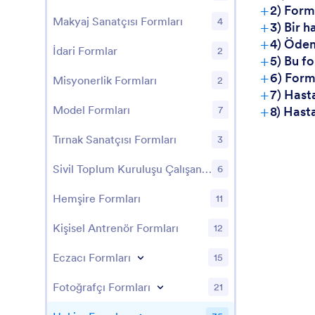
+
2) Form
Makyaj Sanatçısı Formları
4
+
3) Bir 
+
4) Ödem
İdari Formlar
2
+
5) Bu f
+
6) Form
Misyonerlik Formları
2
+
7) Hast
+
Model Formları
7
8) Hast
Tırnak Sanatçısı Formları
3
Sivil Toplum Kuruluşu Çalışanı Formları
6
Hemşire Formları
11
Kişisel Antrenör Formları
12
Eczacı Formları
15
Fotoğrafçı Formları
21