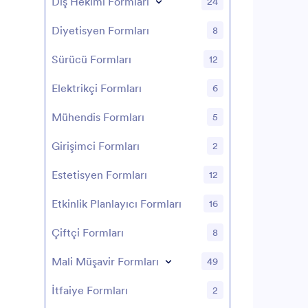
Diş Hekimi Formları
24
Diyetisyen Formları
8
Sürücü Formları
12
Elektrikçi Formları
6
Mühendis Formları
5
Girişimci Formları
2
Estetisyen Formları
12
Etkinlik Planlayıcı Formları
16
Çiftçi Formları
8
Mali Müşavir Formları
49
İtfaiye Formları
2