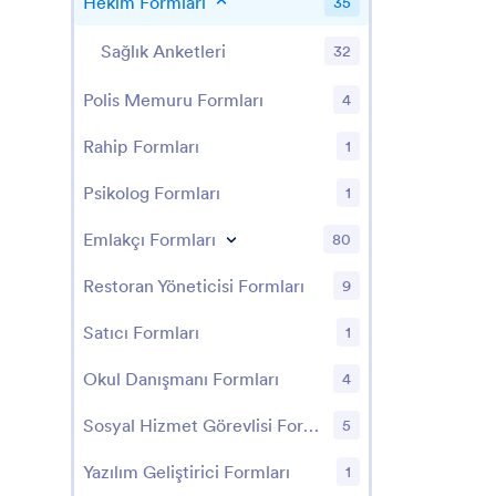
Hekim Formları
35
Sağlık Anketleri
32
Polis Memuru Formları
4
Rahip Formları
1
Psikolog Formları
1
Emlakçı Formları
80
Restoran Yöneticisi Formları
9
Satıcı Formları
1
Okul Danışmanı Formları
4
Sosyal Hizmet Görevlisi Formları
5
Yazılım Geliştirici Formları
1