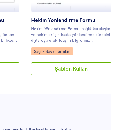
mu
Hekim Yönlendirme Formu
k
Hekim Yönlendirme Formu, sağlık kuruluşları
, ön tanı
ve hekimler için hasta yönlendirme sürecini
birlikte
dijitalleştirerek iletişim bilgilerini,
üzenli
yönlendirme nedenini ve randevu
Go to Category:
Sağlık Sevk Formları
detaylarını düzenli biçimde toplamanıza
yardımcı olur.
Şablon Kullan
unique needs of the healthcare industry,