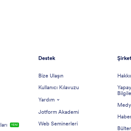
Destek
Şirke
Bize Ulaşın
Hakkı
Kullanıcı Kılavuzu
Yapay
Bilgile
Yardım
Medya
Jotform Akademi
Haber
Web Seminerleri
arı
YENİ
Bülte