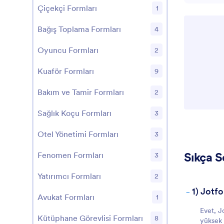
Çiçekçi Formları
1
Bağış Toplama Formları
4
Oyuncu Formları
2
Kuaför Formları
9
Bakım ve Tamir Formları
2
Sağlık Koçu Formları
3
Otel Yönetimi Formları
3
Sıkça S
Fenomen Formları
3
Yatırımcı Formları
2
-
1) Jotf
Avukat Formları
1
Evet, J
Kütüphane Görevlisi Formları
8
yüksek 