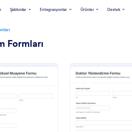
m
Şablonlar
Entegrasyonlar
Ürünler
Destek
nları
m Formları
: Yetişkin Fiziksel Muayene Formu
: D
Önizleme
Önizleme