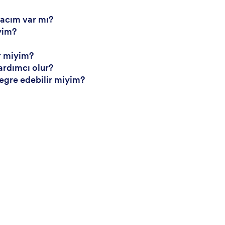
iyacım var mı?
yim?
r miyim?
ardımcı olur?
ntegre edebilir miyim?