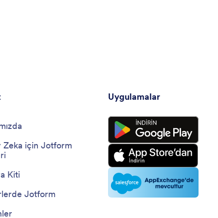
t
Uygulamalar
mızda
 Zeka için Jotform
ri
 Kiti
lerde Jotform
nler