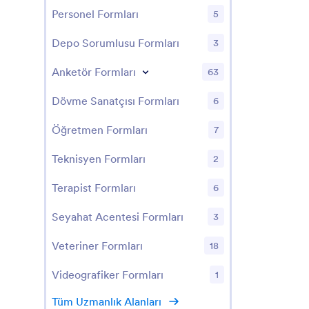
Personel Formları
5
Depo Sorumlusu Formları
3
Anketör Formları
63
Dövme Sanatçısı Formları
6
Öğretmen Formları
7
Teknisyen Formları
2
Terapist Formları
6
Seyahat Acentesi Formları
3
Veteriner Formları
18
Videografiker Formları
1
Tüm Uzmanlık Alanları