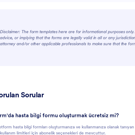
Ekipler İçin
Disclaimer: The form templates here are for informational purposes only. J
advice, or implying that the forms are legally valid in all or any jurisdict
Müşteriler İçin
attorney and/or other applicable professionals to make sure that the fo
orulan Sorular
orm'da hasta bilgi formu oluşturmak ücretsiz mi?
otform hasta bilgi formları oluşturmanıza ve kullanmanıza olanak tanıyan 
kullanım limitleri için abonelik seçenekleri de mevcuttur.