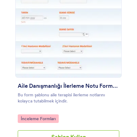
Aile Danışmanlığı İlerleme Notu Formu Örneği
Bu form şablonu aile terapisi ilerleme notlarını
kolayca tutabilmek içindir.
Go to Category:
İnceleme Formları
Şablon Kullan