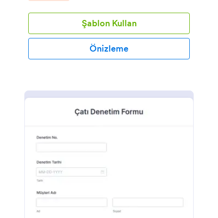
düzenli tutabilirsiniz. Formu logonuzla özelleştirin,
denetim programınızı ekleyin ve başlamak için
Şablon Kullan
ekibinizle paylaşın. Kamuoyu ile paylaşmak
isterseniz, formu web sitenize yerleştirin veya
denetimlerle ilgili gerçek zamanlı güncellemeler
Önizleme
almak için ücretsiz mobil uygulamamızı indirin. Hatta
gönderimleri doğrudan uygulamadan PDF
formatında yazdırabilir veya indirebilirsiniz.Ücretsiz
Form Oluşturucu Uygulamamız Jotform ile formu
ihtiyaçlarınıza uyacak şekilde kişiselleştirebilirsiniz,
ekibinizin önemli bilgileri toplaması için daha fazla
alan ekleyebilir veya Google E-Tablolar, Google
Drive, Dropbox ve daha fazlasını içeren 100'den fazla
güçlü entegrasyonumuzu kullanarak toplanan verileri
depolama hizmetinize kolayca gönderebilirsiniz.
Hatta Tablo Oluşturucumuzu kullanarak kuruluşunuz
genelinde yangın güvenliğini iyileştirmek için ihtiyaç
duyduğunuz tüm bilgileri içeren raporlar
oluşturabilirsiniz. Ücretsiz yangın söndürücü denetim
formunu bugün kullanmaya başlayın!