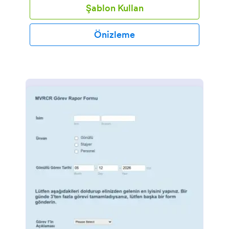
Şablon Kullan
edebilirler.Bu ücretsiz Tesisat Denetimi Kontrol
Listesini ihtiyaçlarınıza göre tamamen
özelleştirebilirsiniz. Kontrol listesi öğelerini
Önizleme
güncelleyebilir veya yenilerini ekleyebilir, logonuzu
ekleyebilir, denetçilerin kontrol listelerini
imzalamaları için e-imza toplayabilirsiniz. Denetim
raporlarınızı izlemek için Google E-Tablolar, Google
Drive veya Dropbox gibi başka uygulamalar
kullanıyorsanız, Jotform'un ücretsiz form
entegrasyonları sayesinde kontrol listesi
gönderimlerini 100'den fazla uygulamayla otomatik
olarak senkronize edebilirsiniz. Bu kontrol listesi
sahadaki herhangi bir mobil cihaz üzerinden
doldurulabilir. Şimdi online olun ve Jotform ile işinizi
daha iyi yönetin.