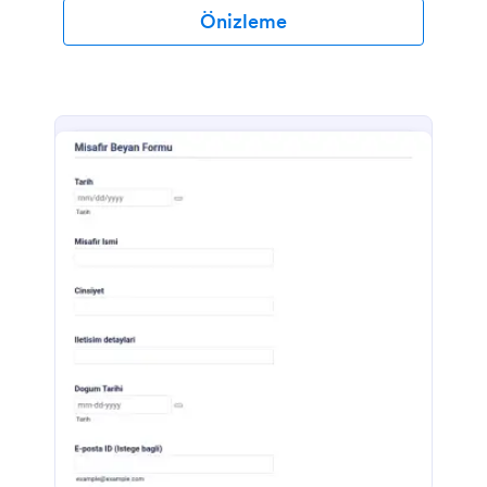
olsun, tüm önlemlerin alındığından emin olmak için
Önizleme
bir yangın güvenlik denetimi kontrol listesi yararlı ve
gereklidir. İhtiyaçlarınıza uygun bir belge oluşturmak
için bu ücretsiz Yangın Güvenlik Denetimi Kontrol
Listesi şablonunu kullanın!Logonuzu ekleyin,
istediğiniz alanları özelleştirin, kontrol listelerini
oluşturun ve kullanımı kolay arayüzü sayesinde çok
daha fazlasını yapın. Bu form, elinizin altındaki
herhangi bir mobil cihazla doldurulabilir. Her
gönderim Jotform gelen kutunuzu otomatik olarak
doldurur ve bilgileri depolamak için diğer
hesaplarınızla de entegre edilebilir. Bilgileri
biçimlendirilmiş bir yapıda saklamak için bilgileri
otomatik olarak bir PDF belgesine dönüştürebilirsiniz.
Yangın güvenliği denetimlerinizi artık online yapın!