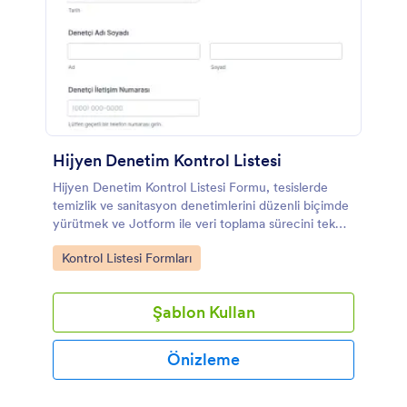
Hijyen Denetim Kontrol Listesi
Hijyen Denetim Kontrol Listesi Formu, tesislerde
temizlik ve sanitasyon denetimlerini düzenli biçimde
yürütmek ve Jotform ile veri toplama sürecini tek
yerde yönetmek isteyen işletmelere yardımcı olur.
Go to Category:
Kontrol Listesi Formları
Şablon Kullan
Önizleme