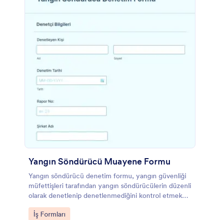
Yangın Söndürücü Muayene Formu
Yangın söndürücü denetim formu, yangın güvenliği
müfettişleri tarafından yangın söndürücülerin düzenli
olarak denetlenip denetlenmediğini kontrol etmek
amacıyla kullanılır. Bu ücretsiz yangın söndürücü
Go to Category:
İş Formları
denetim formu şablonu ile yangın güvenliği ekibinizi