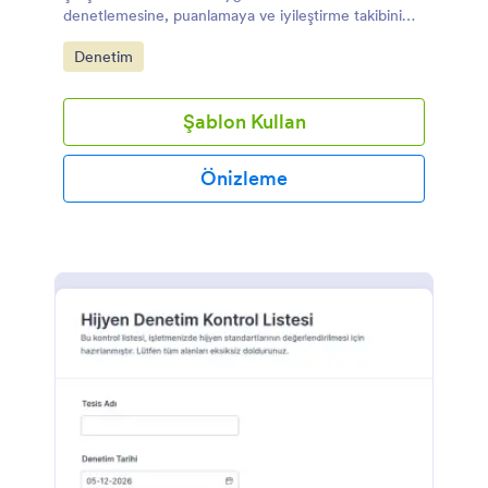
denetlemesine, puanlamaya ve iyileştirme takibini
tek yerde yürütmesine yardımcı olur.
Go to Category:
Denetim
Şablon Kullan
Önizleme