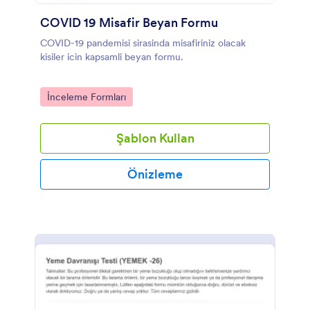
COVID 19 Misafir Beyan Formu
COVID-19 pandemisi sirasinda misafiriniz olacak
kisiler icin kapsamli beyan formu.
Go to Category:
İnceleme Formları
Şablon Kullan
Önizleme