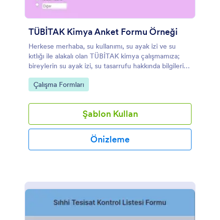
TÜBİTAK Kimya Anket Formu Örneği
Herkese merhaba, su kullanımı, su ayak izi ve su
kıtlığı ile alakalı olan TÜBİTAK kimya çalışmamıza;
bireylerin su ayak izi, su tasarrufu hakkında bilgileri
ve düşüncelerini aynı zamanda bu konu başlıklarının
Go to Category:
Çalışma Formları
bireylerin günlük yaşamlarına olan yansımalarını
incelemek için bir anket hazırladık. Anketimizde,
anketi dolduran bireylerin gizliliğini esas aldık. Anket
Şablon Kullan
sonucu elde ettiğimiz dataları hem araştırmamızda
hem de raporumuzda örnek ve kanıt olarak
kullanacağız. Zaman ayırıp anketi doldurursanız
Önizleme
seviniriz.