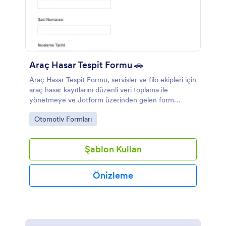
Araç Hasar Tespit Formu 🚗
Araç Hasar Tespit Formu, servisler ve filo ekipleri için
araç hasar kayıtlarını düzenli veri toplama ile
yönetmeye ve Jotform üzerinden gelen form
yanıtlarını tek noktada takip etmeye yardımcı olur.
Go to Category:
Otomotiv Formları
Şablon Kullan
Önizleme