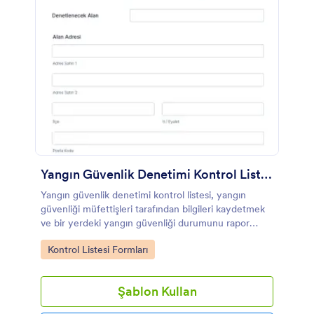
Yangın Güvenlik Denetimi Kontrol Listesi Formu Örneği
Yangın güvenlik denetimi kontrol listesi, yangın
güvenliği müfettişleri tarafından bilgileri kaydetmek
ve bir yerdeki yangın güvenliği durumunu rapor
etmek için kullanılan belgedir. Bir yangın güvenlik
Go to Category:
Kontrol Listesi Formları
denetimi kontrol listesi, kullanımına bağlı olarak
birçok farklı özelliğe sahiptir. Bu bir yangın tatbikatı
veya yangın denetimi süreci olabilir. Aynı zamanda
Şablon Kullan
yangın güvenliği yasalarına uyulup uyulmadığını
göstermek için de kullanılabilir. Amacı ne olursa