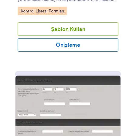
aynı standartlarda ilerlemesine yardımcı olur.
Go to Category:
Kontrol Listesi Formları
Şablon Kullan
Önizleme