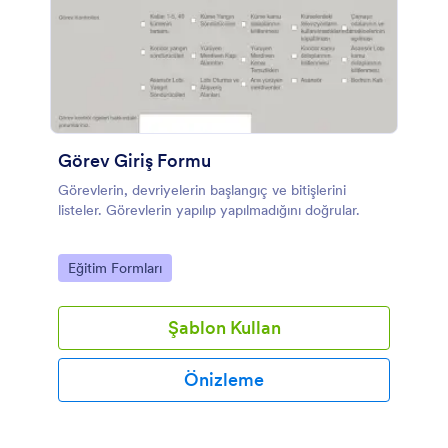
Görev Giriş Formu
Görevlerin, devriyelerin başlangıç ve bitişlerini
listeler. Görevlerin yapılıp yapılmadığını doğrular.
Go to Category:
Eğitim Formları
Şablon Kullan
Önizleme