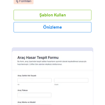
Go to Category:
İş Formları
Şablon Kullan
Önizleme