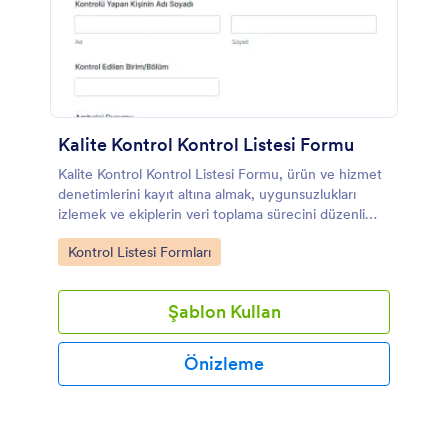
Kalite Kontrol Kontrol Listesi Formu
Kalite Kontrol Kontrol Listesi Formu, ürün ve hizmet
denetimlerini kayıt altına almak, uygunsuzlukları
izlemek ve ekiplerin veri toplama sürecini düzenli
yürütmesine destek olmak isteyen işletmeler için
Go to Category:
Kontrol Listesi Formları
hazırlanmıştır.
Şablon Kullan
Önizleme