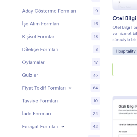
Aday Gösterme Formları
9
Otel Bilgi
İşe Alım Formları
16
Otel Bilgi Fo
ve hizmet bil
Kişisel Formlar
18
süreciyle bir
şablonları ar
Dilekçe Formları
8
Go to Cate
Hospitalit
veya sitenize
Oylamalar
17
Quizler
35
Fiyat Teklif Formları
64
Tavsiye Formları
10
İade Formları
24
Feragat Formları
42