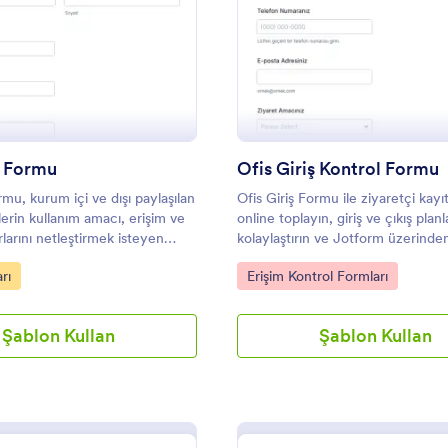
: Gizli Bilgi Formu
: O
Önizleme
Önizleme
gi Formu
Ofis Giriş Kontrol Formu
ormu, kurum içi ve dışı paylaşılan
Ofis Giriş Formu ile ziyaretçi kayıt
lerin kullanım amacı, erişim ve
online toplayın, giriş ve çıkış plan
rlarını netleştirmek isteyen
kolaylaştırın ve Jotform üzerinde
i toplama sürecini tek yerde
yanıtlarını tek yerde takip ederek 
gory:
Go to Category:
rı
Erişim Kontrol Formları
yardımcı olur.
toplama sürecinizi düzenleyin.
Şablon Kullan
Şablon Kullan