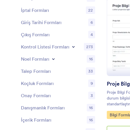
İptal Formları
22
Giriş Tarihi Formları
6
Çıkış Formları
4
Kontrol Listesi Formları
273
Noel Formları
16
Talep Formları
33
Proje Bil
Koçluk Formları
9
Proje Bilgi F
Onay Formları
3
durum bilgisi
standartlaşt
Danışmanlık Formları
16
Jotform ile f
Go to Cate
Bilgi Formla
yöneterek pro
İçerik Formları
16