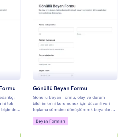
şletme Bilgileri Toplama Formu
: Gönüllü Beyan Form
Önizleme
a Formu
Gönüllü Beyan Formu
edarikçi,
Gönüllü Beyan Formu, olay ve durum
rini tek
bildirimlerini kurumunuz için düzenli veri
i biçimde
toplama sürecine dönüştürerek beyanları
için
tek noktadan almanıza ve Jotform
Go to Category:
Beyan Formları
üzerinden form yanıtlarını takip etmenize
yardımcı olur.