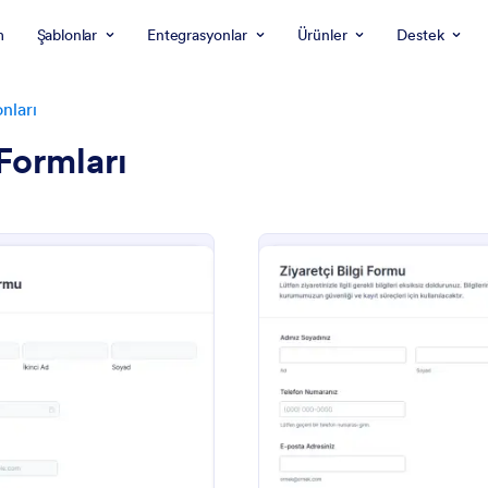
m
Şablonlar
Entegrasyonlar
Ürünler
Destek
nları
 Formları
: İletişim Bilgisi Toplama Formu
: Zi
Önizleme
Önizleme