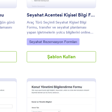
mu
Seyahat Acentesi Kişisel Bilgi Formu
üğün günü
Araç Türü Seçimli Seyahat Kişisel Bilgi
lamasını
Formu, transfer ve seyahat planlaması
yapan işletmelerin yolcu bilgilerini online
ile hızlı
veri toplama ile düzenli şekilde almasına ve
Go to Category:
Seyahat Rezervasyon Formları
form yanıtlarını tek yerde yönetmesine
yardımcı olur.
Şablon Kullan