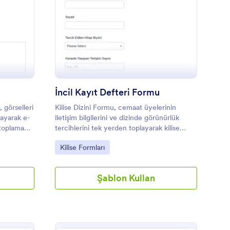
rün Bilgi Formu
: İncil Kayıt Defteri 
Önizleme
İncil Kayıt Defteri Formu
, görselleri
Kilise Dizini Formu, cemaat üyelerinin
playarak e-
iletişim bilgilerini ve dizinde görünürlük
 toplama
tercihlerini tek yerden toplayarak kilise
olur.
yönetimi ve gönüllü liderlerin güncel bir üye
Go to Category:
Kilise Formları
dizini oluşturmasına yardımcı olur.
Şablon Kullan