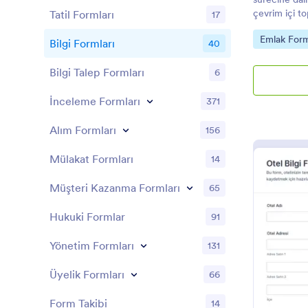
çevrim içi to
Tatil Formları
17
yönetin ve 
Go to Cate
Emlak Form
gönderimleri
Bilgi Formları
40
Bilgi Talep Formları
6
İnceleme Formları
371
Alım Formları
156
Mülakat Formları
14
Müşteri Kazanma Formları
65
Hukuki Formlar
91
Yönetim Formları
131
Üyelik Formları
66
Form Takibi
14