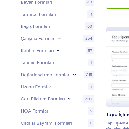
Beyan Formları
40
Taburcu Formları
11
Bağış Formları
60
Çalışma Formları
254
Katılım Formları
57
Tahmin Formları
1
Değerlendirme Formları
215
Uzantı Formları
1
Geri Bildirim Formları
209
HOA Formları
5
Cadılar Bayramı Formları
6
Tapu İşlemler
sürecine dair