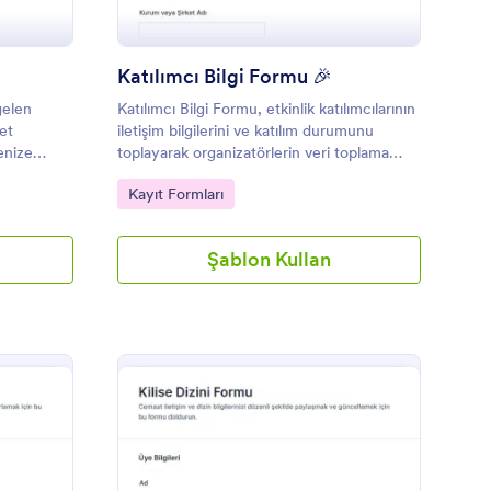
Katılımcı Bilgi Formu 🎉
gelen
Katılımcı Bilgi Formu, etkinlik katılımcılarının
ret
iletişim bilgilerini ve katılım durumunu
enize
toplayarak organizatörlerin veri toplama
 toplama
sürecini Jotform ile hızlandırmasına
Go to Category:
Kayıt Formları
yardımcı olur.
Şablon Kullan