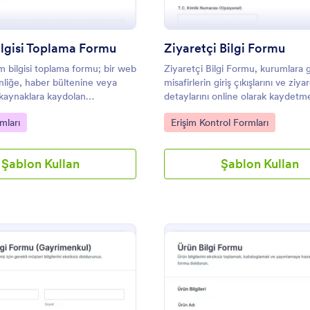
Bilgisi Toplama Formu
Ziyaretçi Bilgi Formu
im bilgisi toplama formu; bir web
Ziyaretçi Bilgi Formu, kurumlara 
inliğe, haber bültenine veya
misafirlerin giriş çıkışlarını ve ziya
 kaynaklara kaydolan
detaylarını online olarak kaydetm
en iletişim bilgilerini toplamak
yardımcı olur ve Jotform ile veri
gory:
Go to Category:
mları
Erişim Kontrol Formları
an online bir formdur.
sürecini daha düzenli hale getirir.
Şablon Kullan
Şablon Kullan