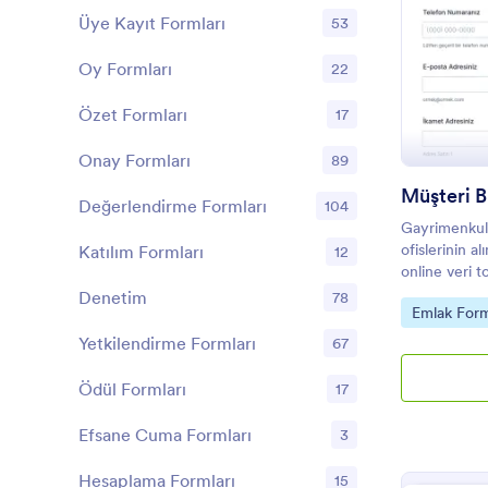
Üye Kayıt Formları
53
Oy Formları
22
Özet Formları
17
Onay Formları
89
Değerlendirme Formları
104
Gayrimenkul 
ofislerinin a
Katılım Formları
12
online veri t
toplamasına
Denetim
78
Go to Cate
Emlak Form
yanıtlarını 
yardımcı olur
Yetkilendirme Formları
67
Ödül Formları
17
Efsane Cuma Formları
3
Hesaplama Formları
15