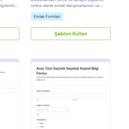
lgelerini
online alarak emlak danışmanlarının ve
hazırlık
firmaların başvuruları düzenli biçimde
Go to Category:
Emlak Formları
ur.
yönetmesine yardımcı olur.
Şablon Kullan
elin Damat Nedeni Formu
: Seyahat Acentesi Kiş
Önizleme