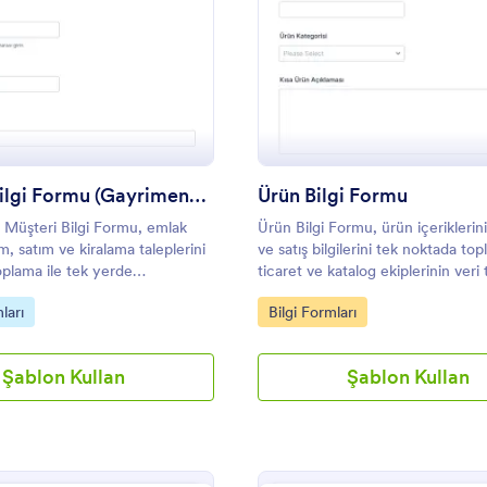
: Müşteri Bilgi Formu (Gayrimenkul)
: Ü
Önizleme
Önizleme
Müşteri Bilgi Formu (Gayrimenkul)
Ürün Bilgi Formu
Müşteri Bilgi Formu, emlak
Ürün Bilgi Formu, ürün içeriklerini
lım, satım ve kiralama taleplerini
ve satış bilgilerini tek noktada to
oplama ile tek yerde
ticaret ve katalog ekiplerinin veri
 ve Jotform üzerinden form
sürecini hızlandırmasına yardımcı 
gory:
Go to Category:
ları
Bilgi Formları
düzenli biçimde takip etmesine
.
Şablon Kullan
Şablon Kullan