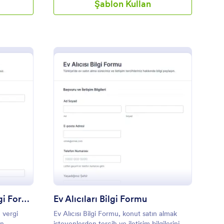
Şablon Kullan
rgi Hazırlık Müşteri Bilgi Formu
: Ev Alıcıları Bilgi For
Önizleme
Vergi Hazırlık Müşteri Bilgi Formu
Ev Alıcıları Bilgi Formu
, vergi
Ev Alıcısı Bilgi Formu, konut satın almak
in
isteyenlerden tercih ve iletişim bilgilerini