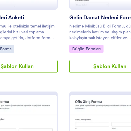
leri Anketi
Gelin Damat Nedeni For
rmu ile otelinizin temel iletişim
Nedime Minibüsü Bilgi Formu, d
gilerini hızlı veri toplama
nedimelerin katılım ve ulaşım plan
 araya getirin, Jotform form
kolaylaştırmak isteyen çiftler ve
asından seçerek linkle paylaşın
organizasyon ekipleri için Jotform 
gory:
Go to Category:
y Forms
Düğün Formları
 yerleştirmek için özelleştirin.
veri toplama sağlar.
Şablon Kullan
Şablon Kullan