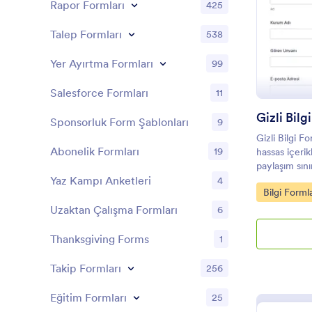
Rapor Formları
425
Talep Formları
538
Yer Ayırtma Formları
99
Salesforce Formları
11
Gizli Bil
Sponsorluk Form Şablonları
9
Gizli Bilgi F
Abonelik Formları
19
hassas içerik
paylaşım sını
ekiplerin ver
Yaz Kampı Anketleri
4
Go to Cate
Bilgi Formla
yürütmesine 
Uzaktan Çalışma Formları
6
Thanksgiving Forms
1
Takip Formları
256
Eğitim Formları
25