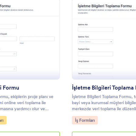
: Proje Bilgi Formu
: İ
Önizleme
Önizleme
gi Formu
İşletme Bilgileri Toplam
ormu, ekiplerin proje planı ve
İşletme Bilgileri Toplama Formu, t
ni online veri toplama ile
bayi veya kurumsal müşteri bilgile
ırmasına yardımcı olur ve
merkezde veri toplama ile düzenl
orm yanıtlarını tek yerde
kayıt altına almak isteyen ekipler 
gory:
Go to Category:
rı
İş Formları
je takibini kolaylaştırır.
idealdir.