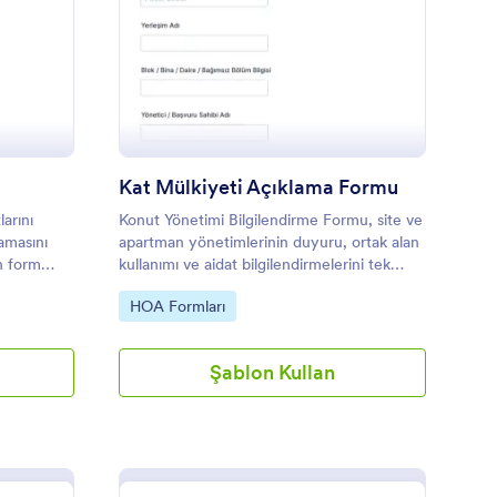
fis Giriş Kontrol Formu
: Kat Mülkiyeti Açıkl
Önizleme
Kat Mülkiyeti Açıklama Formu
larını
Konut Yönetimi Bilgilendirme Formu, site ve
lamasını
apartman yönetimlerinin duyuru, ortak alan
n form
kullanımı ve aidat bilgilendirmelerini tek
veri
yerden toplayıp Jotform ile veri toplama ve
Go to Category:
HOA Formları
form yanıtı takibini kolaylaştırmasına
yardımcı olur.
Şablon Kullan