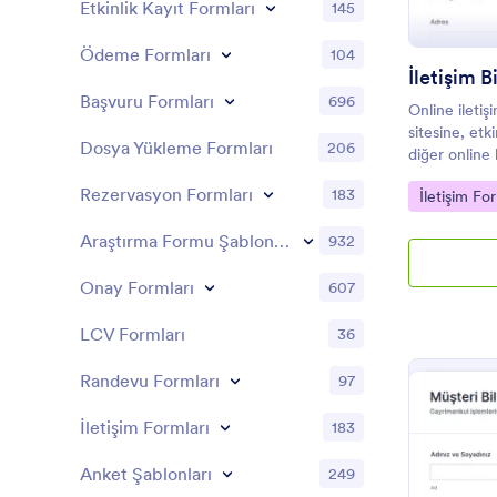
Etkinlik Kayıt Formları
145
Ödeme Formları
104
İletişim 
Başvuru Formları
696
Online iletiş
sitesine, etk
Dosya Yükleme Formları
206
diğer online
ziyaretçilerd
Rezervasyon Formları
183
Go to Cate
İletişim For
için kullanıl
Araştırma Formu Şablonları
932
Onay Formları
607
LCV Formları
36
Randevu Formları
97
İletişim Formları
183
Anket Şablonları
249