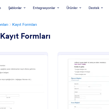
m
Şablonlar
Entegrasyonlar
Ürünler
Destek
nları
Kayıt Formları
Kayıt Formları
: Okul Kaydı
: A
Önizleme
Önizleme