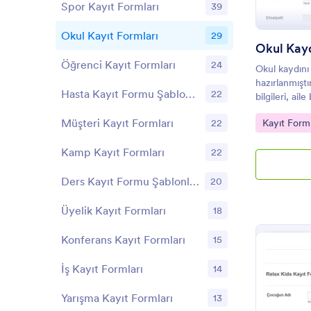
Spor Kayıt Formları
39
Okul Kayıt Formları
29
Okul Kay
Öğrenci Kayıt Formları
24
Okul kaydını
hazırlanmıştır
Hasta Kayıt Formu Şablonları
22
bilgileri, aile 
Müşteri Kayıt Formları
Go to Cate
22
Kayıt Forml
Kamp Kayıt Formları
22
Ders Kayıt Formu Şablonları
20
Üyelik Kayıt Formları
18
Konferans Kayıt Formları
15
İş Kayıt Formları
14
Yarışma Kayıt Formları
13