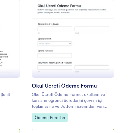
ayıt Yenileme Formu
: Okul Ücreti Ödeme
Önizleme
Okul Ücreti Ödeme Formu
 Şehit
Okul Ücreti Ödeme Formu, okulların ve
kursların öğrenci ücretlerini çevrim içi
toplamasına ve Jotform üzerinden veri
toplama ile ödeme kayıtlarını düzenli takip
Go to Category:
Ödeme Formları
etmesine yardımcı olur.