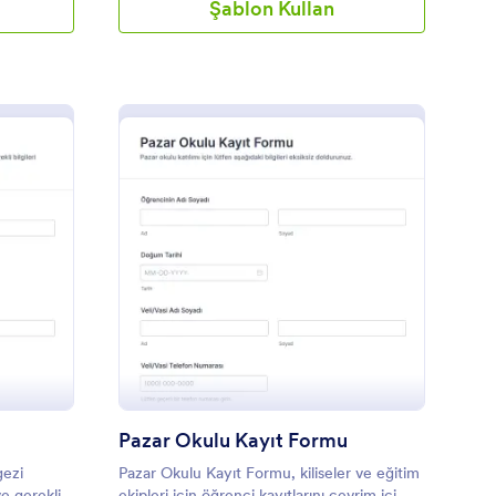
Şablon Kullan
kul Gezisi İzin Formu
: Pazar Okulu Kayıt F
Önizleme
Pazar Okulu Kayıt Formu
gezi
Pazar Okulu Kayıt Formu, kiliseler ve eğitim
ve gerekli
ekipleri için öğrenci kayıtlarını çevrim içi