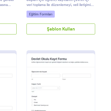
masına
veri toplama ile düzenlemeyi, veli iletişimini
lir,
yönetmeyi ve form gönderimlerini tek
Go to Category:
Eğitim Formları
ini
yerde takip etmeyi kolaylaştırır.
Şablon Kullan
kul Servisi Kaydı Formu
: Devlet Okulu Kayıt 
Önizleme