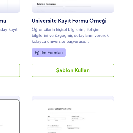
rmu
Üniversite Kayıt Formu Örneği
aday kayıt
Öğrencilerin kişisel bilgilerini, iletişim
bilgilerini ve özgeçmiş detaylarını vererek
kolayca üniversite başvurusu
yapabilecekleri örnek bir kayıt formu.
Go to Category:
Eğitim Formları
Şablon Kullan