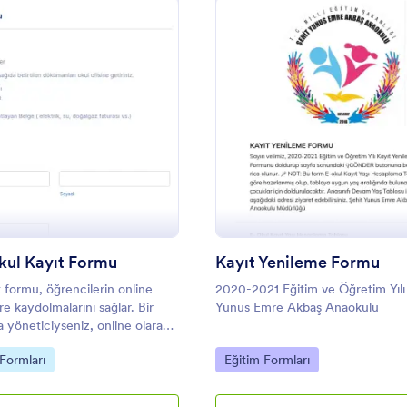
: Güncel Okul Kayıt Formu
: K
Önizleme
Önizleme
kul Kayıt Formu
Kayıt Yenileme Formu
t formu, öğrencilerin online
2020-2021 Eğitim ve Öğretim Yılı
re kaydolmalarını sağlar. Bir
Yunus Emre Akbaş Anaokulu
a yöneticiyseniz, online olarak
lerini hızla toplamak için bu
gory:
Go to Category:
Formları
Eğitim Formları
l Kayıt Formunu kullanın.
bırak Form Oluşturucumuzla
nuza uyacak şekilde