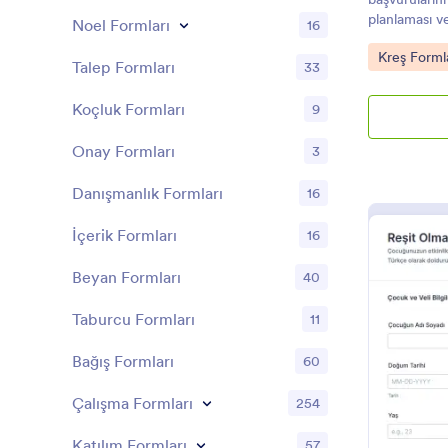
ücretsiz ola
planlaması v
fazla uygula
Noel Formları
16
hızlandırması
Özel bir onl
Go to Cate
Kreş Forml
öğrenciler iç
Talep Formları
33
Koçluk Formları
9
Onay Formları
3
Danışmanlık Formları
16
İçerik Formları
16
Beyan Formları
40
Taburcu Formları
11
Bağış Formları
60
Çalışma Formları
254
Katılım Formları
57