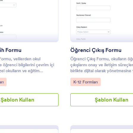
: Okul Tercih Formu
: Ö
Önizleme
Önizleme
cih Formu
Öğrenci Çıkış Formu
Formu, velilerden okul
Öğrenci Çıkış Formu, okulların öğ
e öğrenci bilgilerini çevrim içi
çıkışlarını onay ve iletişim süreçle
el okulların ve eğitim
birlikte dijital olarak yönetmesine
 başvuru sürecini daha düzenli
olan Jotform form şablonudur.
gory:
Go to Category:
rı
K-12 Formları
yardımcı olur.
Şablon Kullan
Şablon Kullan