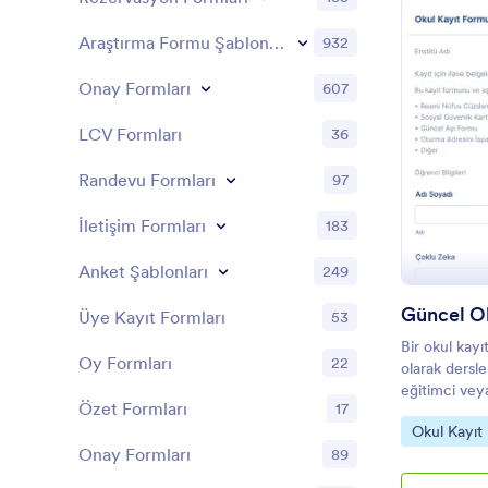
Araştırma Formu Şablonları
932
Onay Formları
607
LCV Formları
36
Randevu Formları
97
İletişim Formları
183
Anket Şablonları
249
Güncel O
Üye Kayıt Formları
53
Bir okul kayı
Oy Formları
22
olarak dersle
eğitimci vey
Özet Formları
17
öğrenci bilgi
Go to Cate
Okul Kayıt 
ücretsiz Oku
Onay Formları
89
Sürükle ve 
formu okulu