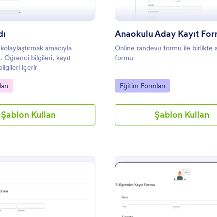
dı
Anaokulu Aday Kayıt Fo
 kolaylaştırmak amacıyla
Online randevu formu ile birlikte 
. Öğrenci bilgileri, kayıt
formu
bilgileri içerir
gory:
Go to Category:
arı
Eğitim Formları
Şablon Kullan
Şablon Kullan