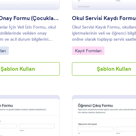
Ebeveyn Onay Formu (Çocuklar İçin)
Okul Servisi Kaydı Formu
lar İçin Veli İzin Formu, okul
Okul Servisi Kaydı Formu, okulları
inliklerinde veliden onay
işletmelerinin veli ve öğrenci bilgil
im ve acil durum bilgilerini
online olarak toplayıp servis saatle
 toplama ile tek yerde toplamayı
ihtiyaçlara göre kayıt sürecini
gory:
Go to Category:
arı
Kayıt Formları
düzenlemesine yardımcı olur.
Şablon Kullan
Şablon Kullan