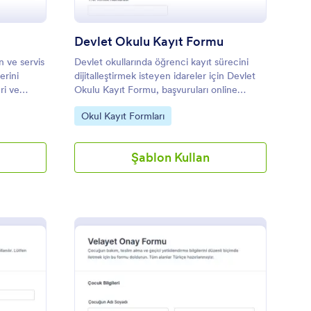
Devlet Okulu Kayıt Formu
n ve servis
Devlet okullarında öğrenci kayıt sürecini
erini
dijitalleştirmek isteyen idareler için Devlet
ri ve
Okulu Kayıt Formu, başvuruları online
toplayıp düzenli takip etmeyi kolaylaştıran
Go to Category:
Okul Kayıt Formları
pratik bir form şablonu sunar.
Şablon Kullan