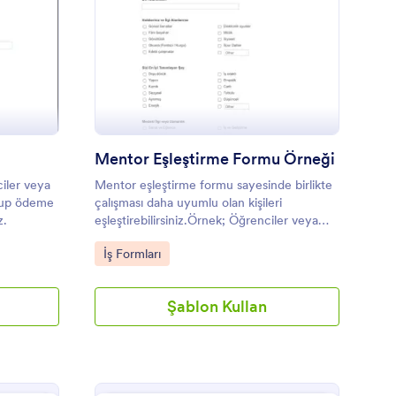
 Öğrenim Kayıt Formu
: Mentor Eşleştirme 
Önizleme
Mentor Eşleştirme Formu Örneği
iler veya
Mentor eşleştirme formu sayesinde birlikte
olup ödeme
çalışması daha uyumlu olan kişileri
z.
eşleştirebilirsiniz.Örnek; Öğrenciler veya
stajyerlerle doğru mentorlarla
Go to Category:
İş Formları
eşleştirebilirsiniz.
Şablon Kullan