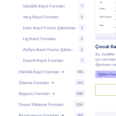
Gönüllü Kayıt Formları
7
Yarış Kayıt Formları
5
Dans Kayıt Formu Şablonları
3
Lig Kayıt Formları
2
Atölye Kayıt Formu Şablonları
2
Bu, özellikle
için sınıf ka
Davetli Kayıt Formları
1
öğretmen vey
okul kayıt f
Etkinlik Kayıt Formları
145
Go to Cate
Eğitim Form
çocuklarını o
uygun olacak
Ödeme Formları
104
çocuklar, sağ
terimler hakk
Başvuru Formları
696
Ayrıca, bu o
imzasını içe
Dosya Yükleme Formları
206
formunun içe
değiştirebilir
Rezervasyon Formları
183