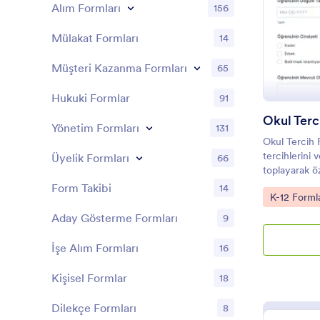
Alım Formları
156
Mülakat Formları
14
Müşteri Kazanma Formları
65
Hukuki Formlar
91
Okul Ter
Yönetim Formları
131
Okul Tercih 
tercihlerini v
Üyelik Formları
66
toplayarak öz
kurumlarının
Form Takibi
14
Go to Cate
K-12 Formla
yönetmesine 
Aday Gösterme Formları
9
İşe Alım Formları
16
Kişisel Formlar
18
Dilekçe Formları
8