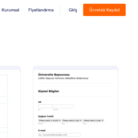
Kurumsal
Fiyatlandırma
Giriş
Ücretsiz Kaydol
naokulu Aday Kayıt Formu
: Üniversite Kayıt Fo
Önizleme