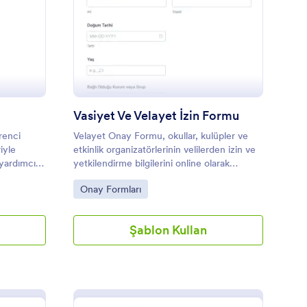
ğrenci Çıkış Formu
: Vasiyet Ve Velayet İ
Önizleme
Vasiyet Ve Velayet İzin Formu
renci
Velayet Onay Formu, okullar, kulüpler ve
riyle
etkinlik organizatörlerinin velilerden izin ve
 yardımcı
yetkilendirme bilgilerini online olarak
toplayıp yönetmesine yardımcı olan bir
Go to Category:
Onay Formları
form şablonudur.
Şablon Kullan