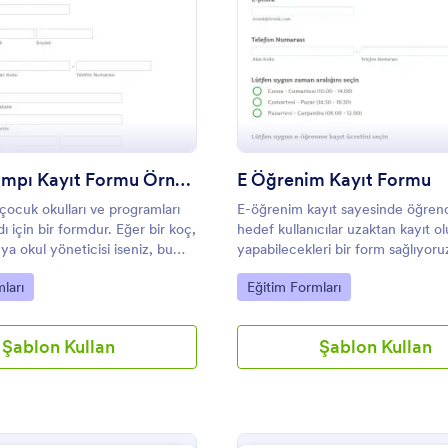
: Çocuk Kampı Kayıt Formu Örneği
: E
Önizleme
Önizleme
Çocuk Kampı Kayıt Formu Örneği
E Öğrenim Kayıt Formu
 çocuk okulları ve programları
E-öğrenim kayıt sayesinde öğrenc
ydı için bir formdur. Eğer bir koç,
hedef kullanıcılar uzaktan kayıt 
a okul yöneticisi iseniz, bu
yapabilecekleri bir form sağlıyoru
ormu şablonu ebeveynlerin
gory:
Go to Category:
ları
Eğitim Formları
kula kaydettirmeleri için çok
tır. Okul için bu kayıt formu
lık, duygu, yaşam koşulları ve
Şablon Kullan
Şablon Kullan
ında gerekli tüm bilgileri içerir.
kul kayıt formu ebeveynlerin
rmektedir. Bu çocuk kayıt
riğini gereksinimlerinize göre
siniz.