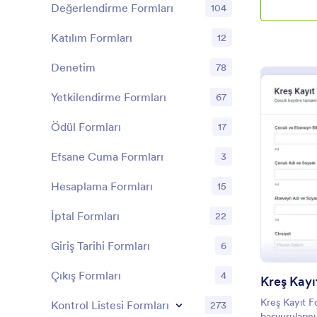
özelleştirme
Değerlendirme Formları
104
yerleştirmen
öğrencilere 
Katılım Formları
12
yeterlidir. Öğ
bilgilerini, 
Denetim
78
ek notları gi
güvenli Jotf
Yetkilendirme Formları
67
görüntülemey
indirmeye, ka
Ödül Formları
17
okul personel
alacaksınız.
Efsane Cuma Formları
3
özelleştirme
gerek yoktur
Hesaplama Formları
15
Oluşturucumu
eklemenize v
İptal Formları
22
renklerine u
olanak tanır.
Giriş Tarihi Formları
6
imzalar için
çekinmeyin, 
Çıkış Formları
4
öğrenci bilg
Kreş Kay
hesabınıza, e
Kreş Kayıt F
elektronik t
Kontrol Listesi Formları
273
başvurularını