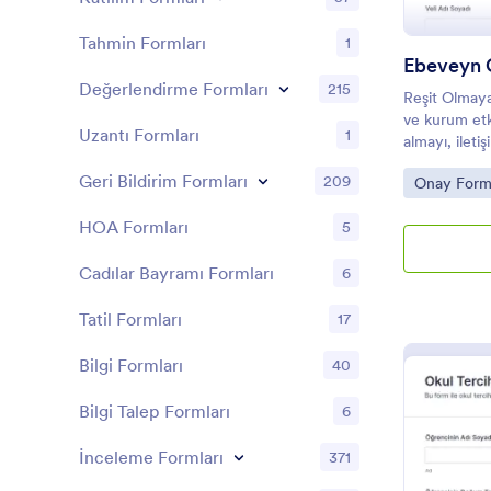
Tahmin Formları
1
Değerlendirme Formları
215
Reşit Olmayan
ve kurum etk
Uzantı Formları
1
almayı, iletiş
düzenli veri
Geri Bildirim Formları
209
Go to Cate
Onay Forml
sağlar.
HOA Formları
5
Cadılar Bayramı Formları
6
Tatil Formları
17
Bilgi Formları
40
Bilgi Talep Formları
6
İnceleme Formları
371