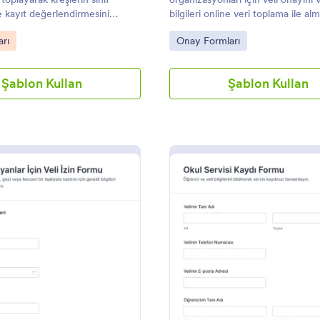
rak göndermek için 100'den
e kayıt değerlendirmesini
bilgileri online veri toplama ile al
mayla entegre edebilirsiniz.
na yardımcı olur.
yardımcı olur, Jotform ile paylaşabi
ine Okul Kayıt Formu ile
gory:
Go to Category:
arı
Onay Formları
özelleştirebilir ve form yanıtı takib
in kayıt sürecini kolaylaştırın.
kolaylaştırabilirsiniz.
Şablon Kullan
Şablon Kullan
: Ebeveyn Onay Formu (Çocuklar İçin)
: O
Önizleme
Önizleme