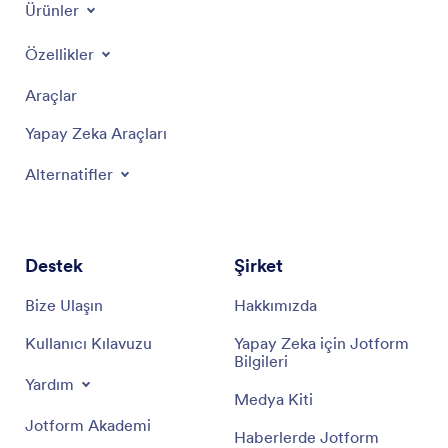
Ürünler
Özellikler
Araçlar
Yapay Zeka Araçları
Alternatifler
Destek
Şirket
Bize Ulaşın
Hakkımızda
Kullanıcı Kılavuzu
Yapay Zeka için Jotform
Bilgileri
Yardım
Medya Kiti
Jotform Akademi
Haberlerde Jotform