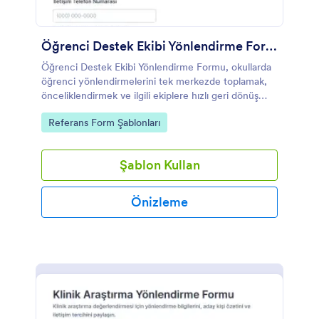
Öğrenci Destek Ekibi Yönlendirme Formu
Öğrenci Destek Ekibi Yönlendirme Formu, okullarda
öğrenci yönlendirmelerini tek merkezde toplamak,
önceliklendirmek ve ilgili ekiplere hızlı geri dönüş
planlamak isteyen kurumlar için pratik bir form
Go to Category:
Referans Form Şablonları
şablonu sunar.
Şablon Kullan
Önizleme