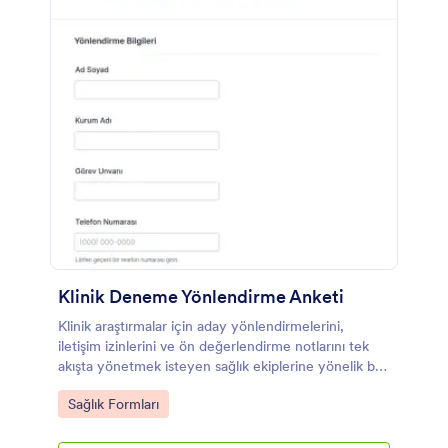
Klinik Deneme Yönlendirme Anketi
Klinik araştırmalar için aday yönlendirmelerini,
iletişim izinlerini ve ön değerlendirme notlarını tek
akışta yönetmek isteyen sağlık ekiplerine yönelik bu
form şablonu ile Jotform üzerinden veri toplama
Go to Category:
Sağlık Formları
sürecinizi hızlandırın.