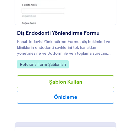
Diş Endodonti Yönlendirme Formu
Kanal Tedavisi Yönlendirme Formu, diş hekimleri ve
kliniklerin endodonti sevklerini tek kanaldan
yönetmesine ve Jotform ile veri toplama sürecini
hızla düzenlemesine yardımcı olur.
Go to Category:
Referans Form Şablonları
Şablon Kullan
Önizleme