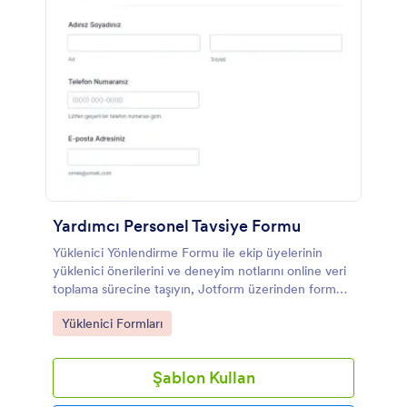
Yardımcı Personel Tavsiye Formu
Yüklenici Yönlendirme Formu ile ekip üyelerinin
yüklenici önerilerini ve deneyim notlarını online veri
toplama sürecine taşıyın, Jotform üzerinden form
yanıtlarını tek yerde düzenli şekilde yönetin.
Go to Category:
Yüklenici Formları
Şablon Kullan