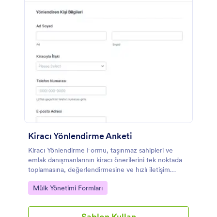
Kiracı Yönlendirme Anketi
Kiracı Yönlendirme Formu, taşınmaz sahipleri ve
emlak danışmanlarının kiracı önerilerini tek noktada
toplamasına, değerlendirmesine ve hızlı iletişim
kurmasına yardımcı olur.
Go to Category:
Mülk Yönetimi Formları
Şablon Kullan