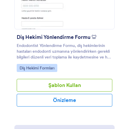
Diş Hekimi Yönlendirme Formu 🦷
Endodontist Yönlendirme Formu, diş hekimlerinin
hastaları endodonti uzmanına yönlendirirken gerekli
bilgileri düzenli veri toplama ile kaydetmesine ve her
form yanıtını kolayca takip etmesine yardımcı olur.
Go to Category:
Diş Hekimi Formları
Şablon Kullan
Önizleme