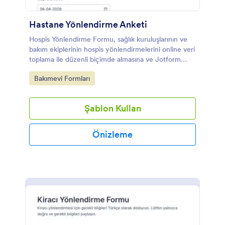
Hastane Yönlendirme Anketi
Hospis Yönlendirme Formu, sağlık kuruluşlarının ve
bakım ekiplerinin hospis yönlendirmelerini online veri
toplama ile düzenli biçimde almasına ve Jotform
üzerinden form yanıtı takibini kolaylaştırmasına
Go to Category:
Bakımevi Formları
yardımcı olur.
Şablon Kullan
Önizleme