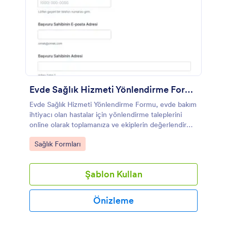
Evde Sağlık Hizmeti Yönlendirme Formu
Evde Sağlık Hizmeti Yönlendirme Formu, evde bakım
ihtiyacı olan hastalar için yönlendirme taleplerini
online olarak toplamanıza ve ekiplerin değerlendirme
sürecini tek kanalda yönetmesine yardımcı olur.
Go to Category:
Sağlık Formları
Şablon Kullan
Önizleme