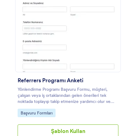
Referrers Programı Anketi
Yönlendirme Programı Başvuru Formu, müşteri,
çalışan veya iş ortaklarından gelen önerileri tek
noktada toplayıp takip etmenize yardımcı olur ve
Jotform ile yönlendirme programı başvurularınızı
Go to Category:
Başvuru Formları
hızlıca yönetmenizi sağlar.
Şablon Kullan