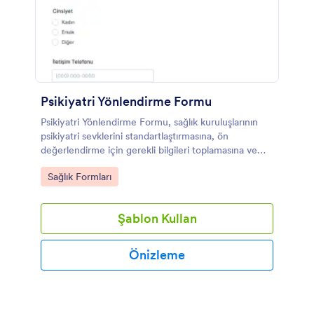
Psikiyatri Yönlendirme Formu
Psikiyatri Yönlendirme Formu, sağlık kuruluşlarının
psikiyatri sevklerini standartlaştırmasına, ön
değerlendirme için gerekli bilgileri toplamasına ve
form yanıtlarını Jotform üzerinden düzenli takip
Go to Category:
Sağlık Formları
etmesine yardımcı olur.
Şablon Kullan
Önizleme