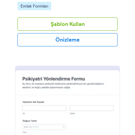
sürecinizi hızla kişiselleştirin.
Go to Category:
Emlak Formları
Şablon Kullan
Önizleme