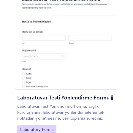
Laboratuvar Testi Yönlendirme Formu 🧪
Laboratuvar Test Yönlendirme Formu, sağlık
kuruluşlarının laboratuvar yönlendirmelerini tek
noktadan yönetmesine, veri toplama sürecini
standartlaştırmasına ve Jotform üzerinden form
Go to Category:
Laboratory Forms
yanıtlarını düzenli şekilde takip etmesine yardımcı