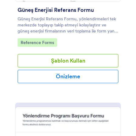
Güneş Enerjisi Referans Formu
Güneş Enerjisi Referans Formu, yönlendirmeleri tek
merkezde toplayıp takip etmeyi kolaylaştırır ve
güneş enerjisi firmalarının veri toplama ile form yanıtı
yönetimini daha düzenli yürütmesine yardımcı olur.
Go to Category:
Reference Forms
Şablon Kullan
Önizleme