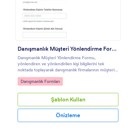
Danışmanlık Müşteri Yönlendirme Formu
Danışmanlık Müşteri Yönlendirme Formu,
yönlendiren ve yönlendirilen kişi bilgilerini tek
noktada toplayarak danışmanlık firmalarının müşteri
yönlendirmelerini Jotform üzerinden düzenli
Go to Category:
Danışmanlık Formları
biçimde takip etmesine yardımcı olur.
Şablon Kullan
Önizleme