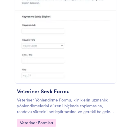
Veteriner Sevk Formu
Veteriner Yönlendirme Formu, kliniklerin uzmanlık
yönlendirmelerini düzenli biçimde toplamasına,
randevu sürecini netleştirmesine ve gerekli belgeleri
tek kanalda istemesine yardımcı olur.
Go to Category:
Veteriner Formları