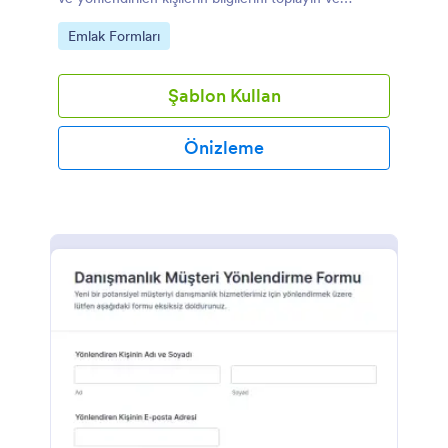
Jotform ile veri toplama süreçlerinizi hızlandırın.
Go to Category:
Emlak Formları
Şablon Kullan
Önizleme