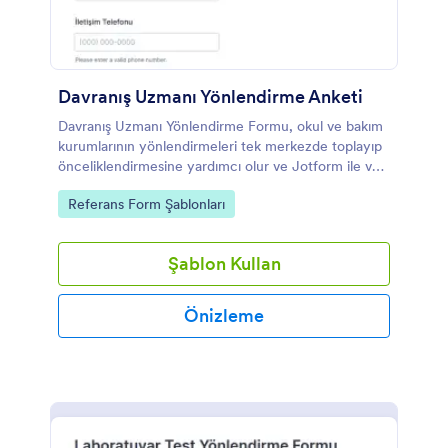
Davranış Uzmanı Yönlendirme Anketi
Davranış Uzmanı Yönlendirme Formu, okul ve bakım
kurumlarının yönlendirmeleri tek merkezde toplayıp
önceliklendirmesine yardımcı olur ve Jotform ile veri
toplama sürecini hızlandırır.
Go to Category:
Referans Form Şablonları
Şablon Kullan
Önizleme