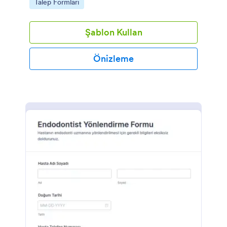
Go to Category:
Talep Formları
Şablon Kullan
Önizleme