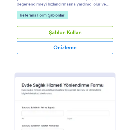
değerlendirmeyi hızlandırmasına yardımcı olur ve
Jotform ile veri toplama sürecini daha düzenli
Go to Category:
Referans Form Şablonları
yönetmenizi sağlar.
Şablon Kullan
Önizleme