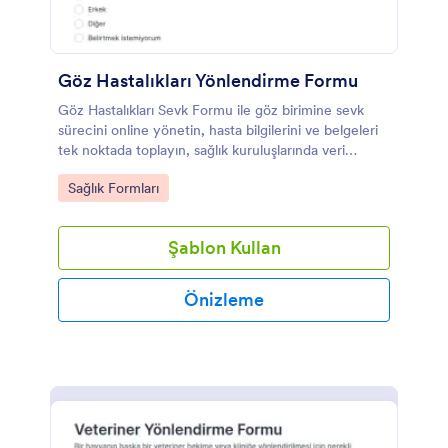
Göz Hastalıkları Yönlendirme Formu
Göz Hastalıkları Sevk Formu ile göz birimine sevk
sürecini online yönetin, hasta bilgilerini ve belgeleri
tek noktada toplayın, sağlık kuruluşlarında veri
toplama ve takip işlerini kolaylaştırın.
Go to Category:
Sağlık Formları
Şablon Kullan
Önizleme