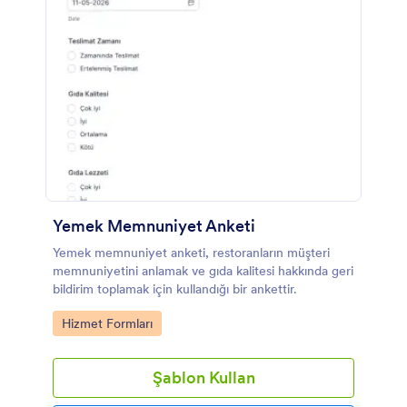
Yemek Memnuniyet Anketi
Yemek memnuniyet anketi, restoranların müşteri
memnuniyetini anlamak ve gıda kalitesi hakkında geri
bildirim toplamak için kullandığı bir ankettir.
Go to Category:
Hizmet Formları
Şablon Kullan