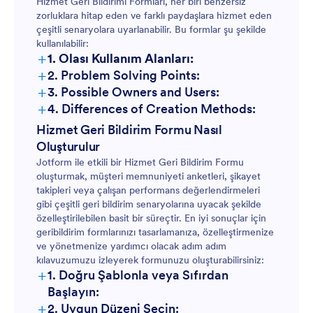
Hizmet Geri Bildirimi Formları, her biri benzersiz
zorluklara hitap eden ve farklı paydaşlara hizmet eden
çeşitli senaryolara uyarlanabilir. Bu formlar şu şekilde
kullanılabilir:
+
1. Olası Kullanım Alanları:
+
2. Problem Solving Points:
+
3. Possible Owners and Users:
+
4. Differences of Creation Methods:
Hizmet Geri Bildirim Formu Nasıl
Oluşturulur
Jotform ile etkili bir Hizmet Geri Bildirim Formu
oluşturmak, müşteri memnuniyeti anketleri, şikayet
takipleri veya çalışan performans değerlendirmeleri
gibi çeşitli geri bildirim senaryolarına uyacak şekilde
özelleştirilebilen basit bir süreçtir. En iyi sonuçlar için
geribildirim formlarınızı tasarlamanıza, özelleştirmenize
ve yönetmenize yardımcı olacak adım adım
kılavuzumuzu izleyerek formunuzu oluşturabilirsiniz:
+
1. Doğru Şablonla veya Sıfırdan
Başlayın:
+
2. Uygun Düzeni Seçin: