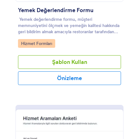
Yemek Değerlendirme Formu
Yemek değerlendirme formu, müşteri
memnuniyetini ölçmek ve yemeğin kalitesi hakkında
geri bildirim almak amacıyla restoranlar tarafından
kullanılan bir ankettir.
Go to Category:
Hizmet Formları
Şablon Kullan
Önizleme