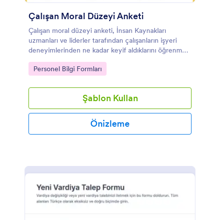
Çalışan Moral Düzeyi Anketi
Çalışan moral düzeyi anketi, İnsan Kaynakları
uzmanları ve liderler tarafından çalışanların işyeri
deneyimlerinden ne kadar keyif aldıklarını öğrenmek
için kullanılan bir ankettir.
Go to Category:
Personel Bilgi Formları
Şablon Kullan
Önizleme