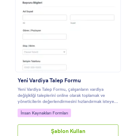
Yeni Vardiya Talep Formu
Yeni Vardiya Talep Formu, çalışanların vardiya
değişikliği taleplerini online olarak toplamak ve
yöneticilerin değerlendirmesini hızlandırmak isteyen
vardiya bazlı ekipler için ideal bir form şablonudur.
Go to Category:
İnsan Kaynakları Formları
Şablon Kullan