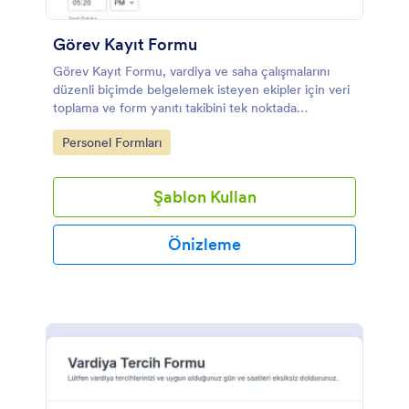
Görev Kayıt Formu
Görev Kayıt Formu, vardiya ve saha çalışmalarını
düzenli biçimde belgelemek isteyen ekipler için veri
toplama ve form yanıtı takibini tek noktada
birleştiren pratik bir form şablonudur.
Go to Category:
Personel Formları
Şablon Kullan
Önizleme