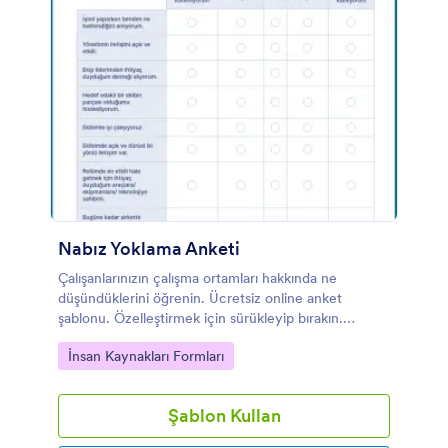
Nabız Yoklama Anketi
Çalışanlarınızın çalışma ortamları hakkında ne
düşündüklerini öğrenin. Ücretsiz online anket
şablonu. Özelleştirmek için sürükleyip bırakın.
100'den fazla popüler uygulama ile bağlantı kurun.
Go to Category:
İnsan Kaynakları Formları
Kodlama yok.
Şablon Kullan