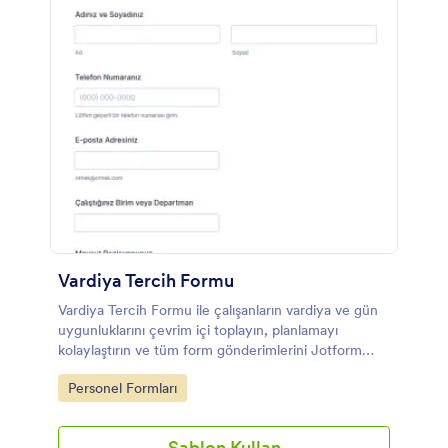
Vardiya Tercih Formu
Vardiya Tercih Formu ile çalışanların vardiya ve gün
uygunluklarını çevrim içi toplayın, planlamayı
kolaylaştırın ve tüm form gönderimlerini Jotform
üzerinde tek yerden yönetin.
Go to Category:
Personel Formları
Şablon Kullan