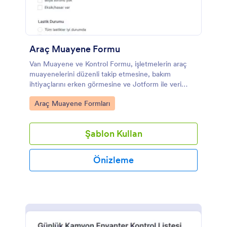
Araç Muayene Formu
Van Muayene ve Kontrol Formu, işletmelerin araç
muayenelerini düzenli takip etmesine, bakım
ihtiyaçlarını erken görmesine ve Jotform ile veri
toplama sürecini tek noktadan yönetmesine
Go to Category:
Araç Muayene Formları
yardımcı olur.
Şablon Kullan
Önizleme