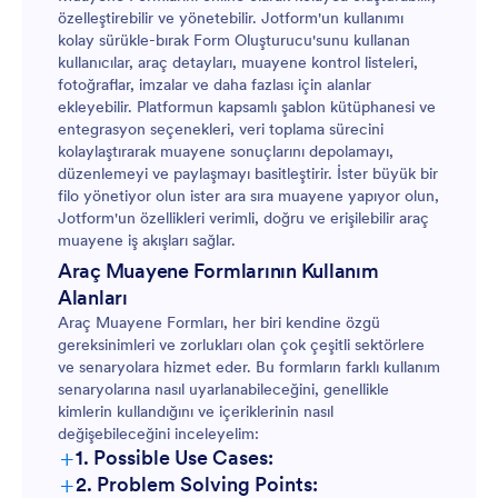
özelleştirebilir ve yönetebilir. Jotform'un kullanımı
kolay sürükle-bırak Form Oluşturucu'sunu kullanan
kullanıcılar, araç detayları, muayene kontrol listeleri,
fotoğraflar, imzalar ve daha fazlası için alanlar
ekleyebilir. Platformun kapsamlı şablon kütüphanesi ve
entegrasyon seçenekleri, veri toplama sürecini
kolaylaştırarak muayene sonuçlarını depolamayı,
düzenlemeyi ve paylaşmayı basitleştirir. İster büyük bir
filo yönetiyor olun ister ara sıra muayene yapıyor olun,
Jotform'un özellikleri verimli, doğru ve erişilebilir araç
muayene iş akışları sağlar.
Araç Muayene Formlarının Kullanım
Alanları
Araç Muayene Formları, her biri kendine özgü
gereksinimleri ve zorlukları olan çok çeşitli sektörlere
ve senaryolara hizmet eder. Bu formların farklı kullanım
senaryolarına nasıl uyarlanabileceğini, genellikle
kimlerin kullandığını ve içeriklerinin nasıl
değişebileceğini inceleyelim:
+
1. Possible Use Cases:
+
2. Problem Solving Points:
Satın Alma Öncesi İncelemeler: