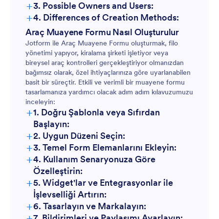
+
3. Possible Owners and Users:
+
4. Differences of Creation Methods:
Rutin Bakım Kontrolleri:
Araç Muayene Formu Nasıl Oluşturulur
Jotform ile Araç Muayene Formu oluşturmak, filo
yönetimi yapıyor, kiralama şirketi işletiyor veya
Kiralık Araç İncelemeleri:
bireysel araç kontrolleri gerçekleştiriyor olmanızdan
bağımsız olarak, özel ihtiyaçlarınıza göre uyarlanabilen
basit bir süreçtir. Etkili ve verimli bir muayene formu
Kaza veya Hasar Raporları:
tasarlamanıza yardımcı olacak adım adım kılavuzumuzu
inceleyin:
+
1. Doğru Şablonla veya Sıfırdan
Yasal Uyumluluk Kontrolleri:
Başlayın:
+
2. Uygun Düzeni Seçin:
+
3. Temel Form Elemanlarını Ekleyin:
+
4. Kullanım Senaryonuza Göre
Özelleştirin:
+
5. Widget'lar ve Entegrasyonlar ile
İşlevselliği Artırın:
+
6. Tasarlayın ve Markalayın:
+
7. Bildirimleri ve Paylaşımı Ayarlayın: