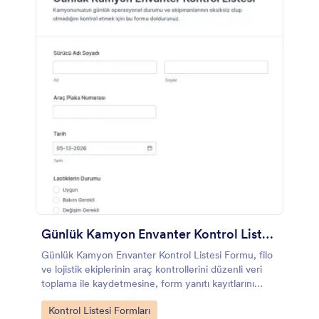
Günlük Kamyon Envanter Kontrol Listesi Formu
Günlük Kamyon Envanter Kontrol Listesi Formu, filo
ve lojistik ekiplerinin araç kontrollerini düzenli veri
toplama ile kaydetmesine, form yanıtı kayıtlarını
takip etmesine ve günlük denetimleri
Go to Category:
Kontrol Listesi Formları
standartlaştırmasına yardımcı olur.