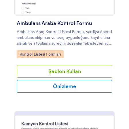
Ambulans Araba Kontrol Formu
Ambulans Araç Kontrol Listesi Formu, vardiya öncesi
ambulans ekipman ve araç uygunluğunu kayıt altına
alarak veri toplama sürecini düzenlemek isteyen acil
sağlık ekipleri ve filo yöneticileri için idealdir.
Go to Category:
Kontrol Listesi Formları
Şablon Kullan
Önizleme