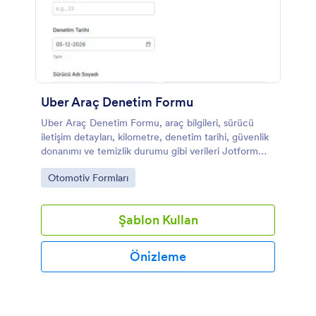
Uber Araç Denetim Formu
Uber Araç Denetim Formu, araç bilgileri, sürücü
iletişim detayları, kilometre, denetim tarihi, güvenlik
donanımı ve temizlik durumu gibi verileri Jotform
Form Oluşturucu ile kolayca toplayıp düzenlemenizi
Go to Category:
Otomotiv Formları
sağlayan bir form şablonudur.
Şablon Kullan
Önizleme