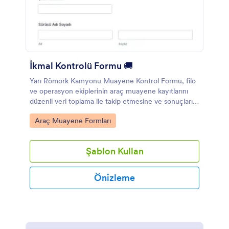
İkmal Kontrolü Formu 🚚
Yarı Römork Kamyonu Muayene Kontrol Formu, filo
ve operasyon ekiplerinin araç muayene kayıtlarını
düzenli veri toplama ile takip etmesine ve sonuçları
tek yerden yönetmesine yardımcı olur.
Go to Category:
Araç Muayene Formları
Şablon Kullan
Önizleme