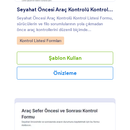
Seyahat Öncesi Araç Kontrolü Kontrol Listesi
Seyahat Öncesi Araç Kontrolü Kontrol Listesi Formu,
sürücülerin ve filo sorumlularının yola çıkmadan
önce araç kontrollerini düzenli biçimde
kaydetmesine ve veri toplama sürecini Jotform
Go to Category:
Kontrol Listesi Formları
üzerinden yönetmesine yardımcı olur.
Şablon Kullan
Önizleme