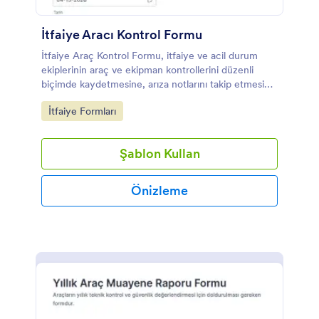
İtfaiye Aracı Kontrol Formu
İtfaiye Araç Kontrol Formu, itfaiye ve acil durum
ekiplerinin araç ve ekipman kontrollerini düzenli
biçimde kaydetmesine, arıza notlarını takip etmesine
ve Jotform üzerinden veri toplamayı hızlandırmasına
Go to Category:
İtfaiye Formları
yardımcı olur.
Şablon Kullan
Önizleme