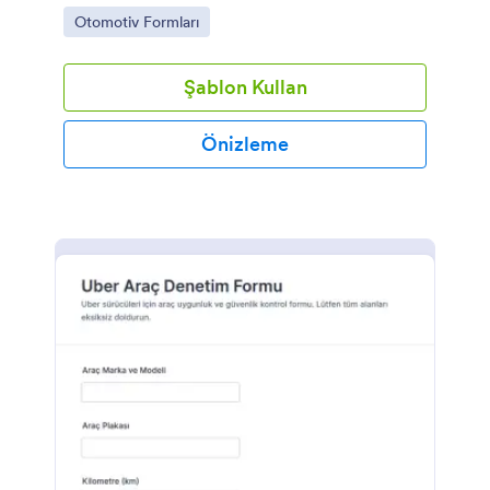
kontrol ve takip işlerini kolaylaştırın.
Go to Category:
Otomotiv Formları
Şablon Kullan
Önizleme