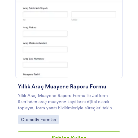
Yıllık Araç Muayene Raporu Formu
Yıllık Araç Muayene Raporu Formu ile Jotform
üzerinden araç muayene kayıtlarını dijital olarak
toplayın, form yanıtı bildirimleriyle süreçleri takip
edin ve veri toplama düzeninizi güçlendirin.
Go to Category:
Otomotiv Formları
Şablon Kullan