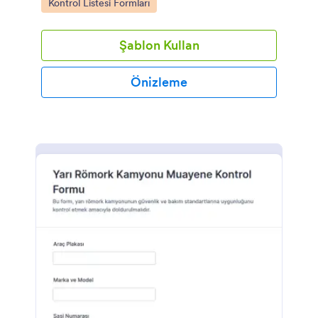
Go to Category:
Kontrol Listesi Formları
olur.
Şablon Kullan
Önizleme