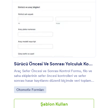
Sürücü Öncesi Ve Sonrası Yolculuk Kontrolü Formu
Araç Sefer Öncesi ve Sonrası Kontrol Formu, filo ve
saha ekiplerinin sefer öncesi kontrolleri ve sefer
sonrası hasar kayıtlarını düzenli biçimde veri toplama
ile yönetmesine yardımcı olur.
Go to Category:
Otomotiv Formları
Şablon Kullan