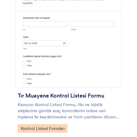
Tır Muayene Kontrol Listesi Formu
Kamyon Kontrol Listesi Formu, filo ve lojistik
ekiplerinin günlük araç kontrollerini online veri
toplama ile kaydetmesine ve form yanıtlarını düzenli
şekilde takip etmesine yardımcı olur.
Go to Category:
Kontrol Listesi Formları