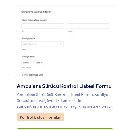
Ambulans Sürücü Kontrol Listesi Formu
Ambulans Sürücüsü Kontrol Listesi Formu, vardiya
öncesi araç ve güvenlik kontrollerini
standartlaştırmak isteyen acil sağlık hizmeti ekipleri
ve filo yöneticileri için hızlı veri toplama ve takip
Go to Category:
Kontrol Listesi Formları
sağlar.