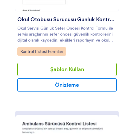
Okul Otobüsü Sürücüsü Günlük Kontrol Formu
Okul Servisi Günlük Sefer Öncesi Kontrol Formu ile
servis araçlarının sefer öncesi güvenlik kontrollerini
dijital olarak kaydedin, eksikleri raporlayın ve okul
yönetimi ile filo ekipleri için düzenli veri toplama
Go to Category:
Kontrol Listesi Formları
sağlayın.
Şablon Kullan
Önizleme