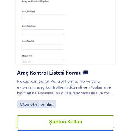
Araç Kontrol Listesi Formu 🚚
Pickup Kamyonet Kontrol Formu, filo ve saha
ekiplerinin araç kontrollerini düzenli veri toplama ile
kayıt altına almasına, bulguları raporlamasına ve form
yanıtlarını tek yerde takip etmesine yardımcı olur.
Go to Category:
Otomotiv Formları
Şablon Kullan