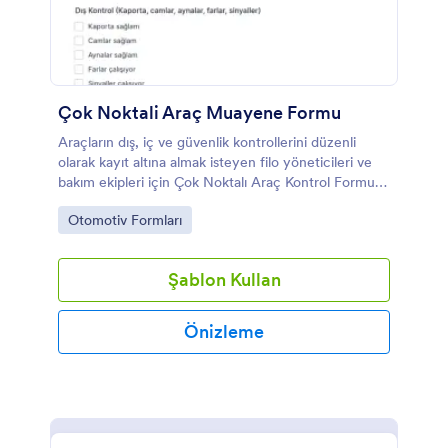
Çok Noktali Araç Muayene Formu
Araçların dış, iç ve güvenlik kontrollerini düzenli
olarak kayıt altına almak isteyen filo yöneticileri ve
bakım ekipleri için Çok Noktalı Araç Kontrol Formu
ile Jotform üzerinden veri toplama süreçlerini
Go to Category:
Otomotiv Formları
kolaylaştırın.
Şablon Kullan
Önizleme