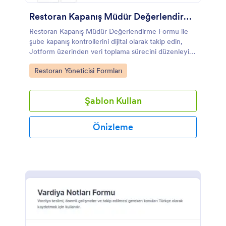
Restoran Kapanış Müdür Değerlendirme Formu
Restoran Kapanış Müdür Değerlendirme Formu ile
şube kapanış kontrollerini dijital olarak takip edin,
Jotform üzerinden veri toplama sürecini düzenleyin
ve form yanıtlarını anında görüntüleyin.
Go to Category:
Restoran Yöneticisi Formları
Şablon Kullan
Önizleme