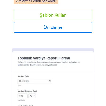
Go to Category:
Araştırma Formu Şablonları
Şablon Kullan
Önizleme