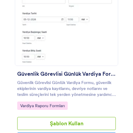
Güvenlik Görevlisi Günlük Vardiya Formu
Güvenlik Görevlisi Günlük Vardiya Formu, güvenlik
ekiplerinin vardiya kayıtlarını, devriye notlarını ve
teslim süreçlerini tek yerden yönetmesine yardımcı
olan bir form şablonudur.
Go to Category:
Vardiya Raporu Formları
Şablon Kullan