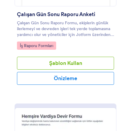
Çalışan Gün Sonu Raporu Anketi
Çalışan Gün Sonu Raporu Formu, ekiplerin günlük
ilerlemeyi ve devreden işleri tek yerde toplamasına
yardımcı olur ve yöneticiler için Jotform üzerinden
düzenli veri toplama ile rapor takibini kolaylaştırır.
Go to Category:
İş Raporu Formları
Şablon Kullan
Önizleme