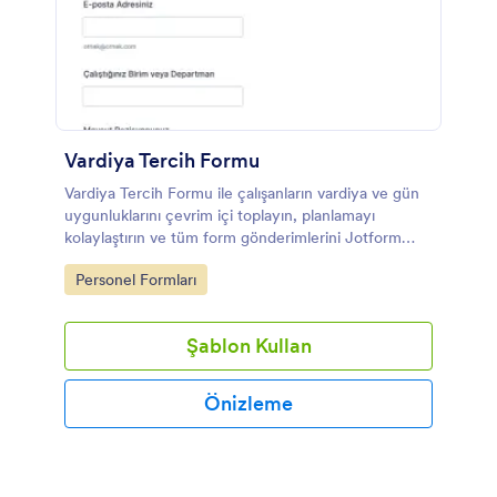
Vardiya Tercih Formu
Vardiya Tercih Formu ile çalışanların vardiya ve gün
uygunluklarını çevrim içi toplayın, planlamayı
kolaylaştırın ve tüm form gönderimlerini Jotform
üzerinde tek yerden yönetin.
Go to Category:
Personel Formları
Şablon Kullan
Önizleme