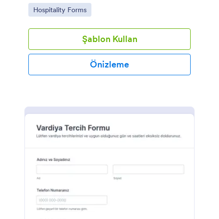
takip etmesine ve form yanıtlarını tek yerde
Go to Category:
Hospitality Forms
yönetmesine yardımcı olur.
Şablon Kullan
Önizleme