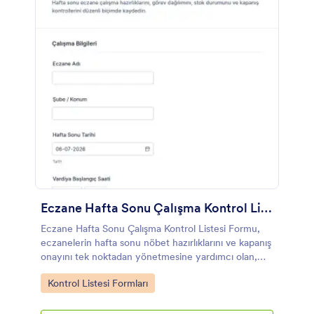
Eczane Hafta Sonu Çalışma Kontrol Listesi Formu
Eczane Hafta Sonu Çalışma Kontrol Listesi Formu,
eczanelerin hafta sonu nöbet hazırlıklarını ve kapanış
onayını tek noktadan yönetmesine yardımcı olan,
Jotform ile kolayca özelleştirilebilen bir form
Go to Category:
Kontrol Listesi Formları
şablonudur.