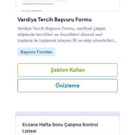
Vardiya Tercih Başvuru Formu
Vardiya Tercih Başvuru Formu, vardiyalı çalışan
ekiplerde tercihleri ve öncelikleri düzenli veri
toplama ile toplamak isteyen İK ve ekip yöneticileri
için Jotform üzerinde özelleştirilebilir bir form
Go to Category:
Başvuru Formları
şablonu sunar.
Şablon Kullan
Önizleme