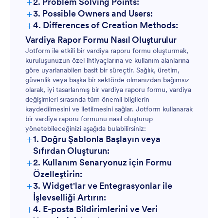
+
2. Problem Solving Points:
+
3. Possible Owners and Users:
+
4. Differences of Creation Methods:
Vardiya Rapor Formu Nasıl Oluşturulur
Jotform ile etkili bir vardiya raporu formu oluşturmak,
kuruluşunuzun özel ihtiyaçlarına ve kullanım alanlarına
göre uyarlanabilen basit bir süreçtir. Sağlık, üretim,
güvenlik veya başka bir sektörde olmanızdan bağımsız
olarak, iyi tasarlanmış bir vardiya raporu formu, vardiya
değişimleri sırasında tüm önemli bilgilerin
kaydedilmesini ve iletilmesini sağlar. Jotform kullanarak
bir vardiya raporu formunu nasıl oluşturup
yönetebileceğinizi aşağıda bulabilirsiniz:
+
1. Doğru Şablonla Başlayın veya
Sıfırdan Oluşturun:
+
2. Kullanım Senaryonuz için Formu
Özelleştirin:
+
3. Widget'lar ve Entegrasyonlar ile
İşlevselliği Artırın:
+
4. E-posta Bildirimlerini ve Veri