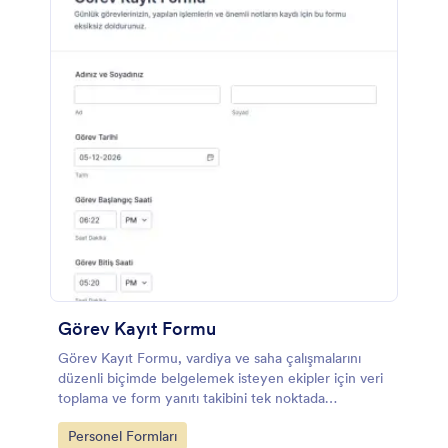
Görev Kayıt Formu
Görev Kayıt Formu, vardiya ve saha çalışmalarını
düzenli biçimde belgelemek isteyen ekipler için veri
toplama ve form yanıtı takibini tek noktada
birleştiren pratik bir form şablonudur.
Go to Category:
Personel Formları