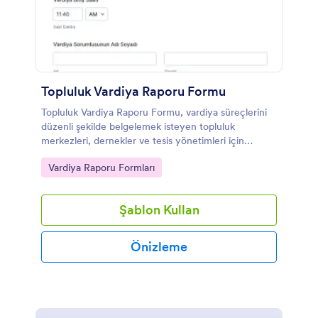
Topluluk Vardiya Raporu Formu
Topluluk Vardiya Raporu Formu, vardiya süreçlerini
düzenli şekilde belgelemek isteyen topluluk
merkezleri, dernekler ve tesis yönetimleri için
Jotform ile online veri toplama ve raporlama akışı
Go to Category:
Vardiya Raporu Formları
oluşturur.
Şablon Kullan
Önizleme