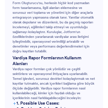
Form Oluşturucu'su, herkesin hiçbir kod yazmadan
form tasarlamasına, ilgili alanları eklemesine ve
sorunsuz veri toplama ve yönetimi için diğer araçlarla
entegrasyon yapmasına olanak tanır. Yanıtlar otomatik
olarak depolanır ve düzenlenir, bu da geçmiş raporları
incelemeyi, eğilimleri takip etmeyi ve uyumluluğu
sağlamayı kolaylaştırır. Kuruluşlar, Jotform'un
özelliklerinden yararlanarak vardiyalar arası iletişimi
iyileştirebilir, operasyonel verimliliği artırabilir ve
denetimler veya performans değerlendirmeleri için
doğru kayıtları tutabilir.
Vardiya Rapor Formlarının Kullanım
Alanları
Vardiya rapor formları çok yönlüdür ve çeşitli
sektörlere ve operasyonel ihtiyaçlara uyarlanabilir.
Temel işlevleri, sorunsuz devirleri kolaylaştırmak ve net
kayıtlar tutmaktır, ancak içerikleri bağlama göre büyük
ölçüde değişebilir. Vardiya rapor formlarının nasıl
kullanılabileceği, kimler için faydalı olduğu ve
içeriklerinin nasıl farklılaşabileceğini inceleyin:
+
1. Possible Use Cases: