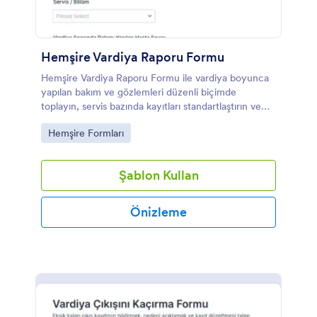
Hemşire Vardiya Raporu Formu
Hemşire Vardiya Raporu Formu ile vardiya boyunca
yapılan bakım ve gözlemleri düzenli biçimde
toplayın, servis bazında kayıtları standartlaştırın ve
Jotform ile form yanıtlarını hızlıca takip edin.
Go to Category:
Hemşire Formları
Şablon Kullan
Önizleme