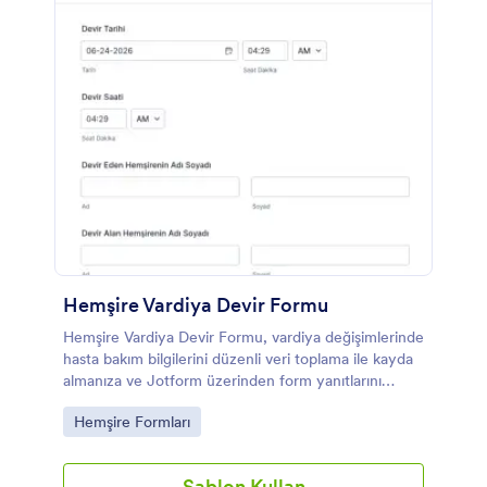
Hemşire Vardiya Devir Formu
Hemşire Vardiya Devir Formu, vardiya değişimlerinde
hasta bakım bilgilerini düzenli veri toplama ile kayda
almanıza ve Jotform üzerinden form yanıtlarını
kolayca takip etmenize yardımcı olur.
Go to Category:
Hemşire Formları
Şablon Kullan