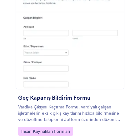
Geç Kapanış Bildirim Formu
Vardiya Çıkışını Kaçırma Formu, vardiyalı çalışan
işletmelerin eksik çıkış kayıtlarını hızlıca bildirmesine
ve düzeltme taleplerini Jotform üzerinden düzenli
veri toplama ile yönetmesine yardımcı olur.
Go to Category:
İnsan Kaynakları Formları