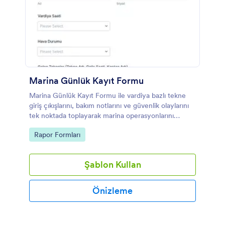
Marina Günlük Kayıt Formu
Marina Günlük Kayıt Formu ile vardiya bazlı tekne
giriş çıkışlarını, bakım notlarını ve güvenlik olaylarını
tek noktada toplayarak marina operasyonlarını
Jotform üzerinden düzenli şekilde takip edin.
Go to Category:
Rapor Formları
Şablon Kullan
Önizleme