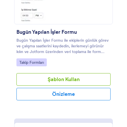
Bugün Yapılan İşler Formu
Bugün Yapılan İşler Formu ile ekiplerin günlük görev
ve çalışma saatlerini kaydedin, ilerlemeyi görünür
kılın ve Jotform üzerinden veri toplama ile form
yanıtlarını tek merkezden yönetin.
Go to Category:
Takip Formları
Şablon Kullan
Önizleme