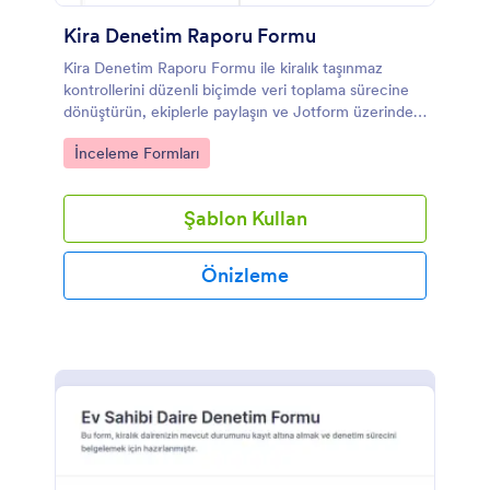
Kira Denetim Raporu Formu
Kira Denetim Raporu Formu ile kiralık taşınmaz
kontrollerini düzenli biçimde veri toplama sürecine
dönüştürün, ekiplerle paylaşın ve Jotform üzerinden
form yanıtı kayıtlarını tek yerden takip edin.
Go to Category:
İnceleme Formları
Şablon Kullan
Önizleme