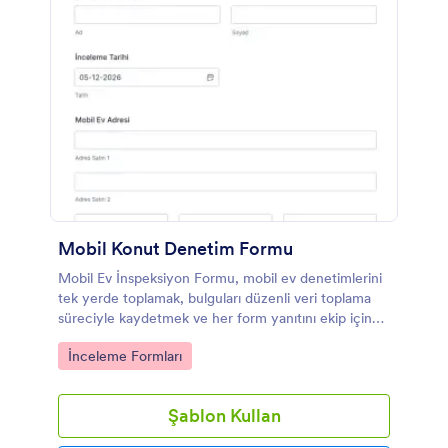
Mobil Konut Denetim Formu
Mobil Ev İnspeksiyon Formu, mobil ev denetimlerini
tek yerde toplamak, bulguları düzenli veri toplama
süreciyle kaydetmek ve her form yanıtını ekip içinde
kolayca takip etmek isteyen işletmeler için idealdir.
Go to Category:
İnceleme Formları
Şablon Kullan