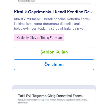
Kiralık Gayrimenkul Kendi Kendine Denetim Formu
Kiralık Gayrimenkul Kendi Kendine Denetim Formu
ile kiracıların konut durumunu düzenli olarak
belgeleyin, veri toplama sürecini hızlandırın ve
Jotform üzerinden form yanıtlarını tek noktadan
Go to Category:
Kiralık Mülkiyet Teftiş Formları
takip edin.
Şablon Kullan
Önizleme