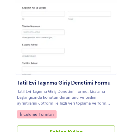
Tatil Evi Taşınma Giriş Denetimi Formu
Tatil Evi Taşınma Giriş Denetimi Formu, kiralama
başlangıcında konutun durumunu ve teslim
ayrıntılarını Jotform ile hızlı veri toplama ve form
gönderimi takibiyle kayıt altına almak isteyen ev
Go to Category:
İnceleme Formları
sahipleri ve yöneticiler için idealdir.
Şablon Kullan