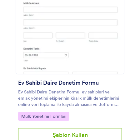
Ev Sahibi Daire Denetim Formu
Ev Sahibi Daire Denetim Formu, ev sahipleri ve
emlak yönetimi ekiplerinin kiralık mülk denetimlerini
online veri toplama ile kayda almasına ve Jotform
üzerinden form yanıtlarını düzenli takip etmesine
Go to Category:
Mülk Yönetimi Formları
yardımcı olur.
Şablon Kullan