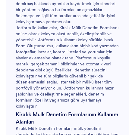
demirbaş hakkında ayrıntıları kaydetmek için standart
bir yöntem sağlayan bu formlar, anlaşmazlıkları
önlemeye ve ilgili tüm taraflar arasında şeffaf iletişimi
kolaylaştırmaya yardımcı olur.
Jotform ile kullanıcılar, Kiralık Mülk Denetim Formlarını
online olarak kolayca oluşturabilir, özelleştirebilir ve
yönetebilir. Jotform'un kullanımı kolay sürükle-bırak
Form Oluşturucu'su, kullanıcıların hiçbir kod yazmadan
fotoğraflar, imzalar, kontrol listeleri ve yorumlar için
alanlar eklemesine olanak tanır. Platformun koşullu
mantık, gerçek zamanlı bildirimler ve otomatik veri
depolama gibi güçlü özellikleri, denetim sürecini
kolaylaştırır ve tüm bilgilerin güvenli bir şekilde
düzenlenmesini sağlar. İster tek bir mülkü ister tüm
portföyü yönetiyor olun, Jotform'un kullanıma hazır
şablonları ve özelleştirme seçenekleri, denetim
formlarını özel ihtiyaçlarınıza göre uyarlamayı
kolaylaştırır.
Kiralık Mülk Denetim Formlarının Kullanım
Alanları
Kiralık Mülk Denetim Formları, mülk yönetimi
sürecinde farklı paydaşların ve senaryoların ihtiyaçlarını