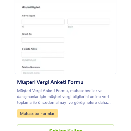
Müşteri Vergi Anketi Formu
Müşteri Vergi Anketi Formu, muhasebeciler ve
danışmanlar için müşteri vergi bilgilerini online veri
toplama ile önceden almayı ve görüşmelere daha
hazırlıklı başlamayı kolaylaştırır.
Go to Category:
Muhasebe Formları
Şablon Kullan