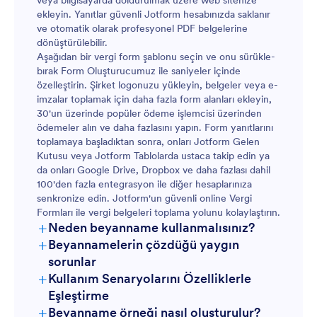
veya bilgisayarda doldurulmak üzere web sitenize
ekleyin. Yanıtlar güvenli Jotform hesabınızda saklanır
ve otomatik olarak profesyonel PDF belgelerine
dönüştürülebilir.
Aşağıdan bir vergi form şablonu seçin ve onu sürükle-
bırak Form Oluşturucumuz ile saniyeler içinde
özelleştirin. Şirket logonuzu yükleyin, belgeler veya e-
imzalar toplamak için daha fazla form alanları ekleyin,
30'un üzerinde popüler ödeme işlemcisi üzerinden
ödemeler alın ve daha fazlasını yapın. Form yanıtlarını
toplamaya başladıktan sonra, onları Jotform Gelen
Kutusu veya Jotform Tablolarda ustaca takip edin ya
da onları Google Drive, Dropbox ve daha fazlası dahil
100'den fazla entegrasyon ile diğer hesaplarınıza
senkronize edin. Jotform'un güvenli online Vergi
Formları ile vergi belgeleri toplama yolunu kolaylaştırın.
+
Neden beyanname kullanmalısınız?
+
Beyannamelerin çözdüğü yaygın
sorunlar
+
Kullanım Senaryolarını Özelliklerle
Eşleştirme
+
Beyanname örneği nasıl oluşturulur?