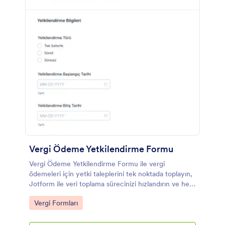
Vergi Ödeme Yetkilendirme Formu
Vergi Ödeme Yetkilendirme Formu ile vergi
ödemeleri için yetki taleplerini tek noktada toplayın,
Jotform ile veri toplama sürecinizi hızlandırın ve her
form yanıtını düzenli şekilde takip edin.
Go to Category:
Vergi Formları