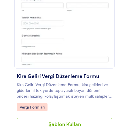
Kira Geliri Vergi Düzenleme Formu
Kira Geliri Vergi Düzenleme Formu, kira gelirleri ve
giderlerini tek yerde toplayarak beyan dönemi
öncesi hazırlığı kolaylaştırmak isteyen mülk sahipleri
ve danışmanlar için pratik bir form şablonudur.
Go to Category:
Vergi Formları
Şablon Kullan