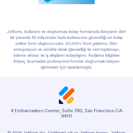
Jotform, kullanımı ve oluşturması kolay formlarıyla dünyanın dört
bir yanında 35 milyondan fazla kullanıcının güvendiği en kolay
online form oluşturucudur. 20,000+ form şablonu, 150+
entegrasyon ve sürükle-bırak işlevselliği ile veri toplamayı,
ödeme almayı ve iş akışlarını kolaylaştırır. Kodlama bilgisine
ihtiyaç duymadan profesyonel formlar oluşturmak isteyen
işletmeler için tasarlanmıştır.
4 Embarcadero Center, Suite 780, San Francisco CA
94111
© 2026 Jotform Inc. "Jotform" adı ve Jotform logosu, Jotform