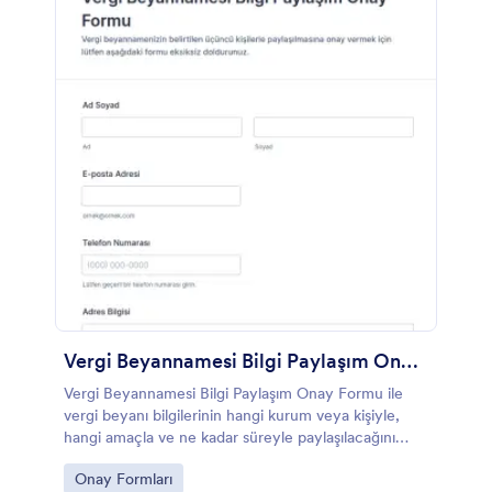
Vergi Beyannamesi Bilgi Paylaşım Onay Formu
Vergi Beyannamesi Bilgi Paylaşım Onay Formu ile
vergi beyanı bilgilerinin hangi kurum veya kişiyle,
hangi amaçla ve ne kadar süreyle paylaşılacağını
onay sürecine bağlayarak veri toplama işlerinizi
Go to Category:
Onay Formları
Jotform’da yönetin.