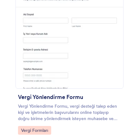
Vergi Yönlendirme Formu
Vergi Yönlendirme Formu, vergi desteği talep eden
kişi ve işletmelerin başvurularını online toplayıp
doğru birime yönlendirmek isteyen muhasebe ve
danışmanlık ekipleri için hazırlanmış bir form
Go to Category:
Vergi Formları
şablonudur.