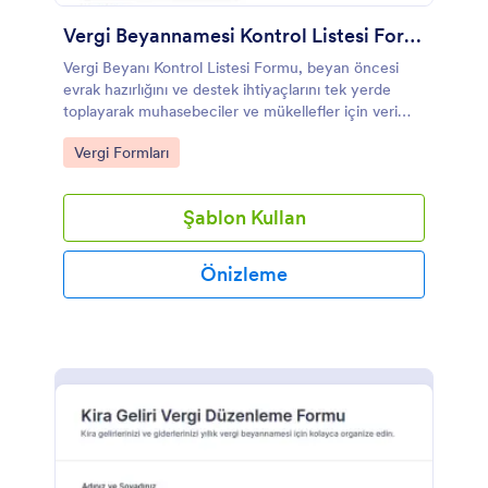
Vergi Beyannamesi Kontrol Listesi Formu
Vergi Beyanı Kontrol Listesi Formu, beyan öncesi
evrak hazırlığını ve destek ihtiyaçlarını tek yerde
toplayarak muhasebeciler ve mükellefler için veri
toplama ve takip sürecini kolaylaştırır.
Go to Category:
Vergi Formları
Şablon Kullan
Önizleme