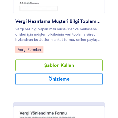
Vergi Hazırlama Müşteri Bilgi Toplama Anketi
Vergi hazırlığı yapan mali müşavirler ve muhasebe
ofisleri için müşteri bilgilerinin veri toplama sürecini
hızlandıran bu Jotform anket formu, online paylaşım
ve düzenli form yanıtı takibi sağlar.
Go to Category:
Vergi Formları
Şablon Kullan
Önizleme