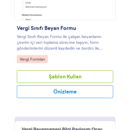
Vergi Sınıfı Beyan Formu
Vergi Sınıfı Beyan Formu ile çalışan beyanlarını
çevrim içi veri toplama sürecine taşıyın, form
gönderimlerini düzenli kaydedin ve bordro ile
personel işlemlerinde güncel bilgilere hızlıca erişin.
Go to Category:
Vergi Formları
Şablon Kullan
Önizleme