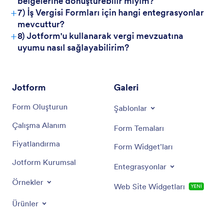
belgelerine dönüştürebilir miyim?
+
7) İş Vergisi Formları için hangi entegrasyonlar
mevcuttur?
+
8) Jotform'u kullanarak vergi mevzuatına
uyumu nasıl sağlayabilirim?
Jotform
Galeri
Form Oluşturun
Şablonlar
Çalışma Alanım
Form Temaları
Fiyatlandırma
Form Widget'ları
Jotform Kurumsal
Entegrasyonlar
Örnekler
Web Site Widgetları
YENİ
Ürünler