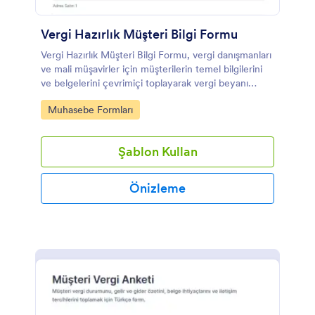
Vergi Hazırlık Müşteri Bilgi Formu
Vergi Hazırlık Müşteri Bilgi Formu, vergi danışmanları
ve mali müşavirler için müşterilerin temel bilgilerini
ve belgelerini çevrimiçi toplayarak vergi beyanı
hazırlık sürecini düzenlemeye yardımcı olur.
Go to Category:
Muhasebe Formları
Şablon Kullan
Önizleme