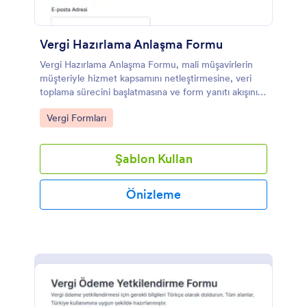
Vergi Hazırlama Anlaşma Formu
Vergi Hazırlama Anlaşma Formu, mali müşavirlerin
müşteriyle hizmet kapsamını netleştirmesine, veri
toplama sürecini başlatmasına ve form yanıtı akışını
Jotform üzerinden yönetmesine yardımcı olur.
Go to Category:
Vergi Formları
Şablon Kullan
Önizleme