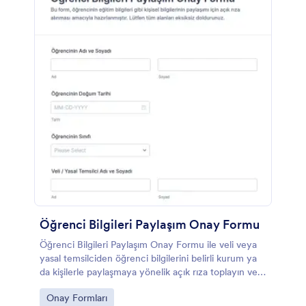
Öğrenci Bilgileri Paylaşım Onay Formu
Öğrenci Bilgileri Paylaşım Onay Formu ile veli veya
yasal temsilciden öğrenci bilgilerini belirli kurum ya
da kişilerle paylaşmaya yönelik açık rıza toplayın ve
Jotform üzerinden online veri toplama sürecini
Go to Category:
Onay Formları
yönetin.