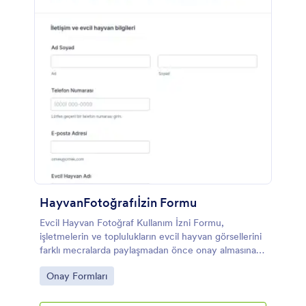
HayvanFotoğrafıİzin Formu
Evcil Hayvan Fotoğraf Kullanım İzni Formu,
işletmelerin ve toplulukların evcil hayvan görsellerini
farklı mecralarda paylaşmadan önce onay almasına,
tercihleri kaydetmesine ve veri toplama sürecini
Go to Category:
Onay Formları
Jotform ile yönetmesine yardımcı olur.