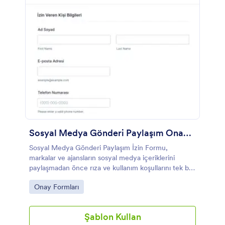
Sosyal Medya Gönderi Paylaşım Onay Formu
Sosyal Medya Gönderi Paylaşım İzin Formu,
markalar ve ajansların sosyal medya içeriklerini
paylaşmadan önce rıza ve kullanım koşullarını tek bir
form yanıtı ile toplayarak veri toplama sürecini
Go to Category:
Onay Formları
yönetmesine yardımcı olur.
Şablon Kullan