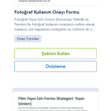
Fotoğraf Kullanım Onayı Formu
Fotoğraf Yayın İzin Formu (Kurumsal, Etkinlik ve
Tanıtım) ile fotoğraf kullanım onaylarını online olarak
toplayın, izin kapsamını netleştirin ve Jotform ile veri
toplama sürecini tek yerden yönetin.
Go to Category:
Onay Formları
Şablon Kullan
Önizleme