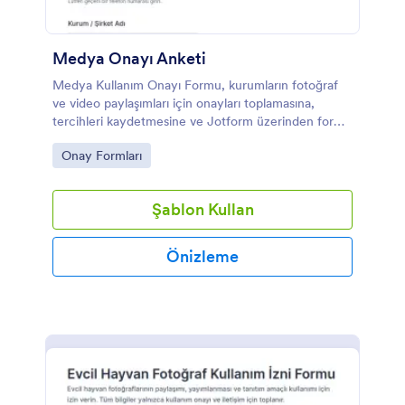
Medya Onayı Anketi
Medya Kullanım Onayı Formu, kurumların fotoğraf
ve video paylaşımları için onayları toplamasına,
tercihleri kaydetmesine ve Jotform üzerinden form
yanıtı ile veri toplamayı tek noktadan yönetmesine
Go to Category:
Onay Formları
yardımcı olur.
Şablon Kullan
Önizleme