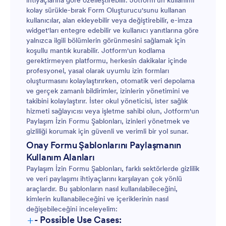
ihtiyaçlarına göre özelleştirebilir. Jotform'un kullanımı
kolay sürükle-bırak Form Oluşturucu'sunu kullanan
kullanıcılar, alan ekleyebilir veya değiştirebilir, e-imza
widget'ları entegre edebilir ve kullanıcı yanıtlarına göre
yalnızca ilgili bölümlerin görünmesini sağlamak için
koşullu mantık kurabilir. Jotform'un kodlama
gerektirmeyen platformu, herkesin dakikalar içinde
profesyonel, yasal olarak uyumlu izin formları
oluşturmasını kolaylaştırırken, otomatik veri depolama
ve gerçek zamanlı bildirimler, izinlerin yönetimini ve
takibini kolaylaştırır. İster okul yöneticisi, ister sağlık
hizmeti sağlayıcısı veya işletme sahibi olun, Jotform'un
Paylaşım İzin Formu Şablonları, izinleri yönetmek ve
gizliliği korumak için güvenli ve verimli bir yol sunar.
Onay Formu Şablonlarını Paylaşmanın
Kullanım Alanları
Paylaşım İzin Formu Şablonları, farklı sektörlerde gizlilik
ve veri paylaşımı ihtiyaçlarını karşılayan çok yönlü
araçlardır. Bu şablonların nasıl kullanılabileceğini,
kimlerin kullanabileceğini ve içeriklerinin nasıl
değişebileceğini inceleyelim:
+
- Possible Use Cases: