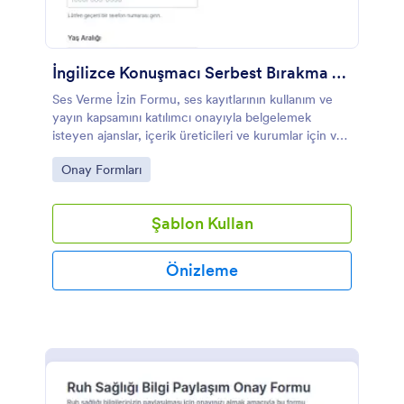
İngilizce Konuşmacı Serbest Bırakma Formu
Ses Verme İzin Formu, ses kayıtlarının kullanım ve
yayın kapsamını katılımcı onayıyla belgelemek
isteyen ajanslar, içerik üreticileri ve kurumlar için veri
toplama sürecini Jotform ile kolaylaştırır.
Go to Category:
Onay Formları
Şablon Kullan
Önizleme