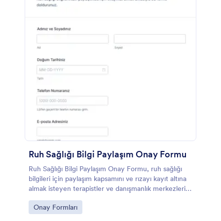
Ruh Sağlığı Bilgi Paylaşım Onay Formu
Ruh Sağlığı Bilgi Paylaşım Onay Formu, ruh sağlığı
bilgileri için paylaşım kapsamını ve rızayı kayıt altına
almak isteyen terapistler ve danışmanlık merkezleri
için pratik bir form şablonudur.
Go to Category:
Onay Formları