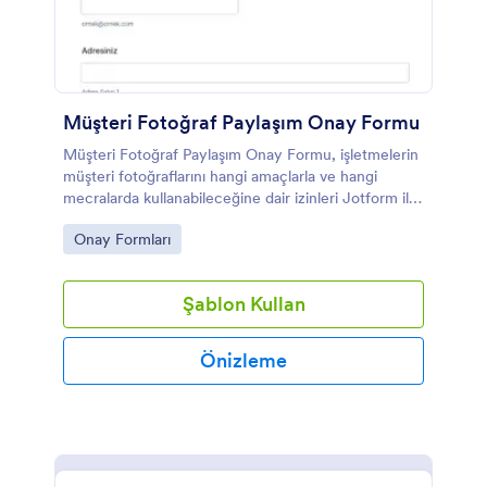
Müşteri Fotoğraf Paylaşım Onay Formu
Müşteri Fotoğraf Paylaşım Onay Formu, işletmelerin
müşteri fotoğraflarını hangi amaçlarla ve hangi
mecralarda kullanabileceğine dair izinleri Jotform ile
çevrim içi veri toplama sürecine dönüştürmesine
Go to Category:
Onay Formları
yardımcı olur.
Şablon Kullan
Önizleme