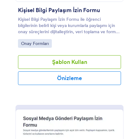
Kişisel Bilgi Paylaşım İzin Formu
Kişisel Bilgi Paylaşım İzin Formu ile öğrenci
bilgilerinin belirli kişi veya kurumlarla paylaşımı için
onay süreçlerini dijitalleştirin, veri toplama ve form
gönderimi kayıtlarını Jotform üzerinden düzenli
Go to Category:
Onay Formları
biçimde yönetin.
Şablon Kullan
Önizleme