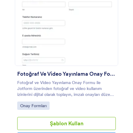
Fotoğraf Ve Video Yayınlama Onay Formu
Fotoğraf ve Video Yayınlama Onay Formu ile
Jotform üzerinden fotoğraf ve video kullanım
izinlerini dijital olarak toplayın, imzalı onayları düzenli
biçimde yönetin ve veri toplamayı hızlandırın.
Go to Category:
Onay Formları
Şablon Kullan