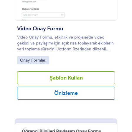
Video Onay Formu
Video Onay Formu, etkinlik ve projelerde video
çekimi ve paylaşımı için açık rıza toplayarak ekiplerin
veri toplama sürecini Jotform üzerinden düzenli
biçimde yönetmesine yardımcı olur.
Go to Category:
Onay Formları
Şablon Kullan
Önizleme