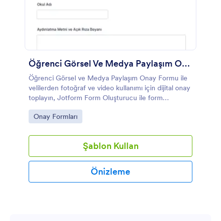
Öğrenci Görsel Ve Medya Paylaşım Onay Formu
Öğrenci Görsel ve Medya Paylaşım Onay Formu ile
velilerden fotoğraf ve video kullanımı için dijital onay
toplayın, Jotform Form Oluşturucu ile form
şablonunu özelleştirerek kolay veri toplama ve form
Go to Category:
Onay Formları
gönderimi sağlayın.
Şablon Kullan
Önizleme