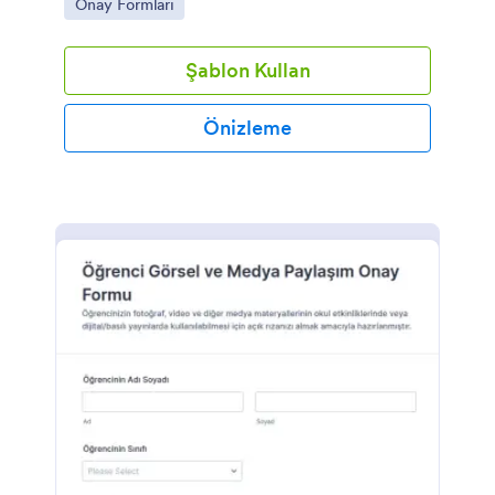
Go to Category:
Onay Formları
danışmanlık birimleri için idealdir.
Şablon Kullan
Önizleme