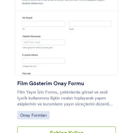
Film Gösterim Onay Formu
Film Yayın İzin Formu, çekimlerde görsel ve sesli
içerik kullanımına ilişkin rızaları toplayarak yapım
ekiplerinin ve kurumların yayın süreçlerini düzenli
şekilde yürütmesine yardımcı olur.
Go to Category:
Onay Formları
Şablon Kullan