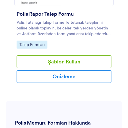
Polis Rapor Talep Formu
Polis Tutanağı Talep Formu ile tutanak taleplerini
online olarak toplayın, belgeleri tek yerden yönetin
ve Jotform üzerinden form yanıtlarını takip ederek
kurum içi talep sürecini hızlandırın.
Go to Category:
Talep Formları
Şablon Kullan
Önizleme
Polis Memuru Formları Hakkında