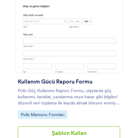
Kullanım Gücü Raporu Formu
Polis Güç Kullanımı Raporu Formu, olaylarda güç
kullanımı, tanıklar, yaralanma veya hasar gibi bilgileri
düzenli veri toplama ile kayda almak isteyen emniyet
birimleri ve yöneticiler için hazırlanmıştır.
Go to Category:
Polis Memuru Formları
Şablon Kullan