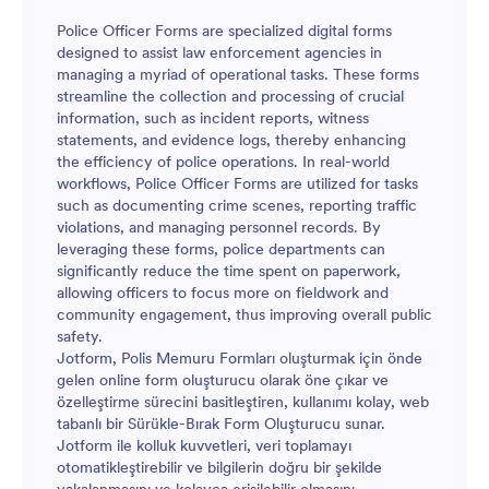
Police Officer Forms are specialized digital forms
designed to assist law enforcement agencies in
managing a myriad of operational tasks. These forms
streamline the collection and processing of crucial
information, such as incident reports, witness
statements, and evidence logs, thereby enhancing
the efficiency of police operations. In real-world
workflows, Police Officer Forms are utilized for tasks
such as documenting crime scenes, reporting traffic
violations, and managing personnel records. By
leveraging these forms, police departments can
significantly reduce the time spent on paperwork,
allowing officers to focus more on fieldwork and
community engagement, thus improving overall public
safety.
Jotform, Polis Memuru Formları oluşturmak için önde
gelen online form oluşturucu olarak öne çıkar ve
özelleştirme sürecini basitleştiren, kullanımı kolay, web
tabanlı bir Sürükle-Bırak Form Oluşturucu sunar.
Jotform ile kolluk kuvvetleri, veri toplamayı
otomatikleştirebilir ve bilgilerin doğru bir şekilde