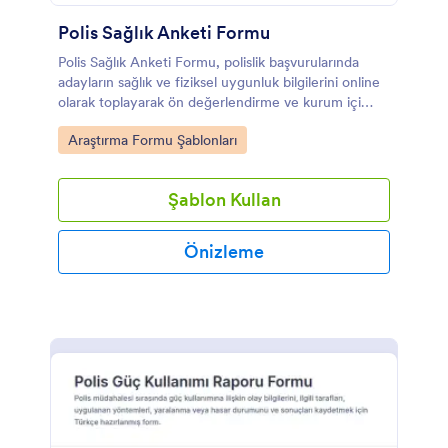
Polis Sağlık Anketi Formu
Polis Sağlık Anketi Formu, polislik başvurularında
adayların sağlık ve fiziksel uygunluk bilgilerini online
olarak toplayarak ön değerlendirme ve kurum içi
takibi kolaylaştırır.
Go to Category:
Araştırma Formu Şablonları
Şablon Kullan
Önizleme