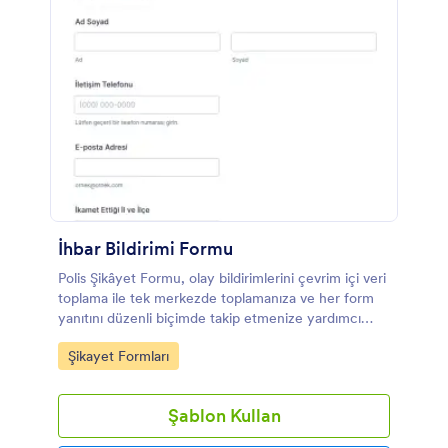
İhbar Bildirimi Formu
Polis Şikâyet Formu, olay bildirimlerini çevrim içi veri
toplama ile tek merkezde toplamanıza ve her form
yanıtını düzenli biçimde takip etmenize yardımcı
olan bir Jotform form şablonudur.
Go to Category:
Şikayet Formları
Şablon Kullan