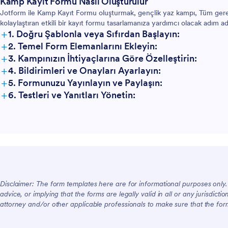
Kamp Kayıt Formu Nasıl Oluşturulur
Jotform ile Kamp Kayıt Formu oluşturmak, gençlik yaz kampı, Tüm gerekli b
kolaylaştıran etkili bir kayıt formu tasarlamanıza yardımcı olacak adım a
+
1. Doğru Şablonla veya Sıfırdan Başlayın:
+
2. Temel Form Elemanlarını Ekleyin:
+
3. Kampınızın İhtiyaçlarına Göre Özelleştirin:
+
4. Bildirimleri ve Onayları Ayarlayın:
+
5. Formunuzu Yayınlayın ve Paylaşın:
+
6. Testleri ve Yanıtları Yönetin:
Disclaimer: The form templates here are for informational purposes only. J
advice, or implying that the forms are legally valid in all or any jurisdict
attorney and/or other applicable professionals to make sure that the fo