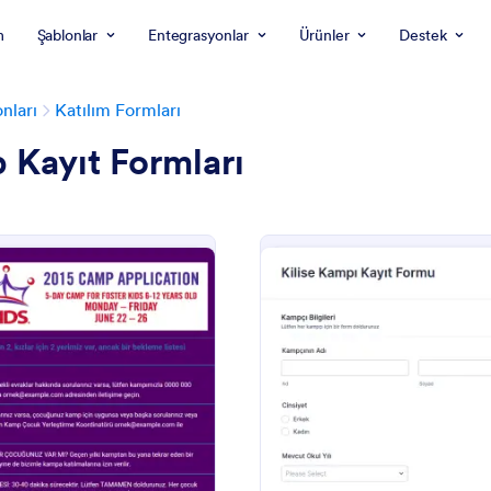
m
Şablonlar
Entegrasyonlar
Ürünler
Destek
nları
Katılım Formları
Kayıt Formları
: Çocuk Yaz Kampı Kayıt Formu
: K
Önizleme
Önizleme