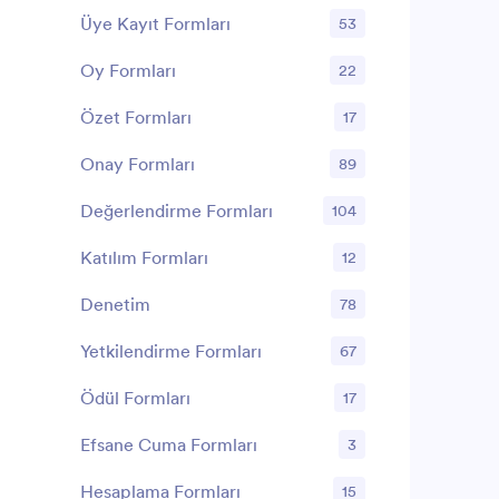
Üye Kayıt Formları
53
Oy Formları
22
Özet Formları
17
Onay Formları
89
Değerlendirme Formları
104
Katılım Formları
12
Denetim
78
Yetkilendirme Formları
67
Ödül Formları
17
Efsane Cuma Formları
3
Hesaplama Formları
15