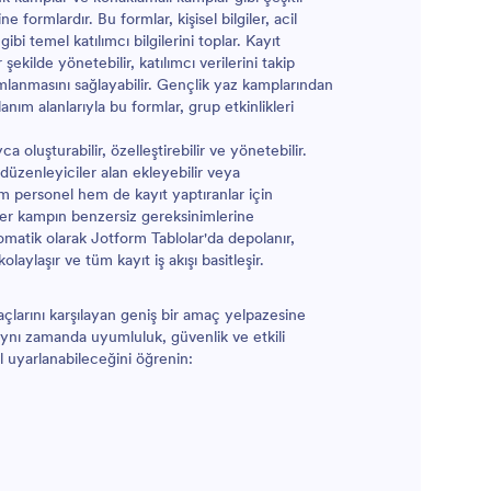
ücretsiz
 formlardır. Bu formlar, kişisel bilgiler, acil
 atın!
bi temel katılımcı bilgilerini toplar. Kayıt
 şekilde yönetebilir, katılımcı verilerini takip
anmasını sağlayabilir. Gençlik yaz kamplarından
nım alanlarıyla bu formlar, grup etkinlikleri
oluşturabilir, özelleştirebilir ve yönetebilir.
üzenleyiciler alan ekleyebilir veya
m personel hem de kayıt yaptıranlar için
 her kampın benzersiz gereksinimlerine
tomatik olarak Jotform Tablolar'da depolanır,
laylaşır ve tüm kayıt iş akışı basitleşir.
yaçlarını karşılayan geniş bir amaç yelpazesine
aynı zamanda uyumluluk, güvenlik ve etkili
ıl uyarlanabileceğini öğrenin: