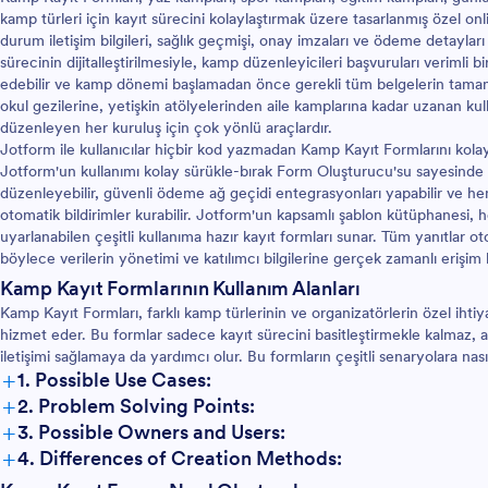
bilgi toplamak için hemen bugün 
kamp türleri için kayıt sürecini kolaylaştırmak üzere tasarlanmış özel online
Kilise Kampı Kayıt Formumuza göz
durum iletişim bilgileri, sağlık geçmişi, onay imzaları ve ödeme detayları gi
sürecinin dijitalleştirilmesiyle, kamp düzenleyicileri başvuruları verimli bir
edebilir ve kamp dönemi başlamadan önce gerekli tüm belgelerin tamaml
okul gezilerine, yetişkin atölyelerinden aile kamplarına kadar uzanan kulla
düzenleyen her kuruluş için çok yönlü araçlardır.
Jotform ile kullanıcılar hiçbir kod yazmadan Kamp Kayıt Formlarını kolayca 
Jotform'un kullanımı kolay sürükle-bırak Form Oluşturucu'su sayesinde d
düzenleyebilir, güvenli ödeme ağ geçidi entegrasyonları yapabilir ve he
otomatik bildirimler kurabilir. Jotform'un kapsamlı şablon kütüphanesi,
uyarlanabilen çeşitli kullanıma hazır kayıt formları sunar. Tüm yanıtlar o
böylece verilerin yönetimi ve katılımcı bilgilerine gerçek zamanlı erişim ko
Kamp Kayıt Formlarının Kullanım Alanları
Kamp Kayıt Formları, farklı kamp türlerinin ve organizatörlerin özel ihti
hizmet eder. Bu formlar sadece kayıt sürecini basitleştirmekle kalmaz, 
iletişimi sağlamaya da yardımcı olur. Bu formların çeşitli senaryolara nas
+
1. Possible Use Cases:
+
2. Problem Solving Points:
+
3. Possible Owners and Users:
+
4. Differences of Creation Methods: