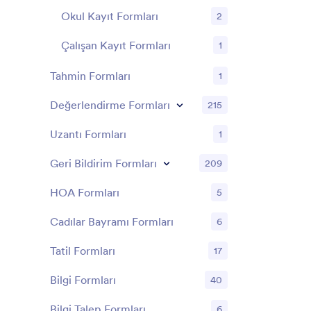
Okul Kayıt Formları
2
Çalışan Kayıt Formları
1
Tahmin Formları
1
Değerlendirme Formları
215
Uzantı Formları
1
Geri Bildirim Formları
209
HOA Formları
5
Cadılar Bayramı Formları
6
Tatil Formları
17
Bilgi Formları
40
Bilgi Talep Formları
6