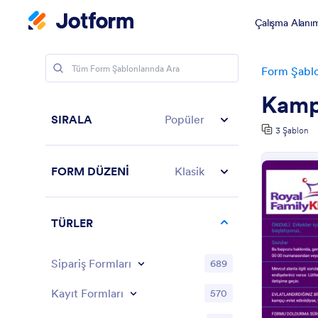
Çalışma Alanı
Form Şablo
Kamp 
SIRALA
Popüler
3 Şablon
FORM DÜZENİ
Klasik
TÜRLER
Sipariş Formları
689
Kayıt Formları
570