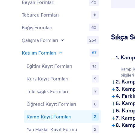
Beyan Formları
40
Taburcu Formları
11
Bağış Formları
60
Sıkça S
Çalışma Formları
254
Katılım Formları
57
-
1. Kamp
Eğitim Kayıt Formları
13
Kamp Kay
bilgiler
Kurs Kayıt Formları
9
+
2. Kamp
+
3. Kamp
Tele sağlık Formları
7
+
4. Fark
+
5. Kamp
Öğrenci Kayıt Formları
6
+
6. Kamp
+
Kamp Kayıt Formları
3
7. Kamp
+
8. Kamp
Yan Haklar Kayıt Formu
2