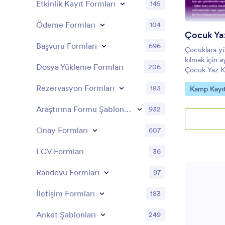
Etkinlik Kayıt Formları
145
Ödeme Formları
104
Çocuk Ya
Başvuru Formları
696
Çocuklara yön
kılmak için a
Dosya Yükleme Formları
206
Çocuk Yaz K
ebeveynlerin
Rezervasyon Formları
183
Go to Cate
Kamp Kayıt
kaydettirmesi
olanak tanır
Araştırma Formu Şablonları
932
Formunda çoc
bilgileri, ile
Onay Formları
607
bilgileri vb. 
Ebeveynler 
Kayıt Formu a
LCV Formları
36
Çocuk Yaz K
toplamak ve 
Randevu Formları
97
düzenlemek a
Yaz Kampı K
İletişim Formları
183
veya veliler
Anket Şablonları
249