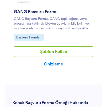
GANG Başvuru Formu
GANG Başvuru Formu, GANG topluluğuna veya
programına katılmak isteyen adayların bilgilerini ve
motivasyonlarını çevrimiçi toplayıp düzenli şekilde
değerlendirmenize yardımcı olan bir başvuru formu
Go to Category:
Başvuru Formları
şablonudur.
Şablon Kullan
Önizleme
Konuk Başvuru Formu Örneği Hakkında