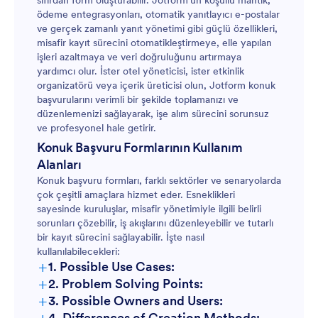
sıfırdan form oluşturabilir. Jotform'un koşullu mantık,
ödeme entegrasyonları, otomatik yanıtlayıcı e-postalar
ve gerçek zamanlı yanıt yönetimi gibi güçlü özellikleri,
misafir kayıt sürecini otomatikleştirmeye, elle yapılan
işleri azaltmaya ve veri doğruluğunu artırmaya
yardımcı olur. İster otel yöneticisi, ister etkinlik
organizatörü veya içerik üreticisi olun, Jotform konuk
başvurularını verimli bir şekilde toplamanızı ve
düzenlemenizi sağlayarak, işe alım sürecini sorunsuz
ve profesyonel hale getirir.
Konuk Başvuru Formlarının Kullanım
Alanları
Konuk başvuru formları, farklı sektörler ve senaryolarda
çok çeşitli amaçlara hizmet eder. Esneklikleri
sayesinde kuruluşlar, misafir yönetimiyle ilgili belirli
sorunları çözebilir, iş akışlarını düzenleyebilir ve tutarlı
bir kayıt sürecini sağlayabilir. İşte nasıl
kullanılabilecekleri:
+
1. Possible Use Cases:
+
2. Problem Solving Points:
+
3. Possible Owners and Users:
+
4. Differences of Creation Methods: