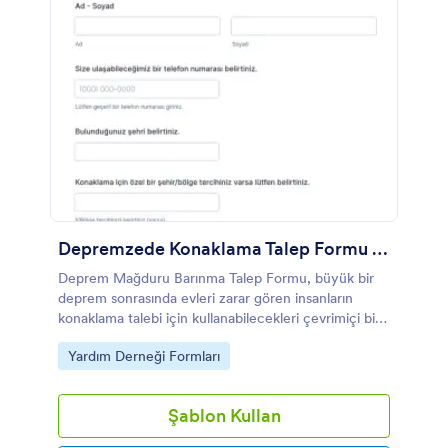
Depremzede Konaklama Talep Formu Örneği
Deprem Mağduru Barınma Talep Formu, büyük bir
deprem sonrasında evleri zarar gören insanların
konaklama talebi için kullanabilecekleri çevrimiçi bir
formdur.
Go to Category:
Yardım Derneği Formları
Şablon Kullan