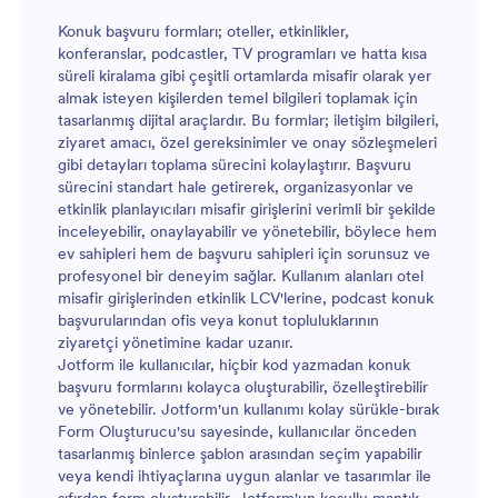
Konuk başvuru formları; oteller, etkinlikler,
konferanslar, podcastler, TV programları ve hatta kısa
süreli kiralama gibi çeşitli ortamlarda misafir olarak yer
almak isteyen kişilerden temel bilgileri toplamak için
tasarlanmış dijital araçlardır. Bu formlar; iletişim bilgileri,
ziyaret amacı, özel gereksinimler ve onay sözleşmeleri
gibi detayları toplama sürecini kolaylaştırır. Başvuru
sürecini standart hale getirerek, organizasyonlar ve
etkinlik planlayıcıları misafir girişlerini verimli bir şekilde
inceleyebilir, onaylayabilir ve yönetebilir, böylece hem
ev sahipleri hem de başvuru sahipleri için sorunsuz ve
profesyonel bir deneyim sağlar. Kullanım alanları otel
misafir girişlerinden etkinlik LCV'lerine, podcast konuk
başvurularından ofis veya konut topluluklarının
ziyaretçi yönetimine kadar uzanır.
Jotform ile kullanıcılar, hiçbir kod yazmadan konuk
başvuru formlarını kolayca oluşturabilir, özelleştirebilir
ve yönetebilir. Jotform'un kullanımı kolay sürükle-bırak
Form Oluşturucu'su sayesinde, kullanıcılar önceden
tasarlanmış binlerce şablon arasından seçim yapabilir
veya kendi ihtiyaçlarına uygun alanlar ve tasarımlar ile