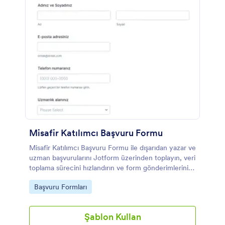
Misafir Katılımcı Başvuru Formu
Misafir Katılımcı Başvuru Formu ile dışarıdan yazar ve
uzman başvurularını Jotform üzerinden toplayın, veri
toplama sürecini hızlandırın ve form gönderimlerini
tek yerden düzenli biçimde yönetin.
Go to Category:
Başvuru Formları
Şablon Kullan