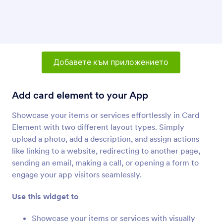
Card Element
Add card element to your App
Мрежа с данни
Добавете таблица с данни към вашето
Добавете към приложението
приложение
Add card element to your App
Вграждане на PDF
Showcase your items or services effortlessly in Card
Вграждайте и показвайте PDF файлове във
вашето приложение
Element with two different layout types. Simply
upload a photo, add a description, and assign actions
like linking to a website, redirecting to another page,
YouTube
sending an email, making a call, or opening a form to
Вградете видеа от YouTube във вашето
engage your app visitors seamlessly.
приложение
Use this widget to
QR Код
Showcase your items or services with visually