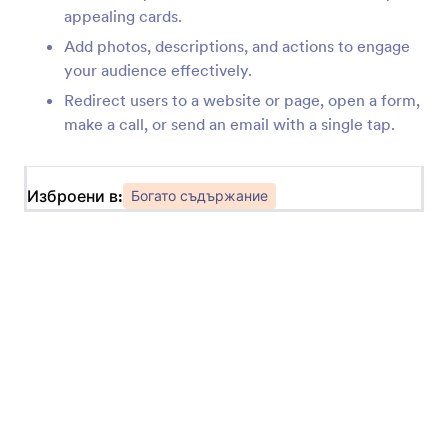
Добавете QR код към вашето приложение
appealing cards.
Add photos, descriptions, and actions to engage
your audience effectively.
SoundCloud
Redirect users to a website or page, open a form,
Споделяйте Soundcloud аудио файлове във
make a call, or send an email with a single tap.
вашите приложения
Изброени в:
Vimeo
Богато съдържание
Добавете Vimeo видеа към вашите
приложения
Отброяване на дни
Добавете часовник за обратно броене към
вашето Приложение
Основен разделител
Отделяйте секции във вашите приложения