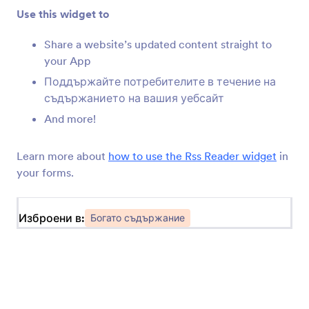
Добавете QR код към вашето приложение
Use this widget to
Share a website’s updated content straight to
SoundCloud
your App
Споделяйте Soundcloud аудио файлове във
Поддържайте потребителите в течение на
вашите приложения
съдържанието на вашия уебсайт
And more!
Vimeo
Добавете Vimeo видеа към вашите
Learn more about
how to use the Rss Reader widget
in
приложения
your forms.
Отброяване на дни
Изброени в:
Богато съдържание
Добавете часовник за обратно броене към
вашето Приложение
Основен разделител
Отделяйте секции във вашите приложения