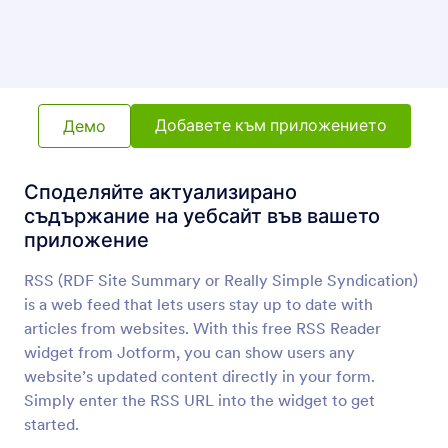
Card Element
Add card element to your App
Мрежа с данни
Добавете таблица с данни към вашето
Добавете към приложението
Демо
приложение
Споделяйте актуализирано
Вграждане на PDF
съдържание на уебсайт във вашето
Вграждайте и показвайте PDF файлове във
приложение
вашето приложение
RSS (RDF Site Summary or Really Simple Syndication)
is a web feed that lets users stay up to date with
YouTube
articles from websites. With this free RSS Reader
Вградете видеа от YouTube във вашето
widget from Jotform, you can show users any
приложение
website’s updated content directly in your form.
Simply enter the RSS URL into the widget to get
started.
QR Код