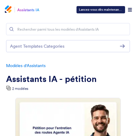
Assistants IA
Lancez-vous dès maintenant
—
C'est gra
Agent Templates Categories
Modèles d'Assistants
Assistants IA - pétition
2 modèles