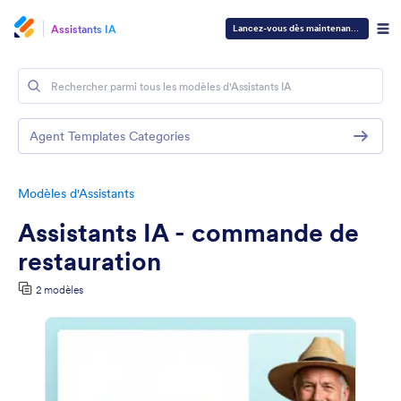
Assistants IA
Lancez-vous dès maintenant
—
C'est gra
Agent Templates Categories
Modèles d'Assistants
Assistants IA - commande de
restauration
2 modèles