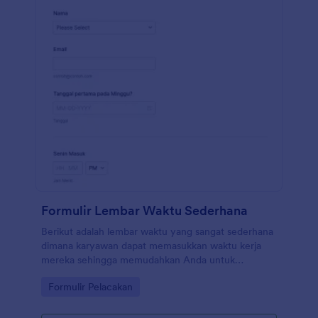
Formulir Lembar Waktu Sederhana
Berikut adalah lembar waktu yang sangat sederhana
dimana karyawan dapat memasukkan waktu kerja
mereka sehingga memudahkan Anda untuk
mengatur dan melacak jam kerja mereka. Formulir
Go to Category:
Formulir Pelacakan
absen sederhana adalah cara untuk melacak jam
kerja karyawan dan biasanya pekerjaan yang mereka
lakukan selama jam tersebut. Templat absen ini