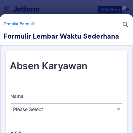
Dialog dimulai
Daftar Gratis
Templat Formulir
Formulir Lembar Waktu Sederhana
Kategori Templat Formulir
Templat Formulir
Formulir Pelacakan
15 Template