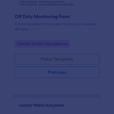
Off Duty Monitoring Form
A form template to track and record your workers
off-duty.
Go to Category:
Formulir Sumber Daya Manusia
Pakai Template
Pratinjau