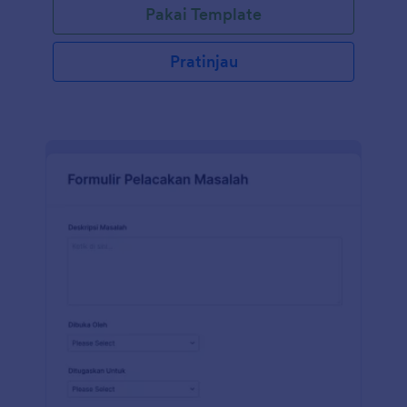
Pakai Template
berguna bagi karyawan yang bekerja di industri
seperti konstruksi, manufaktur, atau ritel, di mana
perusahaan ingin mengetahui berapa jam kerja
Pratinjau
setiap hari kerja. Anda dapat menggunakan formulir
absen ini untuk melacak total harian atau upah
lembur juga. Dengan Pembangun Formulir unik
Jotform, Anda dapat dengan mudah menambahkan
logo Anda, mengubah gambar latar belakang,
menambahkan widget untuk mengumpulkan
informasi dengan cara yang berbeda dan membuat
formulir yang terlihat profesional. Bukan hanya gratis
digunakan, tetapi Anda dapat membagikan formulir
ini dengan tautan atau mengintegrasikannya dengan
akun lain termasuk Dropbox, Google Drive, dan
Google Spreadsheet.