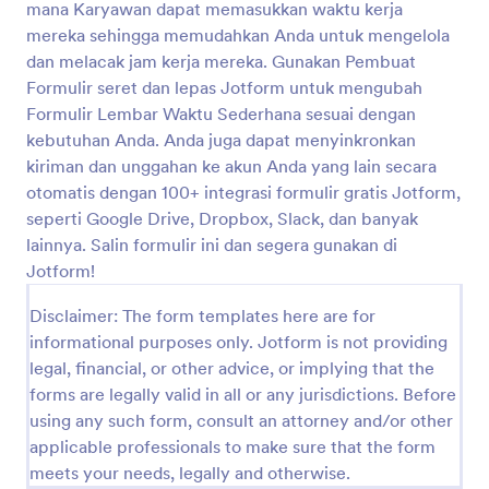
mana Karyawan dapat memasukkan waktu kerja
lepas kami untuk mengubah Formulir Pengajuan Cuti
Pratinjau
sesuai dengan kebutuhan Anda. Anda juga dapat
mereka sehingga memudahkan Anda untuk mengelola
menyinkronkan kiriman tanggapan dan unggahan ke
dan melacak jam kerja mereka. Gunakan Pembuat
akun Anda yang lain secara otomatis dengan 100+
Formulir seret dan lepas Jotform untuk mengubah
integrasi formulir gratis kami, seperti Google Drive,
Formulir Lembar Waktu Sederhana sesuai dengan
Dropbox, Slack, dan banyak lainnya. Salin formulir ini
kebutuhan Anda. Anda juga dapat menyinkronkan
dan segera gunakan di Jotform!
kiriman dan unggahan ke akun Anda yang lain secara
otomatis dengan 100+ integrasi formulir gratis Jotform,
seperti Google Drive, Dropbox, Slack, dan banyak
lainnya. Salin formulir ini dan segera gunakan di
Jotform!
Disclaimer: The form templates here are for
informational purposes only. Jotform is not providing
legal, financial, or other advice, or implying that the
forms are legally valid in all or any jurisdictions. Before
using any such form, consult an attorney and/or other
applicable professionals to make sure that the form
meets your needs, legally and otherwise.