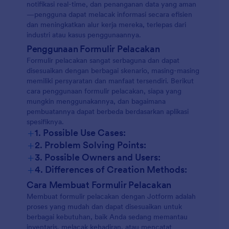
notifikasi real-time, dan penanganan data yang aman
—pengguna dapat melacak informasi secara efisien
dan meningkatkan alur kerja mereka, terlepas dari
industri atau kasus penggunaannya.
Penggunaan Formulir Pelacakan
Formulir pelacakan sangat serbaguna dan dapat
disesuaikan dengan berbagai skenario, masing-masing
memiliki persyaratan dan manfaat tersendiri. Berikut
cara penggunaan formulir pelacakan, siapa yang
mungkin menggunakannya, dan bagaimana
pembuatannya dapat berbeda berdasarkan aplikasi
spesifiknya.
+
1. Possible Use Cases:
+
2. Problem Solving Points:
+
3. Possible Owners and Users:
+
4. Differences of Creation Methods:
Pelacakan Inventaris:
Cara Membuat Formulir Pelacakan
Membuat formulir pelacakan dengan Jotform adalah
proses yang mudah dan dapat disesuaikan untuk
Pelacakan Kehadiran:
berbagai kebutuhan, baik Anda sedang memantau
inventaris, melacak kehadiran, atau mencatat