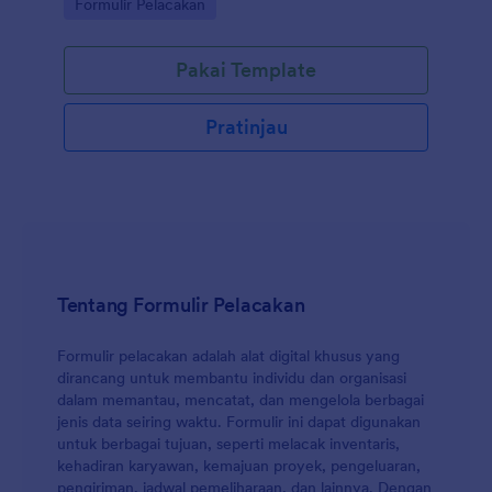
Go to Category:
Formulir Pelacakan
didiagnosis Covid-19 atau melakukan perjalanan ke
luar daerah, sehingga membantu Anda mengurangi
risiko potensi paparan dan mengambil tindakan
Pakai Template
pencegahan untuk melindungi komunitas dan Anda.
Gunakan Pembuat Formulir seret dan lepas kami
untuk mengubah Formulir Skrining Covid-19
Pratinjau
Komunitas Conduit sesuai dengan kebutuhan Anda.
Anda juga dapat menyinkronkan kiriman tanggapan
dan unggahan ke akun Anda yang lain secara
otomatis dengan 100+ integrasi formulir gratis kami,
seperti Google Drive, Dropbox, Slack, dan banyak
lainnya. Salin formulir ini dan segera gunakan di
Jotform!
Tentang Formulir Pelacakan
Formulir pelacakan adalah alat digital khusus yang
dirancang untuk membantu individu dan organisasi
dalam memantau, mencatat, dan mengelola berbagai
jenis data seiring waktu. Formulir ini dapat digunakan
untuk berbagai tujuan, seperti melacak inventaris,
kehadiran karyawan, kemajuan proyek, pengeluaran,
pengiriman, jadwal pemeliharaan, dan lainnya. Dengan