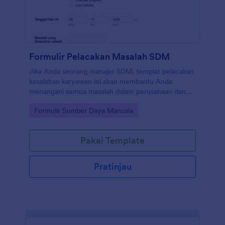
Formulir Pelacakan Masalah SDM
Jika Anda seorang manajer SDM, templat pelacakan
kesalahan karyawan ini akan membantu Anda
menangani semua masalah dalam perusahaan dan
akan memberi Anda fleksibilitas dalam menangani
Go to Category:
Formulir Sumber Daya Manusia
tugas-tugas Anda di departemen SDM. Formulir
pelacakan SDM ini akan memungkinkan Anda untuk
menambahkan karyawan dalam perusahaan yang
Pakai Template
sama dan meminta mereka untuk memilih jenis
kontak, divisi, dan jenis masalah yang mereka
laporkan.
Pratinjau