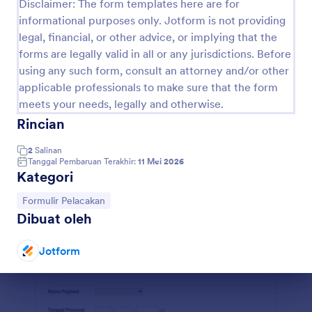
Disclaimer: The form templates here are for
informational purposes only. Jotform is not providing
Formulir Inventaris Perlengkapan Kantor
legal, financial, or other advice, or implying that the
Di lingkungan kantor, penting untuk mengelola
forms are legally valid in all or any jurisdictions. Before
persedian inventaris secara sistematis dan efisien
using any such form, consult an attorney and/or other
untuk mencegah terganggunya alur kerja di kantor.
Anda dapat menggunakan Templat Formulir
applicable professionals to make sure that the form
Go to Category:
Formulir Pelacakan
Inventaris Perlengkapan Kantor ini untuk mengelola
meets your needs, legally and otherwise.
perlengkapan kantor dengan mudah. Templat ini
Rincian
menggunakan Configurable List (Daftar yang dapat
Pakai Template
dikonfigurasi) Widget yang memungkinkan Anda
2
Salinan
menambahkan perlengkapan kantor secara dinamis.
Tanggal Pembaruan Terakhir:
11 Mei 2026
Judul kolom pada Daftar adalah nomor barang, nama
Pratinjau
Kategori
barang, kategori, jumlah barang yang ada, jumlah
yang akan dipesan, dan harga satuan. Formulir ini
Buka Kategori:
Formulir Pelacakan
juga memiliki informasi tentang siapa yang
Dibuat oleh
memeriksa inventarisir dan pemberi persetujuan.
Tanpa perlu pengkodean - gunakan Pembuat
Jotform
Formulir seret dan lepas kami untuk menggubah
templat Formulir Inventaris Perlengkapan Kantor
Akhir dialog
agar sesuai dengan kebutuhan Anda. Sematkan
formulir di halaman situs web Anda, atau gunakan
dari tautan sebagai formulir mandiri. Anda juga dapat