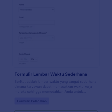
Formulir Lembar Waktu Sederhana
Berikut adalah lembar waktu yang sangat sederhana
dimana karyawan dapat memasukkan waktu kerja
mereka sehingga memudahkan Anda untuk
mengatur dan melacak jam kerja mereka. Formulir
Go to Category:
Formulir Pelacakan
absen sederhana adalah cara untuk melacak jam
kerja karyawan dan biasanya pekerjaan yang mereka
lakukan selama jam tersebut. Templat absen ini