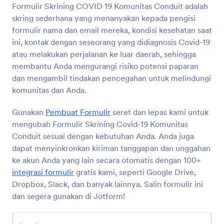
lepas kami untuk mengubah Formulir Pengajuan Cuti
Formulir Skrining COVID 19 Komunitas Conduit adalah
Pratinjau
sesuai dengan kebutuhan Anda. Anda juga dapat
skring sederhana yang menanyakan kepada pengisi
menyinkronkan kiriman tanggapan dan unggahan ke
formulir nama dan email mereka, kondisi kesehatan saat
akun Anda yang lain secara otomatis dengan 100+
ini, kontak dengan seseorang yang didiagnosis Covid-19
integrasi formulir gratis kami, seperti Google Drive,
atau melakukan perjalanan ke luar daerah, sehingga
Dropbox, Slack, dan banyak lainnya. Salin formulir ini
dan segera gunakan di Jotform!
membantu Anda mengurangi risiko potensi paparan
dan mengambil tindakan pencegahan untuk melindungi
komunitas dan Anda.
Gunakan
Pembuat Formulir
seret dan lepas kami untuk
mengubah Formulir Skrining Covid-19 Komunitas
Conduit sesuai dengan kebutuhan Anda. Anda juga
dapat menyinkronkan kiriman tanggapan dan unggahan
ke akun Anda yang lain secara otomatis dengan 100+
integrasi formulir
gratis kami, seperti Google Drive,
Dropbox, Slack, dan banyak lainnya. Salin formulir ini
dan segera gunakan di Jotform!