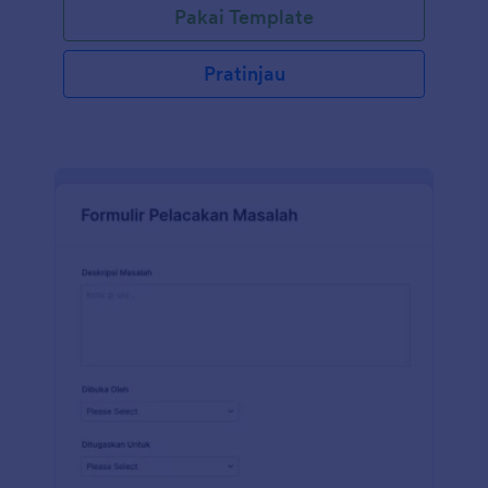
Pakai Template
berguna bagi karyawan yang bekerja di industri
seperti konstruksi, manufaktur, atau ritel, di mana
perusahaan ingin mengetahui berapa jam kerja
Pratinjau
setiap hari kerja. Anda dapat menggunakan formulir
absen ini untuk melacak total harian atau upah
lembur juga. Dengan Pembangun Formulir unik
Jotform, Anda dapat dengan mudah menambahkan
logo Anda, mengubah gambar latar belakang,
menambahkan widget untuk mengumpulkan
informasi dengan cara yang berbeda dan membuat
formulir yang terlihat profesional. Bukan hanya gratis
digunakan, tetapi Anda dapat membagikan formulir
ini dengan tautan atau mengintegrasikannya dengan
akun lain termasuk Dropbox, Google Drive, dan
Google Spreadsheet.