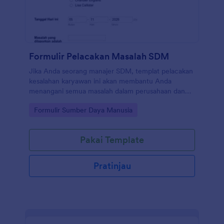
Formulir Pelacakan Masalah SDM
Jika Anda seorang manajer SDM, templat pelacakan
kesalahan karyawan ini akan membantu Anda
menangani semua masalah dalam perusahaan dan
akan memberi Anda fleksibilitas dalam menangani
Go to Category:
Formulir Sumber Daya Manusia
tugas-tugas Anda di departemen SDM. Formulir
pelacakan SDM ini akan memungkinkan Anda untuk
menambahkan karyawan dalam perusahaan yang
Pakai Template
sama dan meminta mereka untuk memilih jenis
kontak, divisi, dan jenis masalah yang mereka
laporkan.
Pratinjau