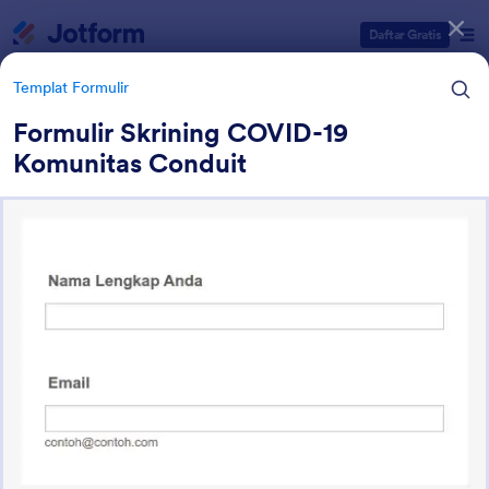
Dialog dimulai
Daftar Gratis
Templat Formulir
Formulir Skrining COVID-19
Komunitas Conduit
Kategori Templat Formulir
Templat Formulir
Formulir Pelacakan
15 Template