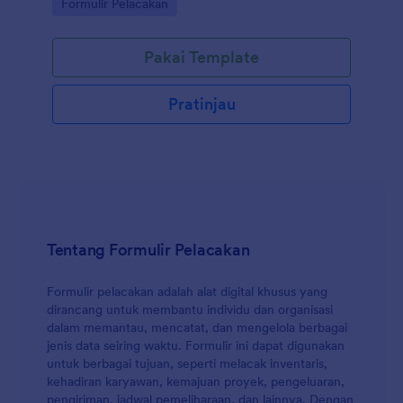
Go to Category:
Formulir Pelacakan
didiagnosis Covid-19 atau melakukan perjalanan ke
luar daerah, sehingga membantu Anda mengurangi
risiko potensi paparan dan mengambil tindakan
Pakai Template
pencegahan untuk melindungi komunitas dan Anda.
Gunakan Pembuat Formulir seret dan lepas kami
untuk mengubah Formulir Skrining Covid-19
Pratinjau
Komunitas Conduit sesuai dengan kebutuhan Anda.
Anda juga dapat menyinkronkan kiriman tanggapan
dan unggahan ke akun Anda yang lain secara
otomatis dengan 100+ integrasi formulir gratis kami,
seperti Google Drive, Dropbox, Slack, dan banyak
lainnya. Salin formulir ini dan segera gunakan di
Jotform!
Tentang Formulir Pelacakan
Formulir pelacakan adalah alat digital khusus yang
dirancang untuk membantu individu dan organisasi
dalam memantau, mencatat, dan mengelola berbagai
jenis data seiring waktu. Formulir ini dapat digunakan
untuk berbagai tujuan, seperti melacak inventaris,
kehadiran karyawan, kemajuan proyek, pengeluaran,
pengiriman, jadwal pemeliharaan, dan lainnya. Dengan