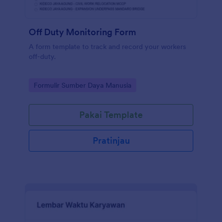
Off Duty Monitoring Form
A form template to track and record your workers
off-duty.
Go to Category:
Formulir Sumber Daya Manusia
Pakai Template
Pratinjau