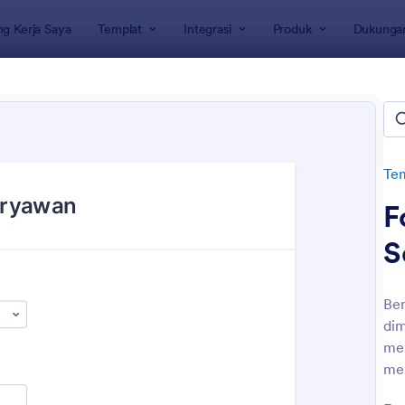
g Kerja Saya
Templat
Integrasi
Produk
Dukunga
rmulir
lir Pelacakan
e
Tem
F
S
Ber
di
: Formulir Pengajuan Cuti
: Fo
Pratinjau
Pratinjau
me
men