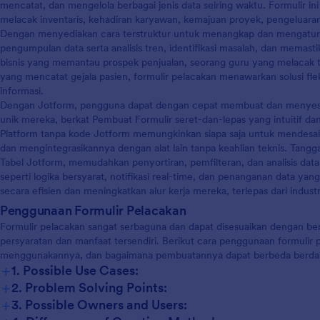
nyak lainnya. Salin formulir ini
mencatat, dan mengelola berbagai jenis data seiring waktu. Formulir in
unakan di Jotform!
melacak inventaris, kehadiran karyawan, kemajuan proyek, pengeluaran
Dengan menyediakan cara terstruktur untuk menangkap dan mengatur
pengumpulan data serta analisis tren, identifikasi masalah, dan memastik
bisnis yang memantau prospek penjualan, seorang guru yang melacak t
yang mencatat gejala pasien, formulir pelacakan menawarkan solusi fle
informasi.
Dengan Jotform, pengguna dapat dengan cepat membuat dan menyesua
unik mereka, berkat Pembuat Formulir seret-dan-lepas yang intuitif dan
Platform tanpa kode Jotform memungkinkan siapa saja untuk mendesai
dan mengintegrasikannya dengan alat lain tanpa keahlian teknis. Tangga
Tabel Jotform, memudahkan penyortiran, pemfilteran, dan analisis d
seperti logika bersyarat, notifikasi real-time, dan penanganan data 
secara efisien dan meningkatkan alur kerja mereka, terlepas dari indus
Penggunaan Formulir Pelacakan
Formulir pelacakan sangat serbaguna dan dapat disesuaikan dengan ber
persyaratan dan manfaat tersendiri. Berikut cara penggunaan formulir
menggunakannya, dan bagaimana pembuatannya dapat berbeda berdasar
+
1. Possible Use Cases:
+
2. Problem Solving Points:
+
3. Possible Owners and Users: