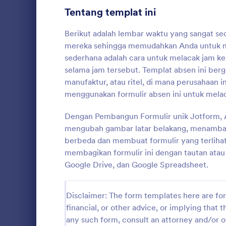
dan segera g
Tentang templat ini
Formulir Pendaftaran
8
Berikut adalah lembar waktu yang sangat s
Pemungutan Suara
8
mereka sehingga memudahkan Anda untuk me
sederhana adalah cara untuk melacak jam ke
Formulir Abstrak
10
selama jam tersebut. Templat absen ini bergu
manufaktur, atau ritel, di mana perusahaan i
Formulir Penilaian
1
menggunakan formulir absen ini untuk melaca
Audit
10
Dalam setiap
perlu untuk
Dengan Pembangun Formulir unik Jotform,
Formulir Penghargaan
7
disimpan da
mengubah gambar latar belakang, menamba
menngunakan
berbeda dan membuat formulir yang terlihat 
Go to Cate
Formulir P
Perhitungan Formulir
Periksa Inve
8
membagikan formulir ini dengan tautan ata
mengontrol p
Google Drive, dan Google Spreadsheet.
Contoh Templ
Formulir Daftar Periksa
5
Inventaris i
List (Daftar 
Formulir Pelatihan
4
Disclaimer: The form templates here are for 
Widget. Dim
Anda untuk 
financial, or other advice, or implying that th
Formulir Konsultasi
4
secara dina
any such form, consult an attorney and/or o