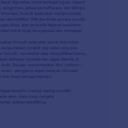
i dapat digunakan untuk berbagai tujuan, seperti
, pengiriman, jadwal pemeliharaan, dan lainnya.
 informasi, formulir pelacakan mempermudah
an akuntabilitas. Baik jika Anda seorang pemilik
ugas siswa, atau penyedia layanan kesehatan
ksibel untuk tetap terorganisasi dan mendapat
ikan formulir pelacakan sesuai kebutuhan
 perpustakaan templat siap pakai yang luas.
n formulir, menambah atau memodifikasi kolom,
pan disimpan otomatis dan dapat dikelola di
ata Anda. Dengan memanfaatkan fitur Jotform—
yang aman—pengguna dapat melacak informasi
tri atau kasus penggunaannya.
bagai skenario, masing-masing memiliki
 pelacakan, siapa yang mungkin
kan aplikasi spesifiknya.