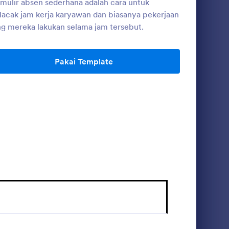
mulir absen sederhana adalah cara untuk
acak jam kerja karyawan dan biasanya pekerjaan
g mereka lakukan selama jam tersebut.
Formulir Inventaris Perlengkapan Kantor
Presensi Kehadiran
tuk
Presensi kehadiran work from home
Pakai Template
ecara
ncegah
. Anda
Go to Category:
Formulir Bisnis
ulir
i untuk
dengan
Pakai Template
n
pat
ungkinkan
n kantor
 Daftar
ng,
, jumlah
uan.
si tentang
r dan
u