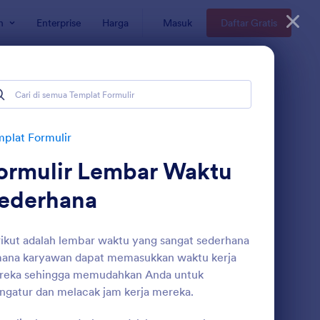
n
Enterprise
Harga
Masuk
Daftar Gratis
plat Formulir
ormulir Lembar Waktu
ederhana
ikut adalah lembar waktu yang sangat sederhana
mana karyawan dapat memasukkan waktu kerja
rmulir Inventaris Perlengkapan Kantor
: Presensi Kehadiran
Pratinjau
reka sehingga memudahkan Anda untuk
gatur dan melacak jam kerja mereka.