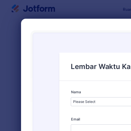
Dialog dimulai
Ruan
Templat Fo
Formu
URUTKAN DARI
Populer
15 Templat
TATA LETAK
Klasik
FORMULIR
TIPE
Formulir Pemesanan
57
Formulir Pendaftaran
140