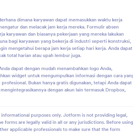
unakan di Jotform!
pengkodean - gunakan Pembuat 
seret dan lepas kami untuk men
: Formulir Daftar Periksa Inventaris
: Fo
Pratinjau
Pratinjau
templat Formulir Inventaris Perl
ederhana dimana karyawan dapat memasukkan waktu kerja
Kantor agar sesuai dengan kebut
ngatur dan melacak jam kerja mereka. Formulir absen
Anda. Sematkan formulir di halam
web Anda, atau gunakan dari tau
rja karyawan dan biasanya pekerjaan yang mereka lakukan
sebagai formulir mandiri. Anda ju
na bagi karyawan yang bekerja di industri seperti konstruksi,
menyinkronkan kiriman tanggapa
ngin mengetahui berapa jam kerja setiap hari kerja. Anda dapat
unggahan ke akun Anda yang lain
Formulir Daftar Periksa Inventaris
Form Lokasi Absensi
k total harian atau upah lembur juga.
otomatis dengan 100+ integrasi f
 organisasi atau perusahaan,
Form Tracking Location
gratis kami, seperti Google Drive
 mencatat semua barang yang
 Anda dapat dengan mudah menambahkan logo Anda,
AirTable, dan banyak lainnya. Sali
lam persediaan. Anda dapat
ini dan segera gunakan di Jotfor
hkan widget untuk mengumpulkan informasi dengan cara yan
 Templat Formulir Daftar
profesional. Bukan hanya gratis digunakan, tetapi Anda dapat
gory:
Go to Category:
elacakan
Formulir Pelacakan
ntaris ini untuk melacak dan
u mengintegrasikannya dengan akun lain termasuk Dropbox,
roduk secara terorganisir.
at Formulir Daftar Periksa
Pakai Template
Pakai Template
ni menggunakan Configurable
yang dapat dikonfigurasi)
informational purposes only. Jotform is not providing legal,
ana widget ini memungkinkan
menambahkan satu set bidang
e forms are legally valid in all or any jurisdictions. Before usin
mis dengan mengklik tombol
ther applicable professionals to make sure that the form