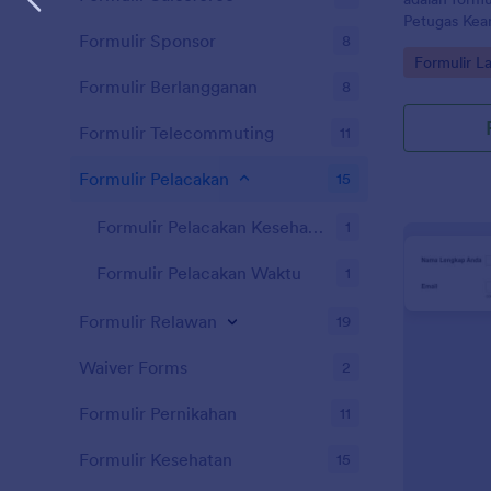
Petugas Kea
Formulir Sponsor
8
harian merek
Go to Cate
Formulir L
Formulir Berlangganan
8
Formulir Telecommuting
11
Formulir Pelacakan
15
Formulir Pelacakan Kesehatan
1
Formulir Pelacakan Waktu
1
Formulir Relawan
19
Waiver Forms
2
Formulir Pernikahan
11
Formulir Kesehatan
15