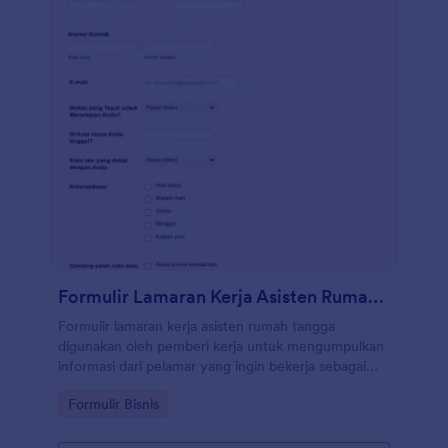
Formulir Lamaran Kerja Asisten Rumah Tangga
Formulir lamaran kerja asisten rumah tangga
digunakan oleh pemberi kerja untuk mengumpulkan
informasi dari pelamar yang ingin bekerja sebagai
asisten rumah tangga.
Go to Category:
Formulir Bisnis