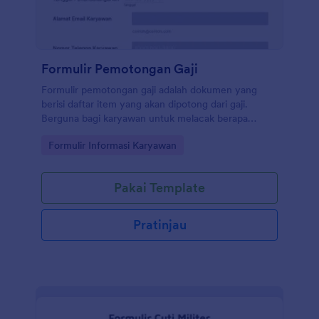
Formulir Pemotongan Gaji
Formulir pemotongan gaji adalah dokumen yang
berisi daftar item yang akan dipotong dari gaji.
Berguna bagi karyawan untuk melacak berapa
banyak gaji yang dipotong. Tanpa pengodean!
Go to Category:
Formulir Informasi Karyawan
Pakai Template
Pratinjau