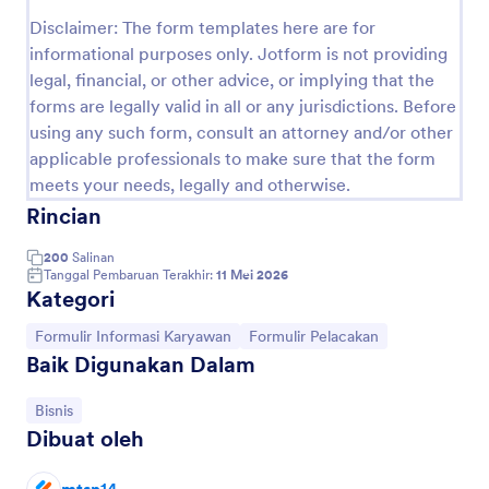
Pratinjau
Disclaimer: The form templates here are for
informational purposes only. Jotform is not providing
legal, financial, or other advice, or implying that the
forms are legally valid in all or any jurisdictions. Before
using any such form, consult an attorney and/or other
applicable professionals to make sure that the form
meets your needs, legally and otherwise.
Rincian
200
Salinan
Tanggal Pembaruan Terakhir:
11 Mei 2026
Kategori
Buka Kategori:
Buka Kategori:
Formulir Informasi Karyawan
Formulir Pelacakan
Baik Digunakan Dalam
Buka Kategori:
Bisnis
Dibuat oleh