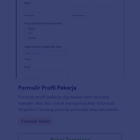
tata letak, dan menambahkan lebih banyak bidang
melalui Pembuat Formulir kami.
Formulir Profil Pekerja
Formulir profil pekerja digunakan oleh seorang
manajer atau bos untuk mengumpulkan informasi
terperinci tentang pekerja potensial atau karyawan
saat ini.
Go to Category:
Formulir Bisnis
Pakai Template