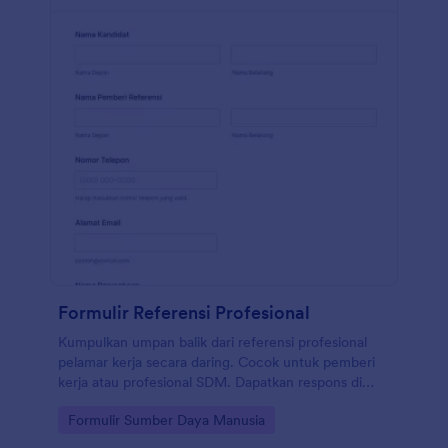
Anda memiliki paket Perak atau Emas.
Formulir Referensi Profesional
Kumpulkan umpan balik dari referensi profesional
pelamar kerja secara daring. Cocok untuk pemberi
kerja atau profesional SDM. Dapatkan respons di
perangkat apa pun. Kustomisasi tanpa pengkodean.
Go to Category:
Formulir Sumber Daya Manusia