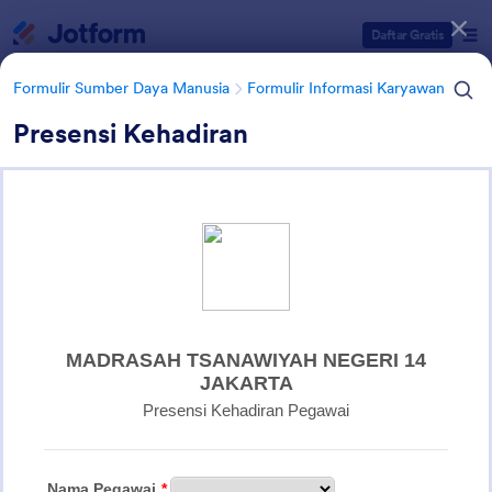
Dialog dimulai
Daftar Gratis
Formulir Sumber Daya Manusia
Formulir Informasi Karyawan
Presensi Kehadiran
Kategori Templat Formulir
Formulir Sumber Daya Manusia
Formulir Informasi Karyawan
Formulir Informasi Karyawan
11 Template