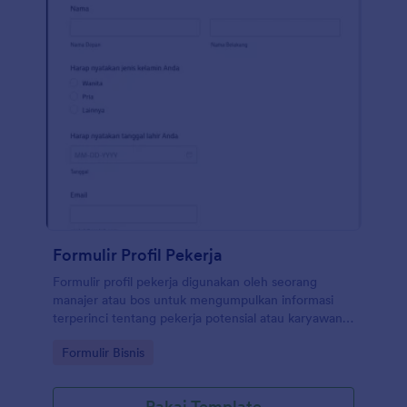
tata letak, dan menambahkan lebih banyak bidang
melalui Pembuat Formulir kami.
Formulir Profil Pekerja
Formulir profil pekerja digunakan oleh seorang
manajer atau bos untuk mengumpulkan informasi
terperinci tentang pekerja potensial atau karyawan
saat ini.
Go to Category:
Formulir Bisnis
Pakai Template