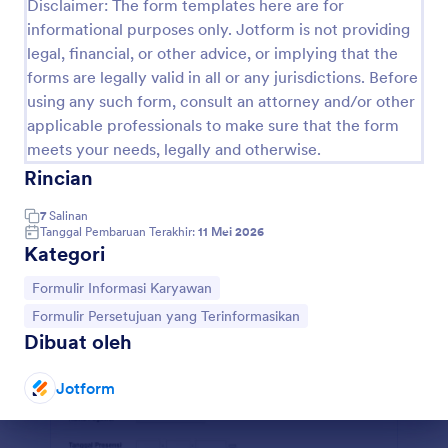
Disclaimer: The form templates here are for
informational purposes only. Jotform is not providing
Form Biodata Dan Pembahas
legal, financial, or other advice, or implying that the
Form Biodata dan Pembahas
forms are legally valid in all or any jurisdictions. Before
using any such form, consult an attorney and/or other
applicable professionals to make sure that the form
Go to Category:
Formulir Informasi Karyawan
meets your needs, legally and otherwise.
Rincian
Pakai Template
7
Salinan
Tanggal Pembaruan Terakhir:
11 Mei 2026
Pratinjau
Kategori
Buka Kategori:
Formulir Informasi Karyawan
Buka Kategori:
Formulir Persetujuan yang Terinformasikan
Dibuat oleh
Jotform
Akhir dialog