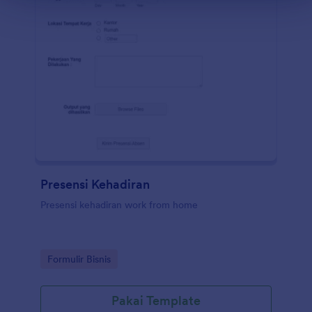
Presensi Kehadiran
Presensi kehadiran work from home
Go to Category:
Formulir Bisnis
Pakai Template