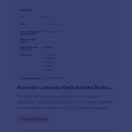
Formulir Lamaran Kerja Asisten Rumah Tangga
Formulir lamaran kerja asisten rumah tangga
digunakan oleh pemberi kerja untuk mengumpulkan
informasi dari pelamar yang ingin bekerja sebagai
asisten rumah tangga.
Go to Category:
Formulir Bisnis