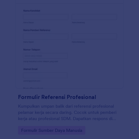
Anda memiliki paket Perak atau Emas.
Formulir Referensi Profesional
Kumpulkan umpan balik dari referensi profesional
pelamar kerja secara daring. Cocok untuk pemberi
kerja atau profesional SDM. Dapatkan respons di
perangkat apa pun. Kustomisasi tanpa pengkodean.
Go to Category:
Formulir Sumber Daya Manusia