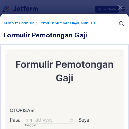
Dialog dimulai
Daftar Gratis
Templat Formulir
Formulir Sumber Daya Manusia
Formulir Pemotongan Gaji
Kategori Templat Formulir
Templat Formulir
Formulir Sumber Daya Manusia
Formulir Informasi Karyawan
11 Template