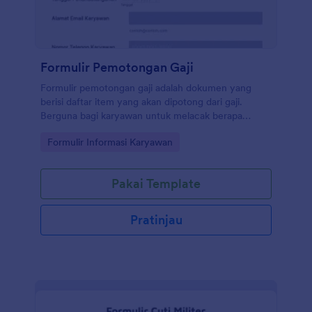
Formulir Pemotongan Gaji
Formulir pemotongan gaji adalah dokumen yang
berisi daftar item yang akan dipotong dari gaji.
Berguna bagi karyawan untuk melacak berapa
banyak gaji yang dipotong. Tanpa pengodean!
Go to Category:
Formulir Informasi Karyawan
Pakai Template
Pratinjau