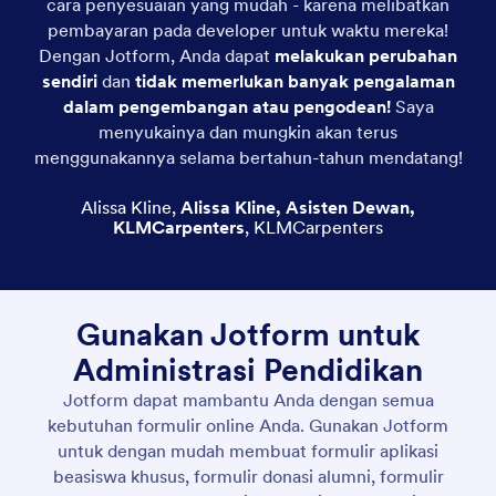
cara penyesuaian yang mudah - karena melibatkan
pembayaran pada developer untuk waktu mereka!
Dengan Jotform, Anda dapat
melakukan perubahan
sendiri
dan
tidak memerlukan banyak pengalaman
dalam pengembangan atau pengodean!
Saya
menyukainya dan mungkin akan terus
menggunakannya selama bertahun-tahun mendatang!
Alissa Kline
,
Alissa Kline, Asisten Dewan,
KLMCarpenters
,
KLMCarpenters
Gunakan Jotform untuk
Administrasi Pendidikan
Jotform dapat mambantu Anda dengan semua
kebutuhan formulir online Anda. Gunakan Jotform
untuk dengan mudah membuat formulir aplikasi
beasiswa khusus, formulir donasi alumni, formulir