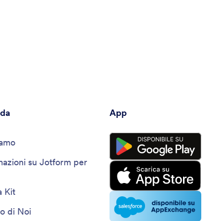
nda
App
iamo
mazioni su Jotform per
 Kit
o di Noi