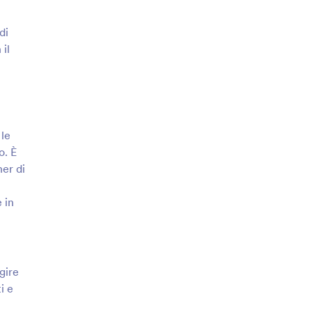
di
 il
 le
o. È
ner di
 in
gire
i e