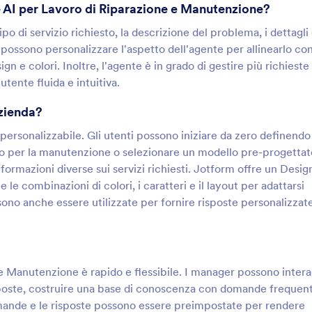
e AI per Lavoro di Riparazione e Manutenzione?
o di servizio richiesto, la descrizione del problema, i dettagli 
 possono personalizzare l'aspetto dell'agente per allinearlo con
gn e colori. Inoltre, l'agente è in grado di gestire più richieste
nte fluida e intuitiva.
azienda?
ersonalizzabile. Gli utenti possono iniziare da zero definendo
ico per la manutenzione o selezionare un modello pre-progettat
ormazioni diverse sui servizi richiesti. Jotform offre un Desig
 combinazioni di colori, i caratteri e il layout per adattarsi
sono anche essere utilizzate per fornire risposte personalizzate
e Manutenzione è rapido e flessibile. I manager possono intera
sposte, costruire una base di conoscenza con domande frequent
mande e le risposte possono essere preimpostate per rendere