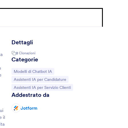
Dettagli
2
Clonazioni
la
Categorie
e
Vai alla Categoria:
Modelli di Chatbot IA
e
Vai alla Categoria:
Assistenti IA per Candidature
Vai alla Categoria:
Assistenti IA per Servizio Clienti
Addestrato da
Jotform
ui
 il
ita