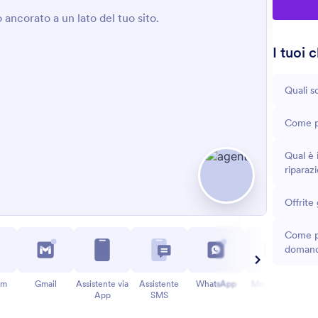
I tuoi 
Quali s
Come p
Qual è 
riparaz
Offrite 
Come po
doman
am
Gmail
Assistente via
Assistente
WhatsApp
Messenger
App
SMS