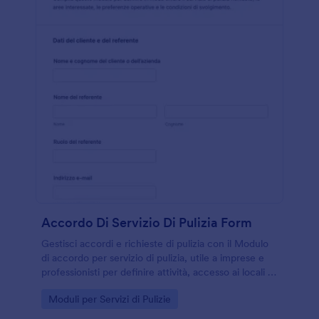
Accordo Di Servizio Di Pulizia Form
Gestisci accordi e richieste di pulizia con il Modulo
di accordo per servizio di pulizia, utile a imprese e
professionisti per definire attività, accesso ai locali e
preferenze operative con raccolta dati online in
Go to Category:
Moduli per Servizi di Pulizie
Jotform.