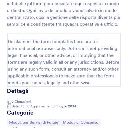
in tabelle jotform per consultare ogni risposta in modo
Modulo Di Informazioni Cliente Servizio Di Pulizia
ordinato. Ogni invio del modulo viene salvato in modo
centralizzato, così la gestione delle risposta diventa più
Raccogli richieste per servizi di pulizia e organizza la
raccolta dati dei clienti con il Modulo di informazioni
semplice e consistente tra squadra operativa e ufficio.
cliente per servizio di pulizia di Jotform, utile per
imprese e professionisti che vogliono gestire ogni
Go to Category:
Moduli per Servizi di Pulizie
invio del modulo in modo ordinato.
Disclaimer: The form templates here are for
informational purposes only. Jotform is not providing
legal, financial, or other advice, or implying that the
Usa Template
forms are legally valid in all or any jurisdictions. Before
using any such form, consult an attorney and/or other
Anteprima
applicable professionals to make sure that the form
meets your needs, legally and otherwise.
Dettagli
0
Clonazioni
Data Ultimo Aggiornamento:
1 luglio 2026
Categorie
Vai alla Categoria:
Vai alla Categoria:
Moduli per Servizi di Pulizie
Moduli di Consenso