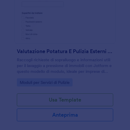
Valutazione Potatura E Pulizia Esterni Form
Raccogli richieste di sopralluogo e informazioni utili
per il lavaggio a pressione di immobili con Jotform e
questo modello di modulo, ideale per imprese di
pulizia, manutentori e gestione proprietà.
Go to Category:
Moduli per Servizi di Pulizie
Usa Template
Anteprima