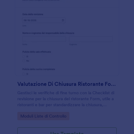
Valutazione Di Chiusura Ristorante Form 🍽️
Gestisci le verifiche di fine turno con la Checklist di
revisione per la chiusura del ristorante Form, utile a
ristoranti e bar per standardizzare la chiusura,
registrare controlli e note, e migliorare
Go to Category:
Moduli Liste di Controllo
l’organizzazione del team.
Usa Template