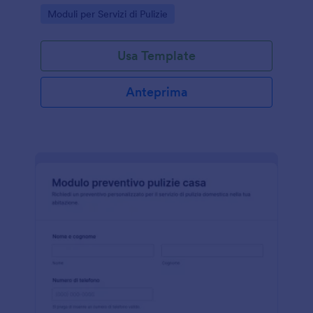
preparare offerte più rapide e coerenti.
Go to Category:
Moduli per Servizi di Pulizie
Usa Template
Anteprima