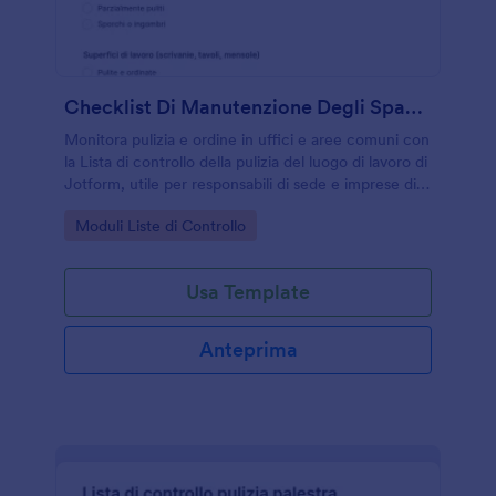
Checklist Di Manutenzione Degli Spazi Di Lavoro
Monitora pulizia e ordine in uffici e aree comuni con
la Lista di controllo della pulizia del luogo di lavoro di
Jotform, utile per responsabili di sede e imprese di
servizi che vogliono registrare verifiche periodiche e
Go to Category:
Moduli Liste di Controllo
risultati.
Usa Template
Anteprima