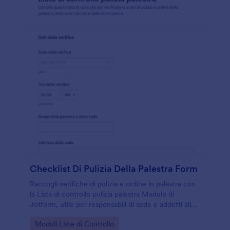
Checklist Di Pulizia Della Palestra Form
Raccogli verifiche di pulizia e ordine in palestra con
la Lista di controllo pulizia palestra Modulo di
Jotform, utile per responsabili di sede e addetti alle
pulizie per monitorare attività, anomalie e interventi
Go to Category:
Moduli Liste di Controllo
tra più aree e turni.