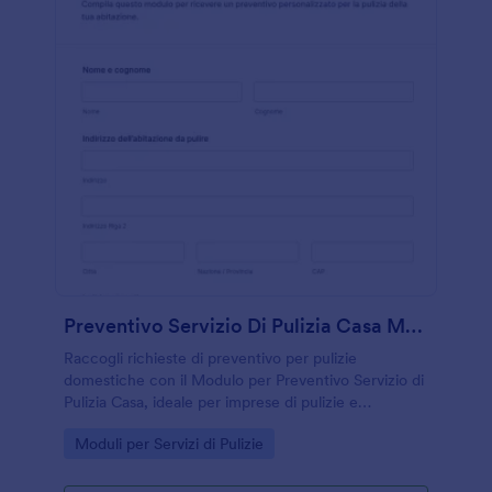
Preventivo Servizio Di Pulizia Casa Modulo
Raccogli richieste di preventivo per pulizie
domestiche con il Modulo per Preventivo Servizio di
Pulizia Casa, ideale per imprese di pulizie e
professionisti che vogliono gestire la raccolta dati e
Go to Category:
Moduli per Servizi di Pulizie
le risposte online in modo rapido.