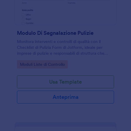
Modulo Di Segnalazione Pulizie
Monitora interventi e controlli di qualità con il
Checklist di Pulizia Form di Jotform, ideale per
imprese di pulizie e responsabili di struttura che
vogliono registrare attività svolte e risultati in modo
Go to Category:
Moduli Liste di Controllo
ordinato.
Usa Template
Anteprima