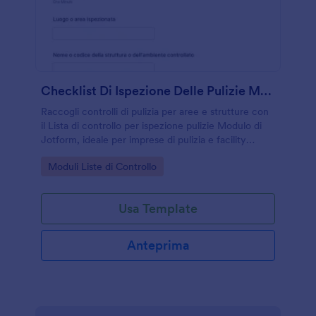
Checklist Di Ispezione Delle Pulizie Modulo
Raccogli controlli di pulizia per aree e strutture con
il Lista di controllo per ispezione pulizie Modulo di
Jotform, ideale per imprese di pulizia e facility
management che vogliono monitorare qualità,
Go to Category:
Moduli Liste di Controllo
priorità e azioni correttive.
Usa Template
Anteprima