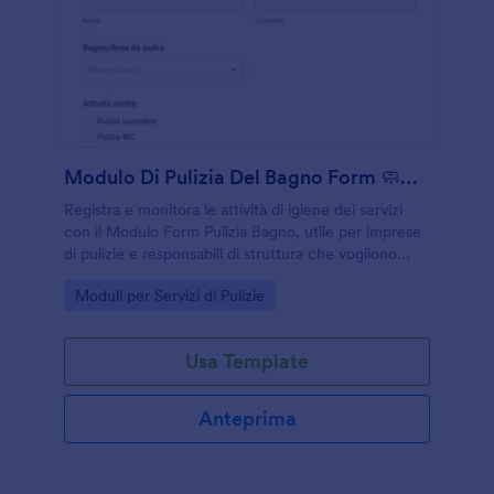
Modulo Di Pulizia Del Bagno Form 🧼🚿🧹
Registra e monitora le attività di igiene dei servizi
con il Modulo Form Pulizia Bagno, utile per imprese
di pulizie e responsabili di struttura che vogliono
migliorare la raccolta dati e la tracciabilità delle
Go to Category:
Moduli per Servizi di Pulizie
risposta.
Usa Template
Anteprima