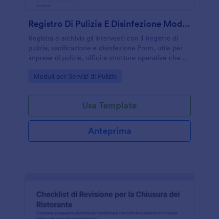
Registro Di Pulizia E Disinfezione Modulo
Registra e archivia gli interventi con il Registro di
pulizia, sanificazione e disinfezione Form, utile per
imprese di pulizie, uffici e strutture operative che
vogliono gestire la raccolta dati e le risposte in modo
Go to Category:
Moduli per Servizi di Pulizie
ordinato con Jotform.
Usa Template
Anteprima