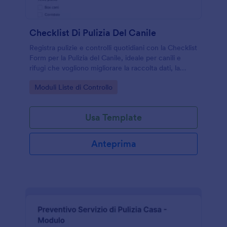
Checklist Di Pulizia Del Canile
Registra pulizie e controlli quotidiani con la Checklist
Form per la Pulizia del Canile, ideale per canili e
rifugi che vogliono migliorare la raccolta dati, la
tracciabilità delle risposte e la gestione operativa
Go to Category:
Moduli Liste di Controllo
con Jotform.
Usa Template
Anteprima