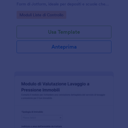
Form di Jotform, ideale per depositi e scuole che
vogliono standardizzare la raccolta dati e archiviare
Go to Category:
Moduli Liste di Controllo
ogni risposta.
Usa Template
Anteprima