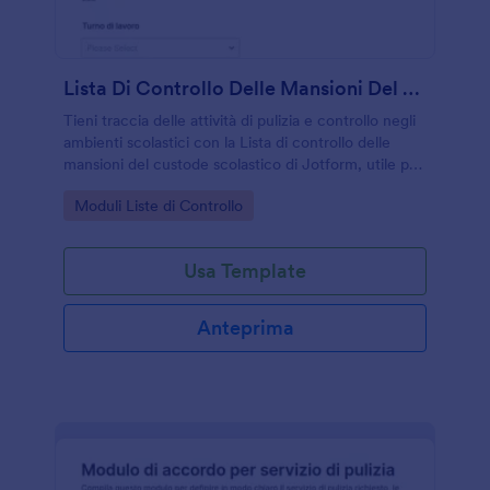
Lista Di Controllo Delle Mansioni Del Custode Scolastico
Tieni traccia delle attività di pulizia e controllo negli
ambienti scolastici con la Lista di controllo delle
mansioni del custode scolastico di Jotform, utile per
coordinare turni, registrare interventi e supportare la
Go to Category:
Moduli Liste di Controllo
raccolta dati interna.
Usa Template
Anteprima