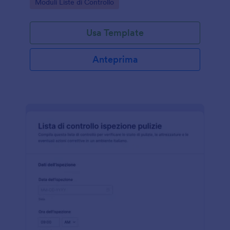
Go to Category:
Moduli Liste di Controllo
Usa Template
Anteprima