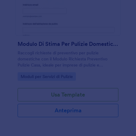
Modulo Di Stima Per Pulizie Domestiche
Raccogli richieste di preventivo per pulizie
domestiche con il Modulo Richiesta Preventivo
Pulizie Casa, ideale per imprese di pulizie e
professionisti che vogliono velocizzare la raccolta
Go to Category:
Moduli per Servizi di Pulizie
dati e la gestione delle risposte.
Usa Template
Anteprima