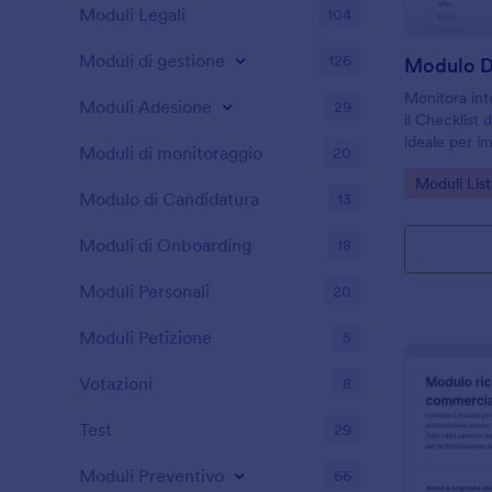
Moduli Legali
104
Moduli di gestione
126
Modulo Di
Monitora inte
Moduli Adesione
29
il Checklist 
ideale per im
Moduli di monitoraggio
20
di struttura 
Go to Cate
Moduli List
svolte e risu
Modulo di Candidatura
13
Moduli di Onboarding
18
Moduli Personali
20
Moduli Petizione
5
Votazioni
8
Test
29
Moduli Preventivo
66