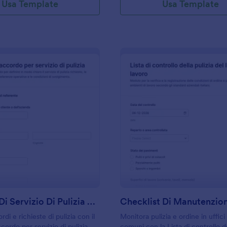
Usa Template
Usa Template
: Accordo Di Servizio Di Pulizia Form
: C
Anteprima
Anteprima
Accordo Di Servizio Di Pulizia Form
rdi e richieste di pulizia con il
Monitora pulizia e ordine in uffici
ordo per servizio di pulizia,
comuni con la Lista di controllo de