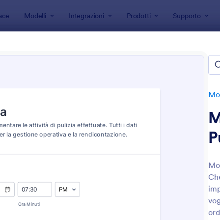
ace
Modelli
Integrazioni
Prodotti
Supporto
 modulo
Moduli per i Servizi
Moduli per Servizi di Pulizie
i per Servizi di Pulizie
e
Mod
M
P
Mon
Che
: Modulo Di Ispezione Per Pulizie
: M
Anteprima
Anteprima
imp
vog
ord