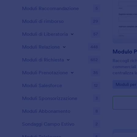
Moduli Raccomandazione
5
Moduli di rimborso
29
Moduli di Liberatoria
57
Moduli Relazione
448
Moduli di Richiesta
652
Raccogli rich
commerciali 
Moduli Prenotazione
36
centralizza l
risposta con
Go to Cate
Moduli per 
più rapide e 
Moduli Salesforce
12
Moduli Sponsorizzazione
3
Moduli Abbonamento
8
Sondaggi Campo Estivo
2
Moduli Telelavoro
5