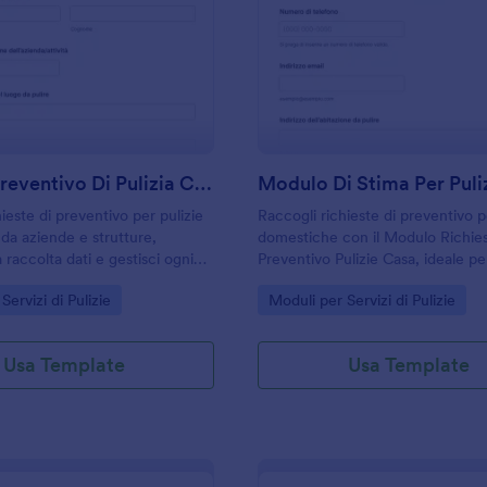
: Modulo Preventivo Di Pulizia Commerciale
: M
Anteprima
Anteprima
Modulo Preventivo Di Pulizia Commerciale
ieste di preventivo per pulizie
Raccogli richieste di preventivo p
da aziende e strutture,
domestiche con il Modulo Richie
a raccolta dati e gestisci ogni
Preventivo Pulizie Casa, ideale p
 Jotform per preparare offerte
di pulizie e professionisti che vog
gory:
Go to Category:
Servizi di Pulizie
Moduli per Servizi di Pulizie
coerenti.
velocizzare la raccolta dati e la g
delle risposte.
Usa Template
Usa Template