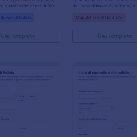
se e professionisti per definire
del luogo di lavoro di Jotform, uti
esso ai locali e preferenze
responsabili di sede e imprese di 
gory:
Go to Category:
Servizi di Pulizie
Moduli Liste di Controllo
 raccolta dati online in
vogliono registrare verifiche peri
risultati.
Usa Template
Usa Template
: Modulo Di Segnalazione Pulizie
: L
Anteprima
Anteprima