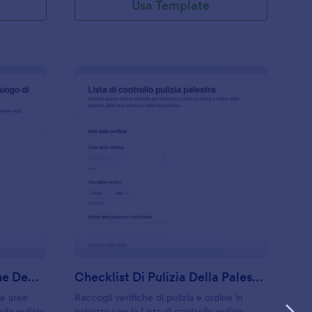
Usa Template
hecklist Di Manutenzione Degli Spazi Di Lavoro
: Checklist Di Pulizia
Anteprima
Checklist Di Manutenzione Degli Spazi Di Lavoro
Checklist Di Pulizia Della Palestra Form
 e aree
Raccogli verifiche di pulizia e ordine in
lla pulizia
palestra con la Lista di controllo pulizia