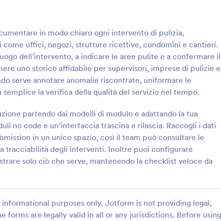
: Registro Di Pulizia E Disinfezione Modulo
: V
Anteprima
Anteprima
ocumentare in modo chiaro ogni intervento di pulizia,
i come uffici, negozi, strutture ricettive, condomìni e cantieri.
luogo dell’intervento, a indicare le aree pulite e a confermare il
re uno storico affidabile per supervisori, imprese di pulizie e
ando serve annotare anomalie riscontrate, uniformare le
Registro Di Pulizia E Disinfezione Modulo
 semplice la verifica della qualità del servizio nel tempo.
chivia gli interventi con il
Gestisci le verifiche di fine turno
ulizia, sanificazione e
Checklist di revisione per la chius
zione partendo dai modelli di modulo e adattando la tua
 Form, utile per imprese di
ristorante Form, utile a ristoranti 
i no code e un’interfaccia trascina e rilascia. Raccogli i dati
ci e strutture operative che
standardizzare la chiusura, regist
ubmission in un unico spazio, così il team può consultare le
gory:
Go to Category:
Servizi di Pulizie
Moduli Liste di Controllo
ire la raccolta dati e le risposte
controlli e note, e migliorare
la tracciabilità degli interventi. Inoltre puoi configurare
inato con Jotform.
l’organizzazione del team.
strare solo ciò che serve, mantenendo la checklist veloce da
Usa Template
Usa Template
informational purposes only. Jotform is not providing legal,
e forms are legally valid in all or any jurisdictions. Before usin