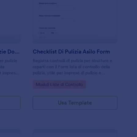
odulo Di Stima Per Pulizie Domestiche
: Checklist Di Pulizia
Anteprima
Modulo Di Stima Per Pulizie Domestiche
Checklist Di Pulizia Asilo Form
er pulizie
Registra controlli di pulizia per strutture e
sta
reparti con il Form lista di controllo della
er imprese
pulizia, utile per imprese di pulizie e
liono
responsabili di sede che vogliono migliorare
Go to Category:
Moduli Liste di Controllo
estione
la raccolta dati e la gestione delle risposte
con Jotform.
Usa Template