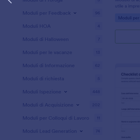
utile a impre
attività, acc
Moduli per Feedback
96
Go to Cate
Moduli per 
operative con
Jotform.
Moduli HOA
4
Moduli di Halloween
7
Moduli per le vacanze
13
Moduli di Informazione
62
Moduli di richiesta
5
Moduli Ispezione
448
Moduli di Acquisizione
202
Moduli per Colloqui di Lavoro
11
Moduli Lead Generation
74