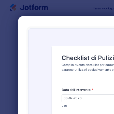
Inizio del dialogo
Il mio worksp
Modelli di
Modul
ORDINA PER
Popolari
22 Templat
LAYOUT DEL
Classico
MODULO
TIPOLOGIA
Moduli Ordine
554
Moduli di Registrazione
461