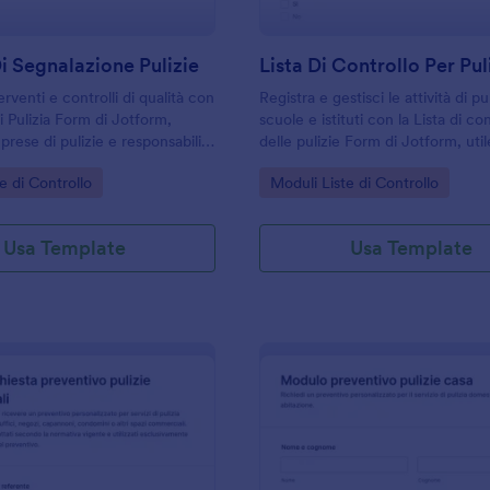
 Segnalazione Pulizie
rventi e controlli di qualità con
Registra e gestisci le attività di pul
di Pulizia Form di Jotform,
scuole e istituti con la Lista di co
prese di pulizie e responsabili
delle pulizie Form di Jotform, uti
che vogliono registrare attività
coordinare i turni, raccogliere dat
gory:
Go to Category:
e di Controllo
Moduli Liste di Controllo
ltati in modo ordinato.
archiviare ogni risposta in modo o
Usa Template
Usa Template