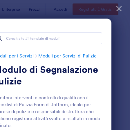
Enterprise
Prezzi
Accedi
Registrati. È Gratis!
uli per i Servizi
Moduli per Servizi di Pulizie
odulo di Segnalazione
ulizie
itora interventi e controlli di qualità con il
cklist di Pulizia Form di Jotform, ideale per
odulo Di Informazioni Cliente Servizio Di Pulizia
: Valutazione Quotidi
Anteprima
rese di pulizie e responsabili di struttura che
liono registrare attività svolte e risultati in modo
inato.