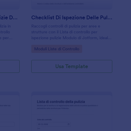
Lista Di Controllo Per Pulizie Delle Scuole Superiori Form
Checklist Di Ispezione Delle Pulizie Modulo
izia in
Raccogli controlli di pulizia per aree e
ntrollo
strutture con il Lista di controllo per
le per
ispezione pulizie Modulo di Jotform, ideale
i e
per imprese di pulizia e facility
Go to Category:
Moduli Liste di Controllo
rdinato.
management che vogliono monitorare
qualità, priorità e azioni correttive.
Usa Template