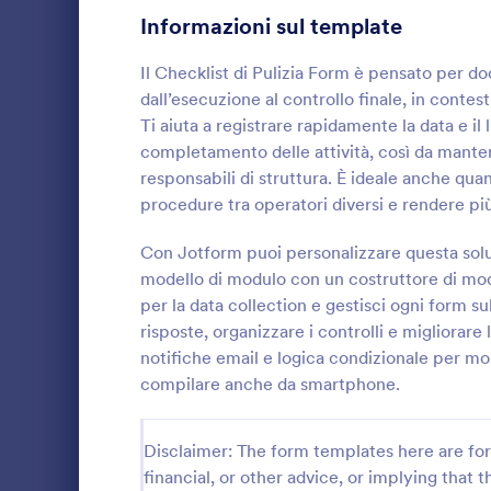
Informazioni sul template
Moduli di Iscrizione
56
Il Checklist di Pulizia Form è pensato per d
Votazione
19
dall’esecuzione al controllo finale, in contest
Ti aiuta a registrare rapidamente la data e il 
Moduli Riassunto
5
completamento delle attività, così da mantene
responsabili di struttura. È ideale anche qu
Moduli di Approvazione
85
procedure tra operatori diversi e rendere più
Moduli di valutazione
132
Registra e ar
Registro di p
Con Jotform puoi personalizzare questa solu
Moduli di Presenza
16
disinfezione
modello di modulo con un costruttore di modul
pulizie, uffi
per la data collection e gestisci ogni form s
Go to Cate
Moduli per 
Revisione
vogliono gest
48
risposte, organizzare i controlli e migliorare 
in modo ord
notifiche email e logica condizionale per mo
Moduli di autorizzazione
117
compilare anche da smartphone.
Moduli Premiazione
8
Disclaimer: The form templates here are for 
Moduli per il Black Friday
4
financial, or other advice, or implying that th