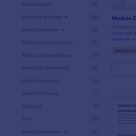
Moduli Legali
104
Moduli di gestione
126
Modulo Di
Monitora inte
Moduli Adesione
29
il Checklist 
ideale per im
Moduli di monitoraggio
20
di struttura 
Go to Cate
Moduli List
svolte e risu
Modulo di Candidatura
13
Moduli di Onboarding
18
Moduli Personali
20
Moduli Petizione
5
Votazioni
8
Test
29
Moduli Preventivo
66