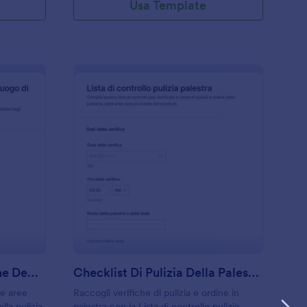
Usa Template
hecklist Di Manutenzione Degli Spazi Di Lavoro
: Checklist Di Pulizia
Anteprima
Checklist Di Manutenzione Degli Spazi Di Lavoro
Checklist Di Pulizia Della Palestra Form
 e aree
Raccogli verifiche di pulizia e ordine in
lla pulizia
palestra con la Lista di controllo pulizia