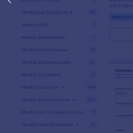
utile a impre
attività, acc
Moduli per Feedback
96
Go to Cate
Moduli per 
operative con
Jotform.
Moduli HOA
4
Moduli di Halloween
7
Moduli per le vacanze
13
Moduli di Informazione
62
Moduli di richiesta
5
Moduli Ispezione
448
Moduli di Acquisizione
202
Moduli per Colloqui di Lavoro
11
Moduli Lead Generation
74