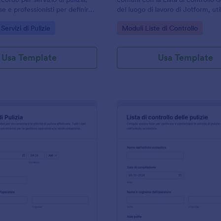
se e professionisti per definire
del luogo di lavoro di Jotform, uti
esso ai locali e preferenze
responsabili di sede e imprese di 
gory:
Go to Category:
Servizi di Pulizie
Moduli Liste di Controllo
 raccolta dati online in
vogliono registrare verifiche peri
risultati.
Usa Template
Usa Template
: Modulo Di Segnalazione Pulizie
: L
Anteprima
Anteprima