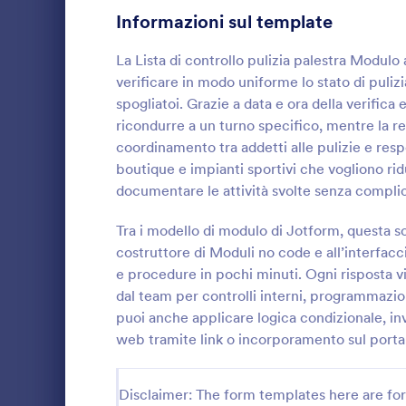
Informazioni sul template
Moduli di Iscrizione
56
La Lista di controllo pulizia palestra Modulo 
Votazione
19
verificare in modo uniforme lo stato di pulizi
spogliatoi. Grazie a data e ora della verifica e
Moduli Riassunto
5
ricondurre a un turno specifico, mentre la reg
coordinamento tra addetti alle pulizie e resp
Moduli di Approvazione
85
boutique e impianti sportivi che vogliono r
Moduli di valutazione
132
Registra e ar
documentare le attività svolte senza complic
Registro di p
Moduli di Presenza
16
disinfezione
Tra i modello di modulo di Jotform, questa so
pulizie, uffi
costruttore di Moduli no code e all’interfaccia
Go to Cate
Moduli per 
Revisione
vogliono gest
48
e procedure in pochi minuti. Ogni risposta 
in modo ord
dal team per controlli interni, programmazi
Moduli di autorizzazione
117
puoi anche applicare logica condizionale, inv
Moduli Premiazione
web tramite link o incorporamento sul porta
8
Moduli per il Black Friday
4
Disclaimer: The form templates here are for 