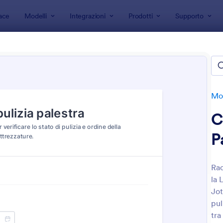
ace
Modelli
Integrazioni
Prodotti
Supporto
 modulo
Moduli per i Servizi
Moduli per Servizi di Pulizie
i per Servizi di Pulizie
e
Mod
C
P
Rac
la 
: Modulo Di Ispezione Per Pulizie
: M
Anteprima
Anteprima
Jot
pul
tra