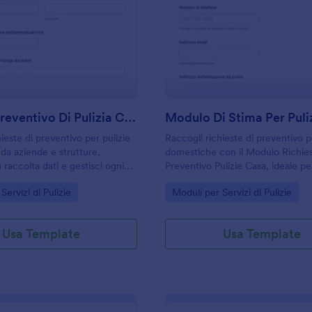
: Modulo Preventivo Di Pulizia Commerciale
: M
Anteprima
Anteprima
Modulo Preventivo Di Pulizia Commerciale
ieste di preventivo per pulizie
Raccogli richieste di preventivo p
da aziende e strutture,
domestiche con il Modulo Richie
a raccolta dati e gestisci ogni
Preventivo Pulizie Casa, ideale p
 Jotform per preparare offerte
di pulizie e professionisti che vog
gory:
Go to Category:
Servizi di Pulizie
Moduli per Servizi di Pulizie
coerenti.
velocizzare la raccolta dati e la g
delle risposte.
Usa Template
Usa Template