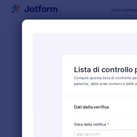
Inizio del dialogo
Il mio worksp
Modelli di
Modul
ORDINA PER
Popolari
22 Templat
LAYOUT DEL
Classico
MODULO
TIPOLOGIA
Moduli Ordine
554
Moduli di Registrazione
461