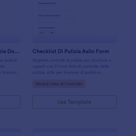
odulo Di Stima Per Pulizie Domestiche
: Checklist Di Pulizia
Anteprima
Modulo Di Stima Per Pulizie Domestiche
Checklist Di Pulizia Asilo Form
er pulizie
Registra controlli di pulizia per strutture e
sta
reparti con il Form lista di controllo della
er imprese
pulizia, utile per imprese di pulizie e
liono
responsabili di sede che vogliono migliorare
Go to Category:
Moduli Liste di Controllo
estione
la raccolta dati e la gestione delle risposte
con Jotform.
Usa Template