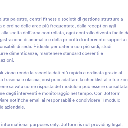
: Registro Di Pulizia E Disinfezione Modulo
: V
Anteprima
Anteprima
aiuta palestre, centri fitness e società di gestione strutture a
a e ordine delle aree più frequentate, dalla reception agli
 alla scelta dell’area controllata, ogni controllo diventa facile d
istrazione di anomalie e della priorità di intervento supporta i
onsabili di sede. È ideale per catene con più sedi, studi
Registro Di Pulizia E Disinfezione Modulo
idurre dimenticanze, mantenere standard coerenti e
chivia gli interventi con il
Gestisci le verifiche di fine turno
azioni.
ulizia, sanificazione e
Checklist di revisione per la chius
 Form, utile per imprese di
ristorante Form, utile a ristoranti 
luzione rende la raccolta dati più rapida e ordinata grazie al
ci e strutture operative che
standardizzare la chiusura, regist
 trascina e rilascia, così puoi adattare la checklist alle tue zo
gory:
Go to Category:
Servizi di Pulizie
Moduli Liste di Controllo
ire la raccolta dati e le risposte
controlli e note, e migliorare
viene salvata come risposta del modulo e può essere consultata
inato con Jotform.
l’organizzazione del team.
one degli interventi e monitoraggio nel tempo. Con Jotform
Usa Template
Usa Template
iare notifiche email ai responsabili e condividere il modulo
le aziendale.
informational purposes only. Jotform is not providing legal,