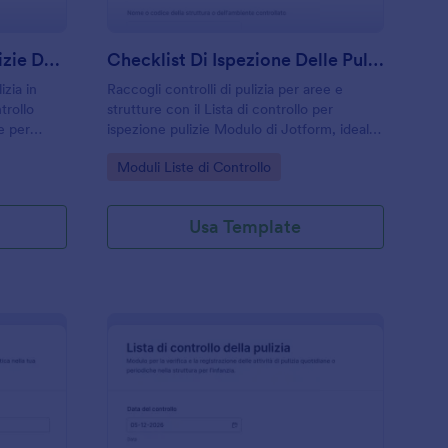
Lista Di Controllo Per Pulizie Delle Scuole Superiori Form
Checklist Di Ispezione Delle Pulizie Modulo
izia in
Raccogli controlli di pulizia per aree e
ntrollo
strutture con il Lista di controllo per
le per
ispezione pulizie Modulo di Jotform, ideale
i e
per imprese di pulizia e facility
Go to Category:
Moduli Liste di Controllo
rdinato.
management che vogliono monitorare
qualità, priorità e azioni correttive.
Usa Template