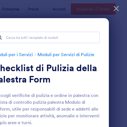
Enterprise
Prezzi
Accedi
Registrati. È Gratis!
uli per i Servizi
Moduli per Servizi di Pulizie
hecklist di Pulizia della
alestra Form
cogli verifiche di pulizia e ordine in palestra con
Lista di controllo pulizia palestra Modulo di
odulo Di Informazioni Cliente Servizio Di Pulizia
: Valutazione Quotidi
Anteprima
form, utile per responsabili di sede e addetti alle
izie per monitorare attività, anomalie e interventi
 più aree e turni.