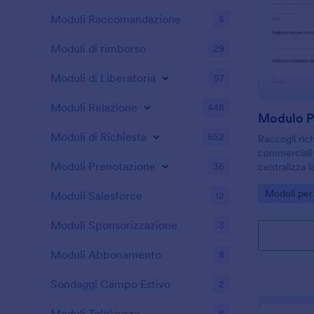
Moduli Raccomandazione
5
Moduli di rimborso
29
Moduli di Liberatoria
57
Moduli Relazione
448
Moduli di Richiesta
652
Raccogli rich
commerciali 
Moduli Prenotazione
36
centralizza l
risposta con
Go to Cate
Moduli per 
più rapide e 
Moduli Salesforce
12
Moduli Sponsorizzazione
3
Moduli Abbonamento
8
Sondaggi Campo Estivo
2
Moduli Telelavoro
5