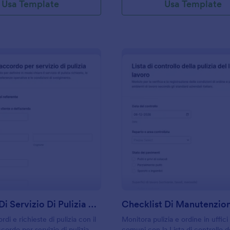
Usa Template
Usa Template
: Accordo Di Servizio Di Pulizia Form
: C
Anteprima
Anteprima
Accordo Di Servizio Di Pulizia Form
rdi e richieste di pulizia con il
Monitora pulizia e ordine in uffici
ordo per servizio di pulizia,
comuni con la Lista di controllo de