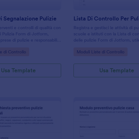
 Segnalazione Pulizie
rventi e controlli di qualità con
Registra e gestisci le attività di pul
di Pulizia Form di Jotform,
scuole e istituti con la Lista di co
prese di pulizie e responsabili
delle pulizie Form di Jotform, uti
che vogliono registrare attività
coordinare i turni, raccogliere dat
gory:
Go to Category:
e di Controllo
Moduli Liste di Controllo
ltati in modo ordinato.
archiviare ogni risposta in modo o
Usa Template
Usa Template