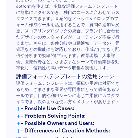
の高いツールとなっています。
Jotformを使えば、多様な評価フォームテンプレート
に簡単にアクセスでき、独自のニーズに合わせてカス
タマイズできます。直感的なドラッグ&ドロップのフ
ォーム作成ツールを活用することで、質問の追加や変
更、スコアリングロジックの統合、ブランドに合わせ
たデザインのカスタマイズが、コーディング不要で行
えます。さらに、条件分岐や自動通知、データの一元
管理などの機能にも対応しており、作成だけでなく配
信や分析まで効率的に行えます。教育現場、人事評
価、医療分野など、さまざまなシーンで評価業務を効
率化し、信頼性の高いデータ収集を実現します。
評価フォームテンプレートの活用シーン
評価フォームテンプレートは、幅広い用途に対応でき
るため、さまざまな業界や専門家にとって価値あるツ
ールです。目的や利用シーンに応じて柔軟にカスタマ
イズでき、次のような使い方やメリットがあります：
+
- Possible Use Cases:
+
- Problem Solving Points:
+
- Possible Owners and Users:
+
- Differences of Creation Methods: