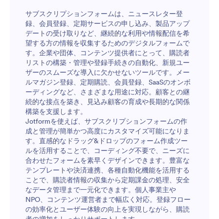
サブスクリプションフォームは、ニュースレター登
録、会員登録、定期サービスの申し込み、製品アップ
デートの受け取りなど、継続的な利用や情報配信を希
望する方の情報を収集するためのデジタルフォームで
す。企業や団体、コンテンツ提供者にとって、購読者
リストの構築・管理や登録手続きの自動化、新規ユー
ザーのスムーズな導入に欠かせないツールです。メー
ルマガジン登録、定期購読、会員登録、SaaSのオンボ
ーディングなど、さまざまな用途に対応。顧客との継
続的な接点を築き、見込み顧客の育成や長期的な関係
構築を支援します。
Jotformを使えば、サブスクリプションフォームの作
成と管理が簡単かつ高度にカスタマイズ可能になりま
す。直感的なドラッグ&ドロップのフォーム作成ツー
ルを活用することで、コーディング不要で、ニーズに
合わせたフォームを素早くデザインできます。豊富な
テンプレートや決済連携、各種自動化機能を活用する
ことで、購読者情報の収集から定期課金の処理、安全
なデータ管理まで一元化できます。個人事業主や
NPO、コンテンツ運営者まで幅広く対応。登録フロー
の効率化とユーザー体験の向上を実現しながら、購読