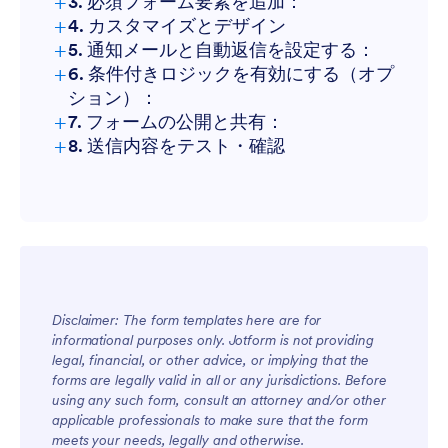
+
3. 必須フォーム要素を追加：
+
4. カスタマイズとデザイン
+
5. 通知メールと自動返信を設定する：
+
6. 条件付きロジックを有効にする（オプ
ション）：
+
7. フォームの公開と共有：
+
8. 送信内容をテスト・確認
Disclaimer: The form templates here are for
informational purposes only. Jotform is not providing
legal, financial, or other advice, or implying that the
forms are legally valid in all or any jurisdictions. Before
using any such form, consult an attorney and/or other
applicable professionals to make sure that the form
meets your needs, legally and otherwise.