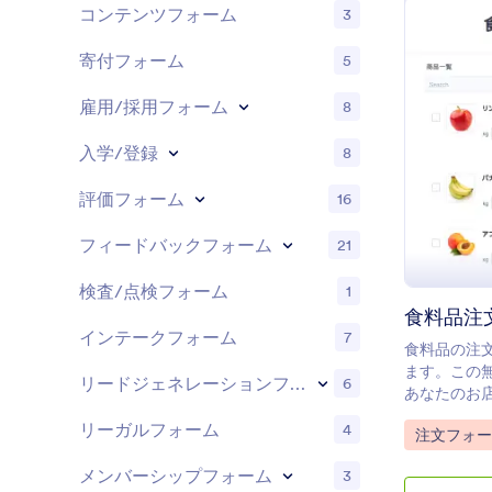
コンテンツフォーム
3
寄付フォーム
5
雇用/採用フォーム
8
入学/登録
8
評価フォーム
16
フィードバックフォーム
21
検査/点検フォーム
1
食料品注
インテークフォーム
7
食料品の注
ます。この
リードジェネレーションフォーム
6
あなたのお
う。 コー
リーガルフォーム
4
Go to Cate
注文フォー
フとも簡単
メンバーシップフォーム
3