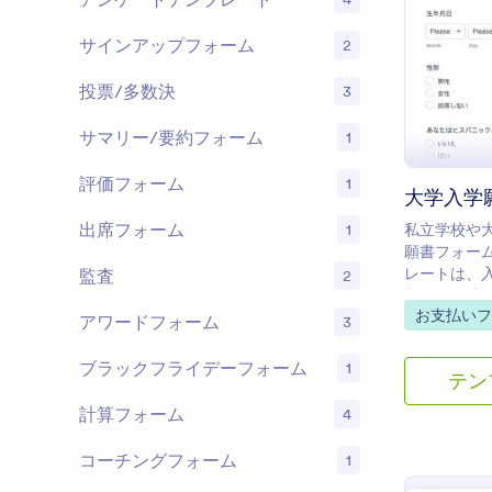
サインアップフォーム
2
投票/多数決
3
サマリー/要約フォーム
1
評価フォーム
1
大学入学
出席フォーム
私立学校や
1
願書フォー
レートは、
監査
2
類し、追跡
Go to Cate
お支払いフ
最適です。
アワードフォーム
3
と同時に、
き、重要な
ブラックフライデーフォーム
1
テン
間の節約に
計算フォーム
4
コーチングフォーム
1