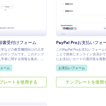
: 大学入学願書受付けフォーム
: 
プレビュー
プレビュー
願書受付けフォーム
PayPal Proお支払いフォ
大学などの教育機関向けの入学
このPayPal Proお支払いフォー
ムのサンプルです。このテンプ
ことで簡単にオンライン決済がで
入学者に関する情報を集め、分
にお支払いカードの選択肢を複数
する必要がある忙しいチームに
ことができます。PayPalフォー
gory:
Go to Category:
ォーム
お支払いフォーム
生徒に関する詳細情報を尋ねる
関する詳細については、リンク先
出願費用を受け取ることがで
を参照してください。
情報を収集するだけでなく、時
プレートを使用する
テンプレートを使用
もつながります。