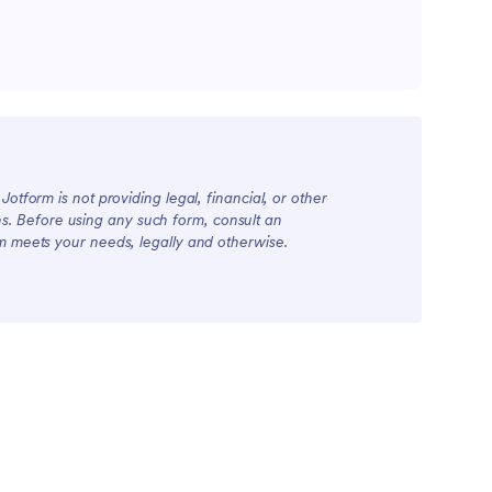
otform is not providing legal, financial, or other
ions. Before using any such form, consult an
rm meets your needs, legally and otherwise.