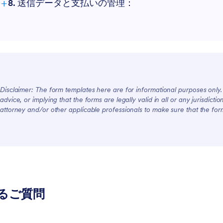
+
8. 送信データと支払いの管理：
Disclaimer: The form templates here are for informational purposes only. J
advice, or implying that the forms are legally valid in all or any jurisdict
attorney and/or other applicable professionals to make sure that the fo
るご質問