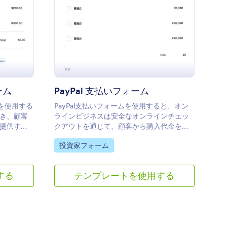
PayPal Proお支払いフォーム
: PayPal 支払いフォ
プレビュー
ーム
PayPal 支払いフォーム
ムを使用する
PayPal支払いフォームを使用すると、オン
き、顧客
ラインビジネスは安全なオンラインチェッ
提供する
クアウトを通じて、顧客から購入代金を簡
ムの作成に
単に受け取ることができます。
Go to Category:
投資家フォーム
のページ
する
テンプレートを使用する