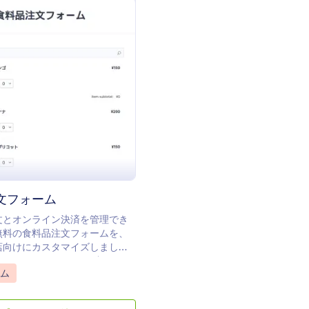
: 食料品注文フォーム
プレビュー
文フォーム
文とオンライン決済を管理でき
無料の食料品注文フォームを、
店向けにカスタマイズしましょ
ディングは不要です。配達スタッ
gory:
ム
に共有できます。