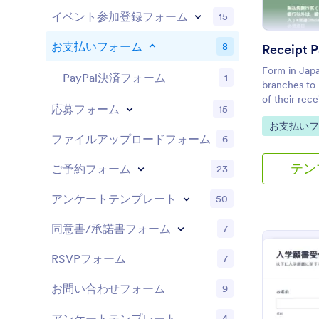
イベント参加登録フォーム
15
お支払いフォーム
8
Receipt 
Form in Japa
PayPal決済フォーム
1
branches to 
of their rece
応募フォーム
15
Go to Cate
お支払いフ
ファイルアップロードフォーム
6
テン
ご予約フォーム
23
アンケートテンプレート
50
同意書/承諾書フォーム
7
RSVPフォーム
7
お問い合わせフォーム
9
アンケートテンプレート
4