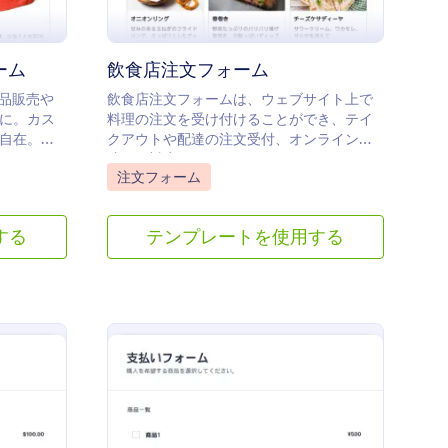
ーム
飲食店注文フォーム
商品販売や
飲食店注文フォームは、ウェブサイト上で
に。カス
料理の注文を受け付けることができ、テイ
自在。追
クアウトや配達の注文受付、オンライン決
れます。
済にも対応しています。
Go to Category:
注文フォーム
する
テンプレートを使用する