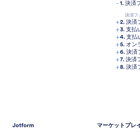
-
1. 決
決済フ
+
2. 
+
3. 
+
4. 
+
5. 
+
6. 
+
7. 決
+
8. 
Jotform
マーケットプレ