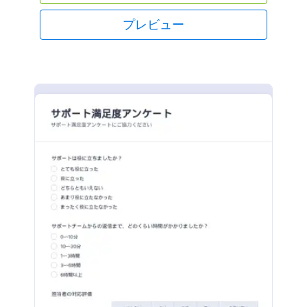
イトに埋め込んだり、メールで共有するだけで、フ
ォームから送信された情報をJotformアカウントで直
プレビュー
接受け取ることができます。また、どのデバイスか
らでも情報にアクセスすることができ、移動中でも
デザインのアイデアを確認することができます。
Jotformのフォームビルダーを使えば、ドラッグ＆ド
ロップで簡単に質問を追加することができます。さ
らに個人的なタッチを加えたい場合、会社のロゴを
入れたり、関連する写真をアップロードしたり、フ
ォントや色を変えたりするのも簡単です。また、フ
ォームをSlack、monday.com、Airtable、Salesforce
など130以上のアプリに送信することで、情報の整理
やチームでの共同作業をよりスムーズに行うことが
できます。フリーランスのデザイナーの方や、代理
店の担当者の方であっても、無料のウェブデザイナ
ー顧客アンケートフォームを使って、ワークフロー
を効率化し、顧客の情報を素早く収集できます。メ
ールでの煩雑なやりとりを削減することができる、
このツールを今すぐお試しください。