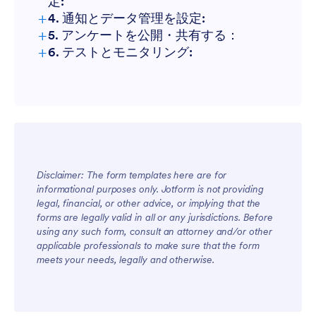
定:
+
4. 通知とデータ管理を設定:
+
5. アンケートを公開・共有する：
+
6. テストとモニタリング:
Disclaimer: The form templates here are for
informational purposes only. Jotform is not providing
legal, financial, or other advice, or implying that the
forms are legally valid in all or any jurisdictions. Before
using any such form, consult an attorney and/or other
applicable professionals to make sure that the form
meets your needs, legally and otherwise.