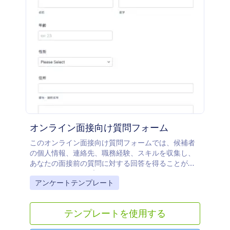
オンライン面接向け質問フォーム
このオンライン面接向け質問フォームでは、候補者
の個人情報、連絡先、職務経験、スキルを収集し、
あなたの面接前の質問に対する回答を得ることがで
きます。このテンプレートをベースにして、カスタ
Go to Category:
アンケートテンプレート
マイズ可能な様々なウィジェットを使用して独自の
フォームを作成し、ロゴや面接の質問を追加して、
あなたのウェブサイトに埋め込むことも、独立した
テンプレートを使用する
フォームとして使用することもできます。 また、こ
のテンプレートが必要ない場合、自分で一からオン