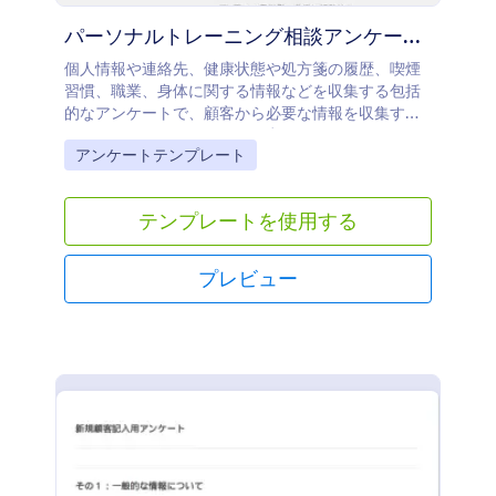
パーソナルトレーニング相談アンケートフォーム
個人情報や連絡先、健康状態や処方箋の履歴、喫煙
習慣、職業、身体に関する情報などを収集する包括
的なアンケートで、顧客から必要な情報を収集する
ためのフィールドがすべて用意されています。この
Go to Category:
アンケートテンプレート
テンプレートにはパッケージオプションが含まれて
おり、顧客の同意を得るためのご利用条件の欄が設
けられています。
テンプレートを使用する
プレビュー