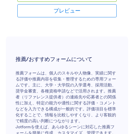
ェブサイト訪問者の連絡先情報を収集しましょう。
フォームビルダーを使用して、独自のロゴを追加し
プレビュー
たり、背景画像を変更したり、訪問者の興味や情報
を収集するためのフィールドを追加したりすること
も可能です。 また、25種類以上の無料の背景画像か
ら選択したり、お好みの背景画像をアップロードす
ることもできます。Jotformには100を超える統合機
能が用意され、常に新規の機能が追加されていま
す。回答をストレージサービスで収集したり、メー
ルでフィードバックを受け取ったり、Googleシート
推薦/おすすめフォームについて
で受信フォームを追跡したりできます。Jotformの使
いやすいフォームビルダーで、顧客が必要な情報を
推薦フォームは、個人のスキルや人物像、実績に関す
簡単に送信できるようになり、思い通りの外観に仕
る評価や推薦内容を収集・整理するための専用フォー
上げることができます。今すぐ無料のウェブサイト
ムです。主に、大学・大学院の入学選考、採用活動、
情報送信フォームを作成しましょう。
奨学金審査、各種資格申請などで活用されます。推薦
者（リファレンス提供者）の連絡先や応募者との関係
性に加え、特定の能力や適性に関する評価・コメント
などを入力できる構成が一般的です。評価項目を標準
化することで、情報を比較しやすくなり、より客観的
で精度の高い判断につながります。
Jotformを使えば、あらゆるシーンに対応した推薦フ
ォームを簡単に作成、カスタマイズ、管理できます。