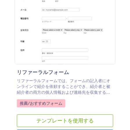
リファーラルフォーム
リファーラルフォームでは、フォームの記入者にオ
ンラインで紹介を依頼することができ、紹介者と被
紹介者の両方の個人情報および連絡先を収集するこ
とができます。非営利団体や会員制クラブなど、紹
Go to Category:
推薦/おすすめフォーム
介に頼っている企業などにお勤めの方や、コースや
仕事に応募するために紹介が必要な場合は、リファ
ーラルフォームを使用して紹介を集めましょう。リ
テンプレートを使用する
ファーラルフォームは、電話やオンライン、または
直接会った際にも使用することができます。こちら