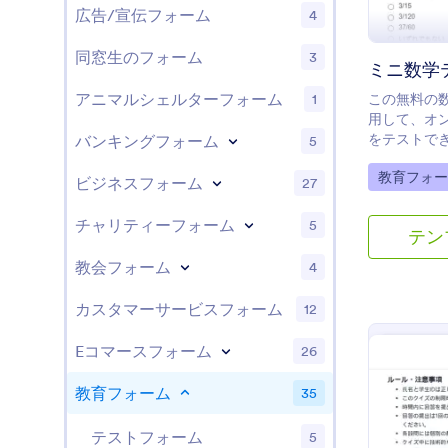
広告/宣伝フォーム
4
同窓生のフォーム
3
ミニ数学
アニマルシェルターフォーム
1
この無料の
用して、オ
をテストで
バンキングフォーム
5
は、あなた
Go to Cate
教育フォー
問をカスタ
ビジネスフォーム
27
使用して正
後、リンク
チャリティーフォーム
5
テン
有するか、
うにあなた
教会フォーム
4
ォームを埋
れたクイズ
カスタマーサービスフォーム
12
れ、あなたの
存され、ど
Eコマースフォーム
26
することがで
ュメントに
教育フォーム
35
ウンロード
にできます
テストフォーム
5
トのテンプ