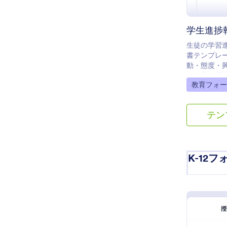
学生進捗
生徒の学習
書テンプレ
動・態度・
に役立つ質
Go to Cate
教育フォー
テン
K-12フ