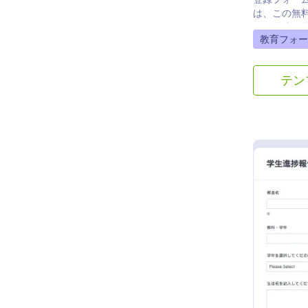
は、この無
て、迅速に
Go to Cate
教育フォー
きます。
テン