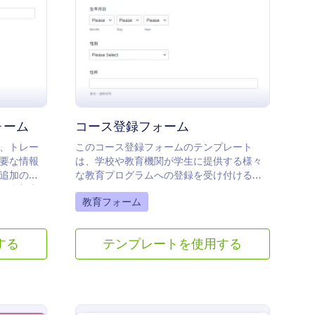
 トレーニング申し込みフォーム
: コース登録フォーム
プレビュー
ォーム
コース登録フォーム
、トレー
このコース登録フォームのテンプレート
要な情報
は、学校や教育機関が学生に提供する様々
追加のト
な教育プログラムへの登録を受け付けるた
る参加者
めに使用することができます。このフォー
Go to Category:
教育フォーム
のフォー
ムでは、登録やデータ処理を容易にするた
など、
めに、氏名、生年月日、住所など、登録者
の決済プロ
の必要な情報のみを収集します。また、こ
する
テンプレートを使用する
とができ
の授業登録テンプレートでは、コースがハ
タマイズ
イライトされており、学生がコースを検索
講期間、
して選択できるようになっています。この
な情報を
登録フォームのテンプレートには、学生が
登録プロセスに関するコメントを送信した