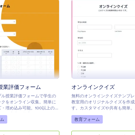
: サンプル授業評価フォーム
:
プレビュー
プレビュー
授業評価フォーム
オンラインクイズ
プル授業評価フォームで学生の
無料のオンラインクイズテンプレ
ックをオンライン収集。簡単に
教室用のオリジナルクイズを作成
・埋め込み可能。100以上のア
す。カスタマイズや共有も簡単。
でき、先生に最適です。
デバイスから回答可能で、リモー
gory:
Go to Category:
ム
教育フォーム
も最適です。