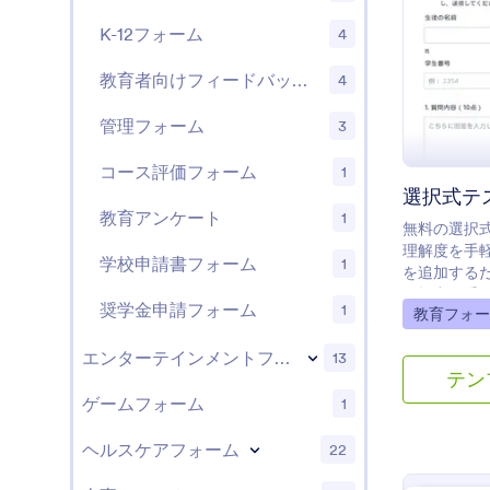
のフォーム
K-12フォーム
4
に合わせて
す。あなた
なテーブル
教育者向けフィードバックフォーム
4
ードして、
するために
管理フォーム
3
できます。1
能では、あ
コース評価フォーム
1
カウントに
選択式テ
が簡単にできま
教育アンケート
1
無料の選択
ドライブ、
理解度を手
されていま
学校申請書フォーム
1
を追加する
ズのテンプ
に提出を受
を支援する
奨学金申請フォーム
1
Go to Cate
教育フォー
り多くの時
す。オンラ
エンターテインメントフォーム
13
トを使用し
テン
う。
ゲームフォーム
1
ヘルスケアフォーム
22