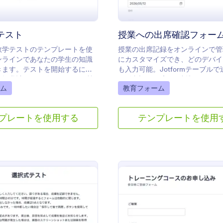
テスト
授業への出席確認フォー
数学テストのテンプレートを使
授業の出席記録をオンラインで管
ンラインであなたの学生の知識
にカスタマイズでき、どのデバイ
きます。テストを開始するに
も入力可能。Jotformテーブル
の授業計画と一致するように質
100以上のアプリと連携できます
gory:
Go to Category:
ム
教育フォーム
マイズし、条件付きロジックを
しい答えを設定します。その
を介して直接学生とクイズを共
プレートを使用する
テンプレートを使用
または簡単にアクセスできるよ
のクラスのウェブサイト内にフ
め込むことができます。提出さ
の答えはすべて自動的に採点さ
Jotformアカウントに安全に保
のデバイスからでも閲覧・管理
きます。受信内容をPDFドキ
変換することもできるので、ダ
や印刷、保護者との共有が簡単
。 学年を問わず、この数学テス
レートは、ドラッグ＆ドロップ