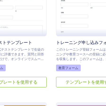
ビルダーを使って、学校や教室
簡単に更新することができま
: 選択式テストテンプレート
:
プレビュー
プレビュー
のロゴを追加したり、記入可能
を使用したり、画像をアップロ
あなたのクイズをより魅力的に
配色をカスタマイズすることが
00種類以上のフォームの統合機
なたが既に使用している他のア
直接テスト結果を送信すること
ストテンプレート
トレーニング申し込みフ
す。Googleシート、Google
式テストテンプレートで生徒の
このトレーニング登録フォームは
またそれ以外の統合機能が用意
軽に評価できます。質問と回答
ニングや教育コースへの登録に必
す。無料のオンライン数学クイ
だけで、オンラインでスムーズ
を収集します。このフォームは、
レートを使用して、生徒の学習
け付けられます。
レーニングや教育サービスを求め
スマートな採点方法により、よ
gory:
Go to Category:
ム
教育フォーム
や学生の登録に使用できます。こ
間を生徒と費やすことができま
ムは、Square、PayPal、Stripe
インの数学クイズのテンプレー
Jotformが提供する20種類以上
て、生徒の学習を支援しましょ
プレートを使用する
テンプレートを使用
セッサーのいずれかと統合するこ
ます。このフォームは完全にカス
可能で、連絡先、コース内容、受
お支払いカードの情報など、必要
すべて収集することができます。