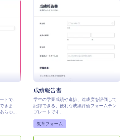
り、登録に関する質問をするためのテキス
トエリアが用意されています。
 オンラインクイズ
: 成績報告書
プレビュー
成績報告書
ートで、
学生の学業成績や進捗、達成度を評価して
できま
記録できる、便利な成績評価フォームテン
あらゆる
プレートです。
ト学習に
Go to Category:
教育フォーム