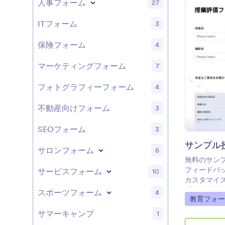
人事フォーム
27
ITフォーム
3
保険フォーム
4
マーケティングフォーム
7
フォトグラフィーフォーム
4
不動産向けフォーム
3
SEOフォーム
3
サンプル
サロンフォーム
6
無料のサン
フィードバ
サービスフォーム
10
カスタマイズ
プリと連携
スポーツフォーム
4
Go to Cate
教育フォー
サマーキャンプ
1