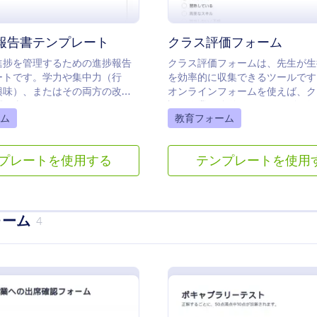
報告書テンプレート
クラス評価フォーム
進捗を管理するための進捗報告
クラス評価フォームは、先生が生
ートです。学力や集中力（行
を効率的に収集できるツールです
興味）、またはその両方の改善
オンラインフォームを使えば、ク
問が含まれています。
評価作業が簡単かつスムーズに行
gory:
Go to Category:
ム
教育フォーム
プレートを使用する
テンプレートを使用
ォーム
4