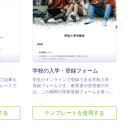
 ボキャブラリーテスト
: 学校の入学・登録
プレビュー
学校の入学・登録フォーム
休
て結果を
学生がオンラインで登録できる学校入学・
こ
レートで
登録フォームです。教育者や管理者の方
情
は、この無料の学校登録フォームを使っ
がで
て、迅速に学生情報をオンラインで収集で
も
きます。
する
テンプレートを使用する