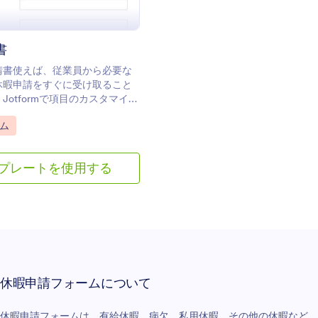
書
請書使えば、従業員から必要な
休暇申請をすぐに受け取ること
Jotformで項目のカスタマイズ
。
gory:
ーム
プレートを使用する
休暇申請フォームについて
休暇申請フォームは、有給休暇、病欠、私用休暇、その他の休暇など、