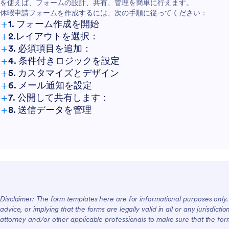
を使えば、フォームの設計、共有、管理を簡単に行えます。
休暇申請フォームを作成するには、次の手順に従ってください：
+
1. フォーム作成を開始
+
2.レイアウトを選択：
+
3. 必須項目を追加：
+
4. 条件付きロジックを設定
+
5. カスタマイズとデザイン
+
6. メール通知を設定
+
7. 公開して共有します：
+
8. 送信データを管理
Disclaimer: The form templates here are for informational purposes only. J
advice, or implying that the forms are legally valid in all or any jurisdict
attorney and/or other applicable professionals to make sure that the fo