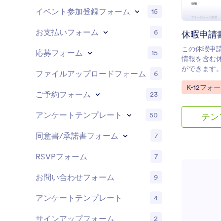
イベント参加登録フォーム
15
お支払いフォーム
6
休暇申請
この休暇申
応募フォーム
15
情報を含む
ができます。
ファイルアップロードフォーム
6
も可能です
Go to Cate
K-12フォ
ご予約フォーム
23
アンケートテンプレート
50
テン
同意書/承諾書フォーム
7
RSVPフォーム
7
お問い合わせフォーム
9
アンケートテンプレート
4
サインアップフォーム
2