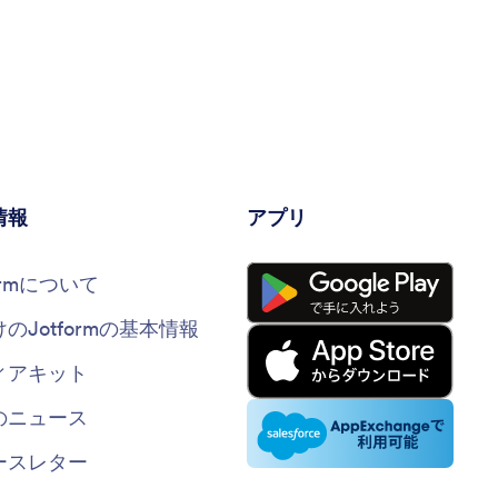
情報
アプリ
formについて
けのJotformの基本情報
ィアキット
のニュース
ースレター