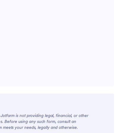
otform is not providing legal, financial, or other
ions. Before using any such form, consult an
rm meets your needs, legally and otherwise.