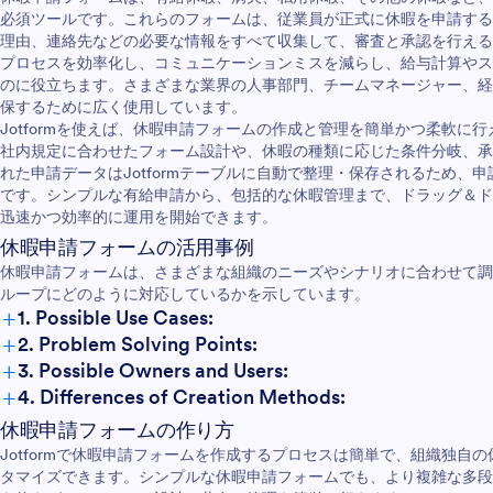
必須ツールです。これらのフォームは、従業員が正式に休暇を申請する
理由、連絡先などの必要な情報をすべて収集して、審査と承認を行える
プロセスを効率化し、コミュニケーションミスを減らし、給与計算やス
のに役立ちます。さまざまな業界の人事部門、チームマネージャー、経
保するために広く使用しています。
Jotformを使えば、休暇申請フォームの作成と管理を簡単かつ柔軟に
社内規定に合わせたフォーム設計や、休暇の種類に応じた条件分岐、承
れた申請データはJotformテーブルに自動で整理・保存されるため、
です。シンプルな有給申請から、包括的な休暇管理まで、ドラッグ＆ド
迅速かつ効率的に運用を開始できます。
休暇申請フォームの活用事例
休暇申請フォームは、さまざまな組織のニーズやシナリオに合わせて調
ループにどのように対応しているかを示しています。
+
1. Possible Use Cases:
+
2. Problem Solving Points:
+
3. Possible Owners and Users:
+
4. Differences of Creation Methods:
休暇申請フォームの作り方
Jotformで休暇申請フォームを作成するプロセスは簡単で、組織独自
タマイズできます。シンプルな休暇申請フォームでも、より複雑な多段階承