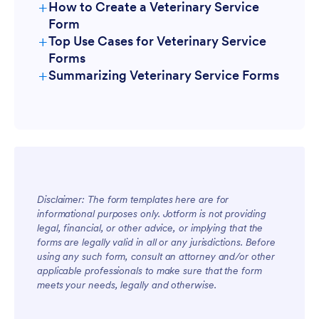
+
How to Create a Veterinary Service
Form
+
Top Use Cases for Veterinary Service
Forms
+
Summarizing Veterinary Service Forms
For Managers
Disclaimer: The form templates here are for
informational purposes only. Jotform is not providing
legal, financial, or other advice, or implying that the
forms are legally valid in all or any jurisdictions. Before
using any such form, consult an attorney and/or other
For Teams
applicable professionals to make sure that the form
meets your needs, legally and otherwise.