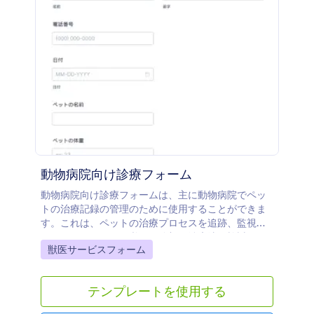
動物病院向け診療フォーム
動物病院向け診療フォームは、主に動物病院でペッ
トの治療記録の管理のために使用することができま
す。これは、ペットの治療プロセスを追跡、監視
し、ペットのために必要な追加の治療法を検討する
Go to Category:
獣医サービスフォーム
ために役立ちます。このフォームは、ペットの飼い
主の名前、電話番号、日付、ペットの名前、ペット
の体重、モニタリングトラッカーと現在患っている
テンプレートを使用する
病気などの情報が含まれています。