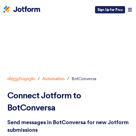
Sign Up for Free
Dialog start
ინტეგრაციები
/
Automation
/
BotConversa
Connect Jotform to
BotConversa
Send messages in BotConversa for new Jotform
submissions