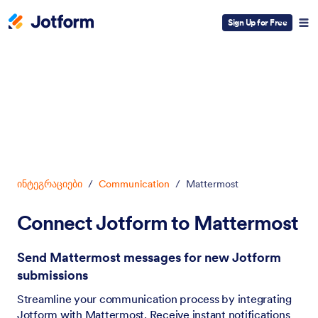
Sign Up for Free
Dialog start
ინტეგრაციები
/
Communication
/
Mattermost
Connect Jotform to Mattermost
Send Mattermost messages for new Jotform
submissions
Streamline your communication process by integrating
Jotform with Mattermost. Receive instant notifications