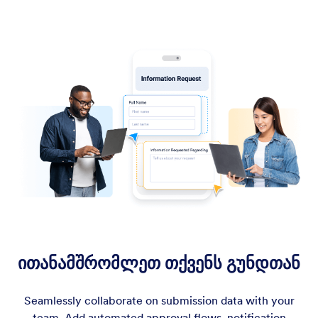
ითანამშრომლეთ თქვენს გუნდთან
Seamlessly collaborate on submission data with your
team. Add automated approval flows, notification