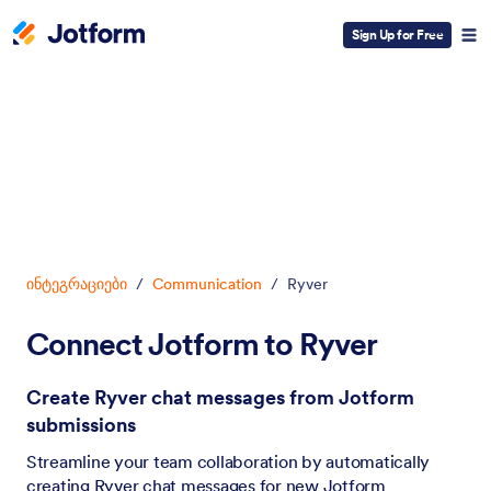
Sign Up for Free
Dialog start
ინტეგრაციები
/
Communication
/
Ryver
Connect Jotform to Ryver
Create Ryver chat messages from Jotform
submissions
Streamline your team collaboration by automatically
creating Ryver chat messages for new Jotform