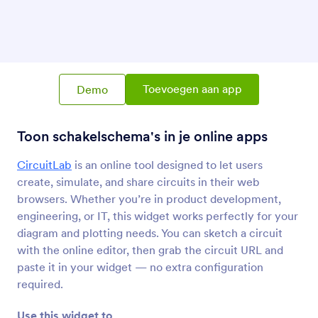
Diagrams.net (voorheen Draw.io)
Voeg diagrammen en stroomdiagrammen toe
aan je app
Wiskundige Grafieken
Toevoegen aan app
Demo
Voeg wiskundige grafieken toe aan je apps
Toon schakelschema's in je online apps
Sketchfab
CircuitLab
is an online tool designed to let users
Voeg Sketchfab-ontwerpen toe aan je app
create, simulate, and share circuits in their web
browsers. Whether you’re in product development,
CircuitLab
engineering, or IT, this widget works perfectly for your
Toon schakelschema's in je online apps
diagram and plotting needs. You can sketch a circuit
with the online editor, then grab the circuit URL and
paste it in your widget — no extra configuration
required.
Use this widget to